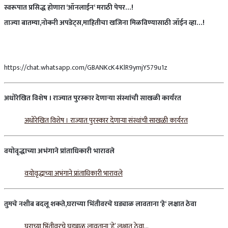
स्वरूपात
प्रसिद्ध
होणारा
‘
ऑनलाईन
‘
मराठी
पेपर
…!
ताज्या
बातम्या
,
नोकरी
अपडेट्स
,
माहितीचा
खजिना
मिळविण्यासाठी
जॉईन
व्हा
…!
https://chat.whatsapp.com/GBANKcK4KlR9ymjY579u1z
अधोरेखित
विशेष
।
राज्यात
पुरस्कार
देणार्
या
संस्थांची
साखळी
कार्यरत
अधोरेखित विशेष । राज्यात पुरस्कार देणार्‍या संस्थांची साखळी कार्यरत
वयोवृद्धाच्या
अभंगाने
प्रांताधिकारी
भारावले
वयोवृद्धाच्या अभंगाने प्रांताधिकारी भारावले
तुमचे
नशीब
बदलू
शकते
,
घराच्या
भिंतीवरचे
घड्याळ
लावताना
‘
हे
‘
लक्षात
ठेवा
घराच्या भिंतीवरचे घड्याळ लावताना ‘हे’ लक्षात ठेवा…