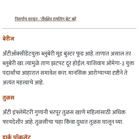
निसर्गाचं वरदान : ‘तीर्थक्षेत्र रामलिंग बेट’ बहे
बेरीज
अ‍ॅंटीऑक्सीडेंटयुक्त ब्लुबेरी मूड बुस्टर फूड आहे. ताणात असाल तर
ब्लुबेरी खा. त्यामुळे ताण झटपट दूर होईल. याशिवाय ओमेगा-३ युक्त
पदार्थांचा आहारात समावेश करा. मानसिक आरोग्याच्या दृष्टीने ते
अत्यंत महत्त्वाचे आहे.
तुळस
अ‍ॅंटी इंफ्लेमेंटरी गुणांनी भरपूर तुळस खाणे महिलांसाठी अधिक
फायदेशीर आहे. तुळसीचा चहा किंवा दुधात तुळस घालून घ्या.
डार्क चॉकलेट