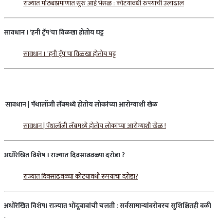
राज्यात मोठ्याप्रमाणात सुरु आहे भेसळ : कोटयावधी रुपयांची उलाढाल
सावधान
।
‘
हनी
ट्रॅप
‘
चा
विळखा
होतोय
घट्ट
सावधान । ‘हनी ट्रॅप’चा विळखा होतोय घट्ट
सावधान
|
पॅथालॉजी
लॅबमध्ये
होतोय
लोकांच्या
आरोग्याशी
खेळ
सावधान | पॅथालॉजी लॅबमध्ये होतोय लोकांच्या आरोग्याशी खेळ !
अधोरेखित
विशेष
।
राज्यात
दिवसाढवळ्या
दरोडा
?
राज्यात दिवसाढवळ्या कोटयावधी रूपयांचा दरोडा?
अधोरेखित
विशेष।
राज्यात
भोंदूबाबांची
चलती
:
सर्वसामान्यांबरोबरच
सुशिक्षितही
बळी