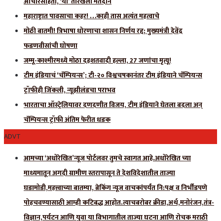
आचारसंहिता, ‘या’ तारखेला मतदान
महाराष्ट्रात पावसाचा कहर! …काही तास अत्यंत महत्वाचे
मोठी बातमी! त्रिभाषा धोरणाचा शासन निर्णय रद्द; मुख्यमंत्री देवेंद्र
फडणवीसांची घोषणा
जम्मू-काश्मीरमध्ये मोठा दहशतवादी हल्ला, 27 जणांचा मृत्यू!
टीम इंडियाचं ‘चॅम्पियन्स’; टी-२० विश्वचषकानंतर टीम इंडियाने चॅम्पियन्स
ट्रॉफीही जिंकली, न्यूझीलंडचा पराभव
भारताचा ऑस्ट्रेलियावर दणदणीत विजय, टीम इंडियाने घेतला बदला अन्
चॅम्पियन्स ट्रॉफी अंतिम फेरीत धडक
ADVT
आमच्या ‘अधोरेखित’न्यूज पोर्टलवर तुमचे स्वागत आहे.अधोरेखित च्या
माध्यमातून अगदी ग्रामीण स्तरापासून ते देशविदेशातील ताज्या
घडामोडी,महत्त्वाच्या बातम्या, ब्रेकिंग न्यूज वाचकांपर्यंत नि:पक्ष व निर्भीडपणे
पोहचवण्यासाठी आम्ही कटिबद्ध आहोत.त्याचबरोबर क्रीडा,अर्थ,मनोरंजन,तंत्र-
विज्ञान,पर्यटन आणि युवा या विभागातील ताज्या घटना आणि रोचक मराठी