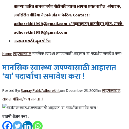
बातम्या त्वरित वाचकांपर्यंत पोहोचविण्याचा आमचा प्रयत्न राहील.-संपादक,
अधोरेखित मीडिया नेटवर्क अँड मार्केटिंग. Contact :
adhorekhit999@gmail.com // महाराष्ट्रातून बातमीदार हवेत. संपर्क-
adhorekhit999@gmail.com
अस्सल मराठी न्यूज पोर्टल
Home
लाइफस्टाइल
मानसिक स्वास्थ्य जपण्यासाठी आहारात ‘या’ पदार्थांचा समावेश करा !
मानसिक स्वास्थ्य जपण्यासाठी आहारात
‘या’ पदार्थांचा समावेश करा !
Posted By:
Sanjay Patil/Adhorekhit
on:
December 23, 2021
In:
लाइफस्टाइल
,
सोशल-मीडिया/काय सांगता...!
बातमी शेअर करा :