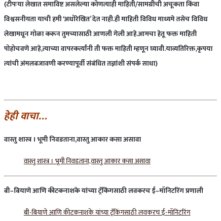
(टीपःया लेखात समाविष्ट असलेल्या कोणत्याही माहिती/सामग्रीची अचूकता किंवा
विश्वसनीयता याची हमी ‘अधोरेखित’ देत नाही.ही माहिती विविध माध्यमे तसेच विविध
लेखामधून गोळा करून तुमच्यासाठी आणली गेली आहे.आमचा हेतू फक्त माहिती
पोहोचवणे आहे,त्याच्या वापरकर्त्यांनी ती फक्त माहिती म्हणून घ्यावी.याव्यतिरिक्त,कृपया
त्यांची अंमलबजावणी करण्यापूर्वी संबंधित तज्ञांशी संपर्क साधा)
हेही
वाचा
…
वास्तु
शास्त्र
।
भूमी
निवडताना
,
वास्तु
आकार
कसा
असावा
वास्तु शास्त्र । भूमी निवडताना,वास्तु आकार कसा असावा
बी
–
बियाणे
आणि
कीटकनाशके
यांच्या
ट्रॅकिंगसाठी
लवकरच
ई
–
मॉनिटरिंग
प्रणाली
बी-बियाणे आणि कीटकनाशके यांच्या ट्रॅकिंगसाठी लवकरच ई-मॉनिटरिंग