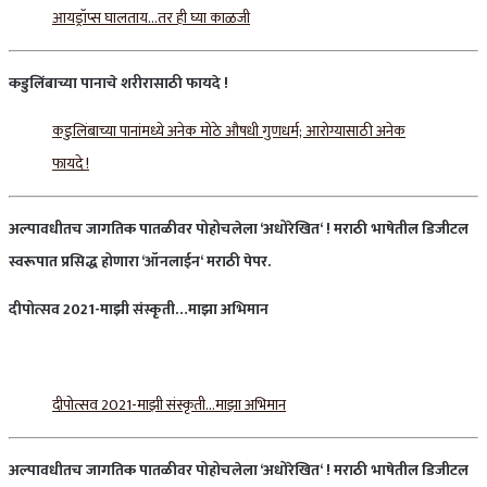
आयड्रॉप्स घालताय…तर ही घ्या काळजी
कडुलिंबाच्या
पानाचे
शरीरासाठी
फायदे
!
कडुलिंबाच्या पानांमध्ये अनेक मोठे औषधी गुणधर्म; आरोग्यासाठी अनेक
फायदे !
अल्पावधीतच
जागतिक
पातळीवर
पोहोचलेला
‘
अधोरेखित
‘ !
मराठी
भाषेतील
डिजीटल
स्वरूपात
प्रसिद्ध
होणारा
‘
ऑनलाईन
‘
मराठी
पेपर
.
दीपोत्सव
2021-
माझी
संस्कृती
…
माझा
अभिमान
दीपोत्सव 2021-माझी संस्कृती…माझा अभिमान
अल्पावधीतच
जागतिक
पातळीवर
पोहोचलेला
‘
अधोरेखित
‘ !
मराठी
भाषेतील
डिजीटल