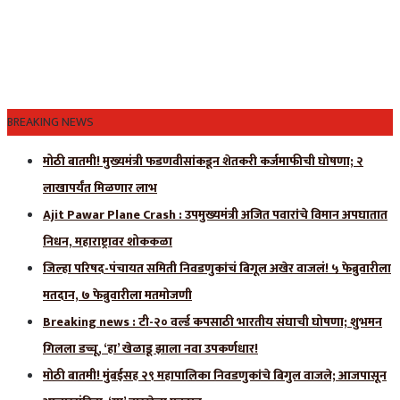
BREAKING NEWS
मोठी बातमी! मुख्यमंत्री फडणवीसांकडून शेतकरी कर्जमाफीची घोषणा; २
लाखापर्यंत मिळणार लाभ
Ajit Pawar Plane Crash : उपमुख्यमंत्री अजित पवारांचे विमान अपघातात
निधन, महाराष्ट्रावर शोककळा
जिल्हा परिषद-पंचायत समिती निवडणुकांचं बिगूल अखेर वाजलं! ५ फेब्रुवारीला
मतदान, ७ फेब्रुवारीला मतमोजणी
Breaking news : टी-२० वर्ल्ड कपसाठी भारतीय संघाची घोषणा; शुभमन
गिलला डच्चू, ‘हा’ खेळाडू झाला नवा उपकर्णधार!
मोठी बातमी! मुंबईसह २९ महापालिका निवडणुकांचे बिगुल वाजले; आजपासून