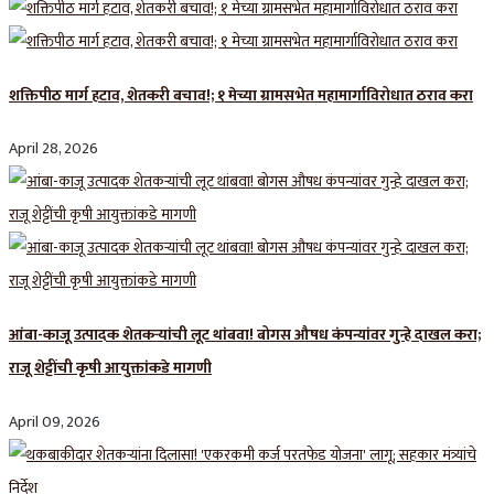
शक्तिपीठ मार्ग हटाव, शेतकरी बचाव!; १ मेच्या ग्रामसभेत महामार्गाविरोधात ठराव करा
April 28, 2026
आंबा-काजू उत्पादक शेतकऱ्यांची लूट थांबवा! बोगस औषध कंपन्यांवर गुन्हे दाखल करा;
राजू शेट्टींची कृषी आयुक्तांकडे मागणी
April 09, 2026