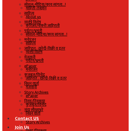
सोशल-मीडिया/काय सांगता…!
माहिती-तंत्रज्ञान
साहित्य
About us
व्यक्ती विशेष
करिअर/नोकरी जाहिराती
पर्यटन/भ्रमंती
सोशल-मीडिया/काय सांगता…!
मनोरंजन
साहित्य
जाहिरात : खरेदी-विक्री व इतर
व्यक्ती विशेष
मेजवानी
पर्यटन/भ्रमंती
ePaper
मनोरंजन
कुजबुज/विनोद
जाहिरात : खरेदी-विक्री व इतर
निधन वार्ता
मेजवानी
Story Archives
ePaper
निवड/नियुक्त्या
कुजबुज/विनोद
नांदा सौख्यभरे
निधन वार्ता
Contact US
Story Archives
Join Us
निवड/नियुक्त्या