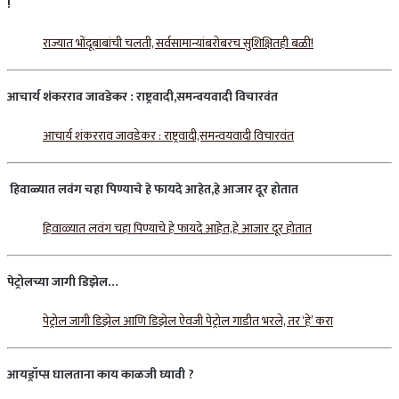
!
राज्यात भोंदूबाबांची चलती, सर्वसामान्यांबरोबरच सुशिक्षितही बळी!
आचार्य
शंकरराव
जावडेकर
:
राष्ट्रवादी
,
समन्वयवादी
विचारवंत
आचार्य शंकरराव जावडेकर : राष्ट्रवादी,समन्वयवादी विचारवंत
हिवाळ्यात
लवंग
चहा
पिण्याचे
हे
फायदे
आहेत
,
हे
आजार
दूर
होतात
हिवाळ्यात लवंग चहा पिण्याचे हे फायदे आहेत,हे आजार दूर होतात
पेट्रोलच्या
जागी
डिझेल
…
पेट्रोल जागी डिझेल आणि डिझेल ऐवजी पेट्रोल गाडीत भरले, तर ‘हे’ करा
आयड्रॉप्स
घालताना
काय
काळजी
घ्यावी
?