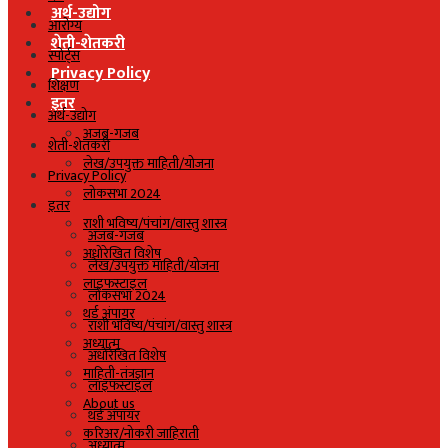
अर्थ-उद्योग
आरोग्य
शेती-शेतकरी
स्पोर्ट्स
Privacy Policy
शिक्षण
इतर
अर्थ-उद्योग
अजब-गजब
शेती-शेतकरी
लेख/उपयुक्त माहिती/योजना
Privacy Policy
लोकसभा 2024
इतर
राशी भविष्य/पंचांग/वास्तु शास्त्र
अजब-गजब
अधोरेखित विशेष
लेख/उपयुक्त माहिती/योजना
लाइफस्टाइल
लोकसभा 2024
थर्ड अंपायर
राशी भविष्य/पंचांग/वास्तु शास्त्र
अध्यात्म
अधोरेखित विशेष
माहिती-तंत्रज्ञान
लाइफस्टाइल
About us
थर्ड अंपायर
करिअर/नोकरी जाहिराती
अध्यात्म