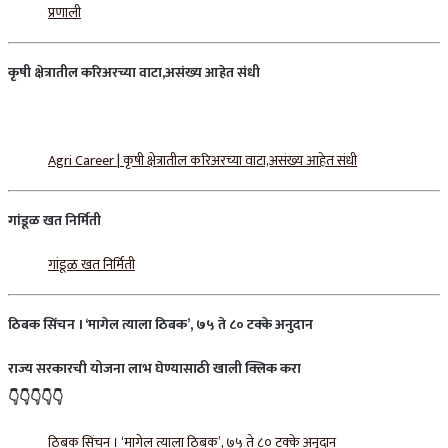
प्रणाली
कृषी
क्षेत्रातील
करिअरच्या
वाटा
,
असंख्य
आहेत
संधी
Agri Career | कृषी क्षेत्रातील करिअरच्या वाटा,असंख्य आहेत संधी
गांडूळ
खत
निर्मिती
गांडूळ खत निर्मिती
ठिबक
सिंचन
।
‘
मागेल
त्याला
ठिबक
’,
७५
ते
८०
टक्के
अनुदान
राज्य
सरकारची
योजना
लाभ
घेण्यासाठी
खाली
क्लिक
करा
👇👇👇👇👇
ठिबक सिंचन । ‘मागेल त्याला ठिबक’, ७५ ते ८० टक्के अनुदान