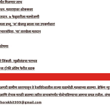
र्यंत मिळणार लाभ
धन, महाराष्ट्रावर शोककळा
मतदान, ७ फेब्रुवारीला मतमोजणी
 डच्चू, ‘हा’ खेळाडू झाला नवा उपकर्णधार!
चारसंहिता, ‘या’ तारखेला मतदान
ी घोषणा
ीही जिंकली, न्यूझीलंडचा पराभव
न्स ट्रॉफी अंतिम फेरीत धडक
गदी ग्रामीण स्तरापासून ते देशविदेशातील ताज्या घडामोडी,महत्त्वाच्या बातम्या, ब्रेकिंग 
ा आणि रोचक मराठी बातम्या त्वरित वाचकांपर्यंत पोहोचविण्याचा आमचा प्रयत्न राहील.-संप
्क- adhorekhit999@gmail.com