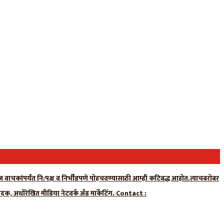
न्यूज वाचकांपर्यंत नि:पक्ष व निर्भीडपणे पोहचवण्यासाठी आम्ही कटिबद्ध आहोत.त्याचबरोबर
ादक, अधोरेखित मीडिया नेटवर्क अँड मार्केटिंग. Contact :