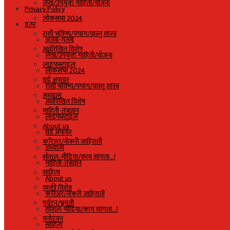
लेख/उपयुक्त माहिती/योजना
Privacy Policy
लोकसभा 2024
इतर
राशी भविष्य/पंचांग/वास्तु शास्त्र
अजब-गजब
अधोरेखित विशेष
लेख/उपयुक्त माहिती/योजना
लाइफस्टाइल
लोकसभा 2024
थर्ड अंपायर
राशी भविष्य/पंचांग/वास्तु शास्त्र
अध्यात्म
अधोरेखित विशेष
माहिती-तंत्रज्ञान
लाइफस्टाइल
About us
थर्ड अंपायर
करिअर/नोकरी जाहिराती
अध्यात्म
सोशल-मीडिया/काय सांगता…!
माहिती-तंत्रज्ञान
साहित्य
About us
व्यक्ती विशेष
करिअर/नोकरी जाहिराती
पर्यटन/भ्रमंती
सोशल-मीडिया/काय सांगता…!
मनोरंजन
साहित्य