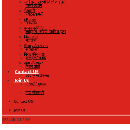
जाहिरात : खरेदी-विक्री व इतर
व्यक्ती विशेष
मेजवानी
पर्यटन/भ्रमंती
ePaper
मनोरंजन
कुजबुज/विनोद
जाहिरात : खरेदी-विक्री व इतर
निधन वार्ता
मेजवानी
Story Archives
ePaper
निवड/नियुक्त्या
कुजबुज/विनोद
नांदा सौख्यभरे
निधन वार्ता
Contact US
Story Archives
Join Us
निवड/नियुक्त्या
नांदा सौख्यभरे
Contact US
Join Us
BREAKING NEWS