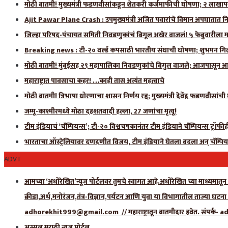
मोठी बातमी! मुख्यमंत्री फडणवीसांकडून शेतकरी कर्जमाफीची घोषणा; २ लाखाप
Ajit Pawar Plane Crash : उपमुख्यमंत्री अजित पवारांचे विमान अपघातात नि
जिल्हा परिषद-पंचायत समिती निवडणुकांचं बिगूल अखेर वाजलं! ५ फेब्रुवारीला 
Breaking news : टी-२० वर्ल्ड कपसाठी भारतीय संघाची घोषणा; शुभमन गिलला
मोठी बातमी! मुंबईसह २९ महापालिका निवडणुकांचे बिगुल वाजले; आजपासून आ
महाराष्ट्रात पावसाचा कहर! …काही तास अत्यंत महत्वाचे
मोठी बातमी! त्रिभाषा धोरणाचा शासन निर्णय रद्द; मुख्यमंत्री देवेंद्र फडणवीसांच
जम्मू-काश्मीरमध्ये मोठा दहशतवादी हल्ला, 27 जणांचा मृत्यू!
टीम इंडियाचं ‘चॅम्पियन्स’; टी-२० विश्वचषकानंतर टीम इंडियाने चॅम्पियन्स ट्रॉफ
भारताचा ऑस्ट्रेलियावर दणदणीत विजय, टीम इंडियाने घेतला बदला अन् चॅम्पिय
ADVT
आमच्या ‘अधोरेखित’न्यूज पोर्टलवर तुमचे स्वागत आहे.अधोरेखित च्या माध्यमातून अ
क्रीडा,अर्थ,मनोरंजन,तंत्र-विज्ञान,पर्यटन आणि युवा या विभागातील ताज्या घटन
adhorekhit999@gmail.com // महाराष्ट्रातून बातमीदार हवेत. संपर
अस्सल मराठी न्यूज पोर्टल