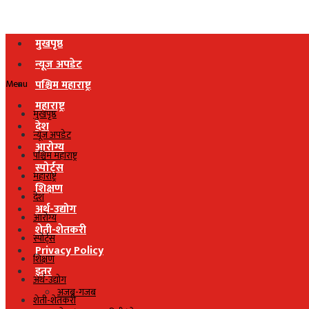
मुखपृष्ठ
न्यूज अपडेट
Menu
पश्चिम महाराष्ट्र
महाराष्ट्र
मुखपृष्ठ
देश
न्यूज अपडेट
आरोग्य
पश्चिम महाराष्ट्र
स्पोर्ट्स
महाराष्ट्र
शिक्षण
देश
अर्थ-उद्योग
आरोग्य
शेती-शेतकरी
स्पोर्ट्स
Privacy Policy
शिक्षण
इतर
अर्थ-उद्योग
अजब-गजब
शेती-शेतकरी