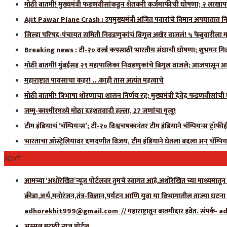
मोठी बातमी! मुख्यमंत्री फडणवीसांकडून शेतकरी कर्जमाफीची घोषणा; २ लाखाप
Ajit Pawar Plane Crash : उपमुख्यमंत्री अजित पवारांचे विमान अपघातात नि
जिल्हा परिषद-पंचायत समिती निवडणुकांचं बिगूल अखेर वाजलं! ५ फेब्रुवारीला 
Breaking news : टी-२० वर्ल्ड कपसाठी भारतीय संघाची घोषणा; शुभमन गिलला
मोठी बातमी! मुंबईसह २९ महापालिका निवडणुकांचे बिगुल वाजले; आजपासून आ
महाराष्ट्रात पावसाचा कहर! …काही तास अत्यंत महत्वाचे
मोठी बातमी! त्रिभाषा धोरणाचा शासन निर्णय रद्द; मुख्यमंत्री देवेंद्र फडणवीसांच
जम्मू-काश्मीरमध्ये मोठा दहशतवादी हल्ला, 27 जणांचा मृत्यू!
टीम इंडियाचं ‘चॅम्पियन्स’; टी-२० विश्वचषकानंतर टीम इंडियाने चॅम्पियन्स ट्रॉफ
भारताचा ऑस्ट्रेलियावर दणदणीत विजय, टीम इंडियाने घेतला बदला अन् चॅम्पिय
ADVT
आमच्या ‘अधोरेखित’न्यूज पोर्टलवर तुमचे स्वागत आहे.अधोरेखित च्या माध्यमातून अ
क्रीडा,अर्थ,मनोरंजन,तंत्र-विज्ञान,पर्यटन आणि युवा या विभागातील ताज्या घटन
adhorekhit999@gmail.com // महाराष्ट्रातून बातमीदार हवेत. संपर
अस्सल मराठी न्यूज पोर्टल