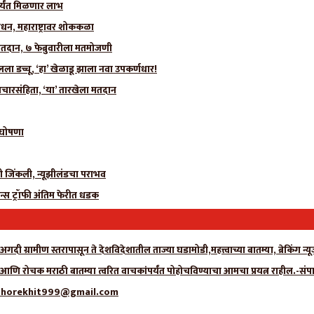
र्यंत मिळणार लाभ
धन, महाराष्ट्रावर शोककळा
मतदान, ७ फेब्रुवारीला मतमोजणी
 डच्चू, ‘हा’ खेळाडू झाला नवा उपकर्णधार!
चारसंहिता, ‘या’ तारखेला मतदान
ी घोषणा
ीही जिंकली, न्यूझीलंडचा पराभव
न्स ट्रॉफी अंतिम फेरीत धडक
गदी ग्रामीण स्तरापासून ते देशविदेशातील ताज्या घडामोडी,महत्त्वाच्या बातम्या, ब्रेकिंग 
ा आणि रोचक मराठी बातम्या त्वरित वाचकांपर्यंत पोहोचविण्याचा आमचा प्रयत्न राहील.-संप
्क- adhorekhit999@gmail.com