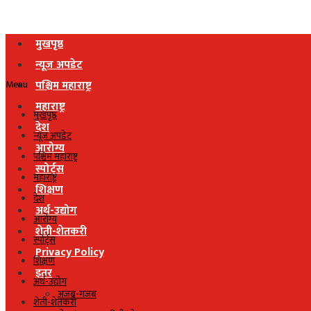
मुखपृष्ठ
न्यूज अपडेट
Menu
पश्चिम महाराष्ट्र
महाराष्ट्र
मुखपृष्ठ
देश
न्यूज अपडेट
आरोग्य
पश्चिम महाराष्ट्र
स्पोर्ट्स
महाराष्ट्र
शिक्षण
देश
अर्थ-उद्योग
आरोग्य
शेती-शेतकरी
स्पोर्ट्स
Privacy Policy
शिक्षण
इतर
अर्थ-उद्योग
अजब-गजब
शेती-शेतकरी