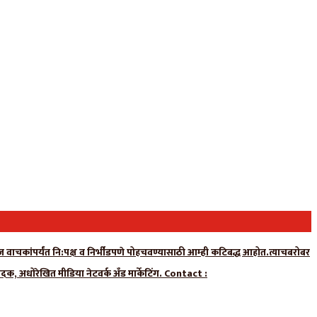
न्यूज वाचकांपर्यंत नि:पक्ष व निर्भीडपणे पोहचवण्यासाठी आम्ही कटिबद्ध आहोत.त्याचबरोबर
ादक, अधोरेखित मीडिया नेटवर्क अँड मार्केटिंग. Contact :