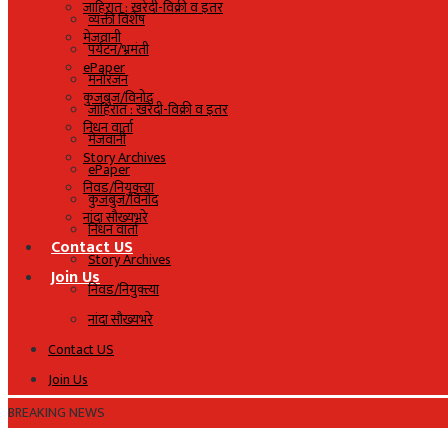
जाहिरात : खरेदी-विक्री व इतर
व्यक्ती विशेष
मेजवानी
पर्यटन/भ्रमंती
ePaper
मनोरंजन
कुजबुज/विनोद
जाहिरात : खरेदी-विक्री व इतर
निधन वार्ता
मेजवानी
Story Archives
ePaper
निवड/नियुक्त्या
कुजबुज/विनोद
नांदा सौख्यभरे
निधन वार्ता
Contact US
Story Archives
Join Us
निवड/नियुक्त्या
नांदा सौख्यभरे
Contact US
Join Us
BREAKING NEWS