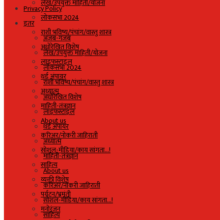
लेख/उपयुक्त माहिती/योजना
Privacy Policy
लोकसभा 2024
इतर
राशी भविष्य/पंचांग/वास्तु शास्त्र
अजब-गजब
अधोरेखित विशेष
लेख/उपयुक्त माहिती/योजना
लाइफस्टाइल
लोकसभा 2024
थर्ड अंपायर
राशी भविष्य/पंचांग/वास्तु शास्त्र
अध्यात्म
अधोरेखित विशेष
माहिती-तंत्रज्ञान
लाइफस्टाइल
About us
थर्ड अंपायर
करिअर/नोकरी जाहिराती
अध्यात्म
सोशल-मीडिया/काय सांगता…!
माहिती-तंत्रज्ञान
साहित्य
About us
व्यक्ती विशेष
करिअर/नोकरी जाहिराती
पर्यटन/भ्रमंती
सोशल-मीडिया/काय सांगता…!
मनोरंजन
साहित्य