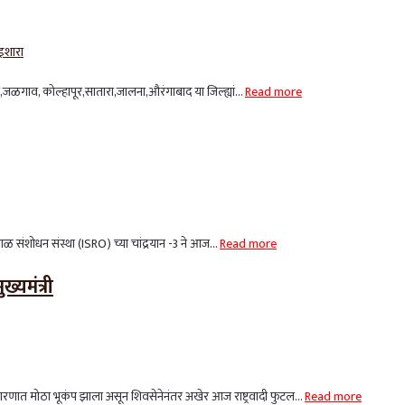
ळगाव, कोल्हापूर,सातारा,जालना,औरंगाबाद या जिल्ह्यां...
Read more
ोधन संस्था (ISRO) च्या चांद्रयान -3 ने आज...
Read more
्यमंत्री
ात मोठा भूकंप झाला असून शिवसेनेनंतर अखेर आज राष्ट्रवादी फुटल...
Read more