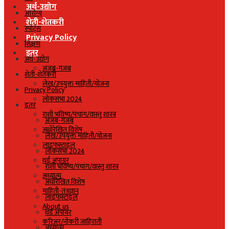
अर्थ-उद्योग
आरोग्य
शेती-शेतकरी
स्पोर्ट्स
Privacy Policy
शिक्षण
इतर
अर्थ-उद्योग
अजब-गजब
शेती-शेतकरी
लेख/उपयुक्त माहिती/योजना
Privacy Policy
लोकसभा 2024
इतर
राशी भविष्य/पंचांग/वास्तु शास्त्र
अजब-गजब
अधोरेखित विशेष
लेख/उपयुक्त माहिती/योजना
लाइफस्टाइल
लोकसभा 2024
थर्ड अंपायर
राशी भविष्य/पंचांग/वास्तु शास्त्र
अध्यात्म
अधोरेखित विशेष
माहिती-तंत्रज्ञान
लाइफस्टाइल
About us
थर्ड अंपायर
करिअर/नोकरी जाहिराती
अध्यात्म