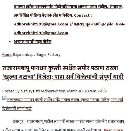
बातम्या त्वरित वाचकांपर्यंत पोहोचविण्याचा आमचा प्रयत्न राहील.-संपादक,
अधोरेखित मीडिया नेटवर्क अँड मार्केटिंग. Contact :
adhorekhit999@gmail.com // महाराष्ट्रातून बातमीदार हवेत. संपर्क-
adhorekhit999@gmail.com
अस्सल मराठी न्यूज पोर्टल
Home
Rajarambapu Sugar Factory
राजारामबापू मानधन कुस्ती स्पर्धेत समीर पठाण ठरला
‘खुल्या गटाचा’ विजेता; पाहा सर्व विजेत्यांची संपूर्ण यादी
Posted By:
Sanjay Patil/Adhorekhit
on:
March 30, 2026
In:
स्पोर्ट्स
ईश्वरपूर । राजारामबापू पाटील सहकारी साखर कारखान्याच्या लोकनेते राजारामबापू
पाटील यांच्या स्मरणार्थ आयोजित मुला-मुलींच्या मानधन कुस्ती स्पर्धेच्या खु...
Read more