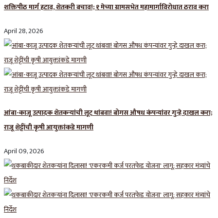
शक्तिपीठ मार्ग हटाव, शेतकरी बचाव!; १ मेच्या ग्रामसभेत महामार्गाविरोधात ठराव करा
April 28, 2026
आंबा-काजू उत्पादक शेतकऱ्यांची लूट थांबवा! बोगस औषध कंपन्यांवर गुन्हे दाखल करा;
राजू शेट्टींची कृषी आयुक्तांकडे मागणी
April 09, 2026