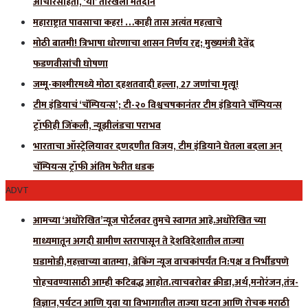
आचारसंहिता, ‘या’ तारखेला मतदान
महाराष्ट्रात पावसाचा कहर! …काही तास अत्यंत महत्वाचे
मोठी बातमी! त्रिभाषा धोरणाचा शासन निर्णय रद्द; मुख्यमंत्री देवेंद्र
फडणवीसांची घोषणा
जम्मू-काश्मीरमध्ये मोठा दहशतवादी हल्ला, 27 जणांचा मृत्यू!
टीम इंडियाचं ‘चॅम्पियन्स’; टी-२० विश्वचषकानंतर टीम इंडियाने चॅम्पियन्स
ट्रॉफीही जिंकली, न्यूझीलंडचा पराभव
भारताचा ऑस्ट्रेलियावर दणदणीत विजय, टीम इंडियाने घेतला बदला अन्
चॅम्पियन्स ट्रॉफी अंतिम फेरीत धडक
ADVT
आमच्या ‘अधोरेखित’न्यूज पोर्टलवर तुमचे स्वागत आहे.अधोरेखित च्या
माध्यमातून अगदी ग्रामीण स्तरापासून ते देशविदेशातील ताज्या
घडामोडी,महत्त्वाच्या बातम्या, ब्रेकिंग न्यूज वाचकांपर्यंत नि:पक्ष व निर्भीडपणे
पोहचवण्यासाठी आम्ही कटिबद्ध आहोत.त्याचबरोबर क्रीडा,अर्थ,मनोरंजन,तंत्र-
विज्ञान,पर्यटन आणि युवा या विभागातील ताज्या घटना आणि रोचक मराठी