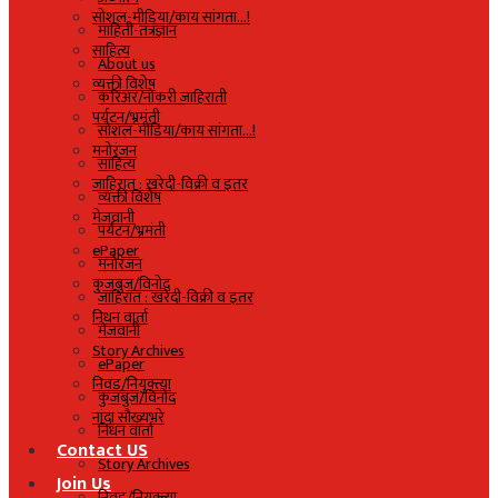
सोशल-मीडिया/काय सांगता…!
माहिती-तंत्रज्ञान
साहित्य
About us
व्यक्ती विशेष
करिअर/नोकरी जाहिराती
पर्यटन/भ्रमंती
सोशल-मीडिया/काय सांगता…!
मनोरंजन
साहित्य
जाहिरात : खरेदी-विक्री व इतर
व्यक्ती विशेष
मेजवानी
पर्यटन/भ्रमंती
ePaper
मनोरंजन
कुजबुज/विनोद
जाहिरात : खरेदी-विक्री व इतर
निधन वार्ता
मेजवानी
Story Archives
ePaper
निवड/नियुक्त्या
कुजबुज/विनोद
नांदा सौख्यभरे
निधन वार्ता
Contact US
Story Archives
Join Us
निवड/नियुक्त्या