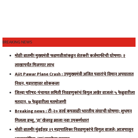
BREAKING NEWS
मोठी बातमी! मुख्यमंत्री फडणवीसांकडून शेतकरी कर्जमाफीची घोषणा; २
लाखापर्यंत मिळणार लाभ
Ajit Pawar Plane Crash : उपमुख्यमंत्री अजित पवारांचे विमान अपघातात
निधन, महाराष्ट्रावर शोककळा
जिल्हा परिषद-पंचायत समिती निवडणुकांचं बिगूल अखेर वाजलं! ५ फेब्रुवारीला
मतदान, ७ फेब्रुवारीला मतमोजणी
Breaking news : टी-२० वर्ल्ड कपसाठी भारतीय संघाची घोषणा; शुभमन
गिलला डच्चू, ‘हा’ खेळाडू झाला नवा उपकर्णधार!
मोठी बातमी! मुंबईसह २९ महापालिका निवडणुकांचे बिगुल वाजले; आजपासून