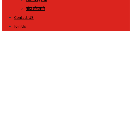
नांदा सौख्यभरे
Contact US
Join Us