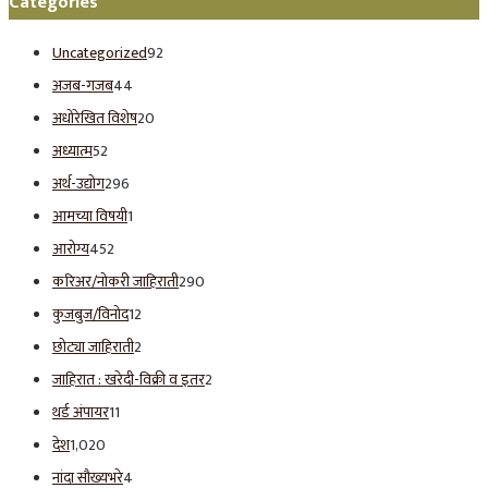
Categories
Uncategorized
92
अजब-गजब
44
अधोरेखित विशेष
20
अध्यात्म
52
अर्थ-उद्योग
296
आमच्या विषयी
1
आरोग्य
452
करिअर/नोकरी जाहिराती
290
कुजबुज/विनोद
12
छोट्या जाहिराती
2
जाहिरात : खरेदी-विक्री व इतर
2
थर्ड अंपायर
11
देश
1,020
नांदा सौख्यभरे
4