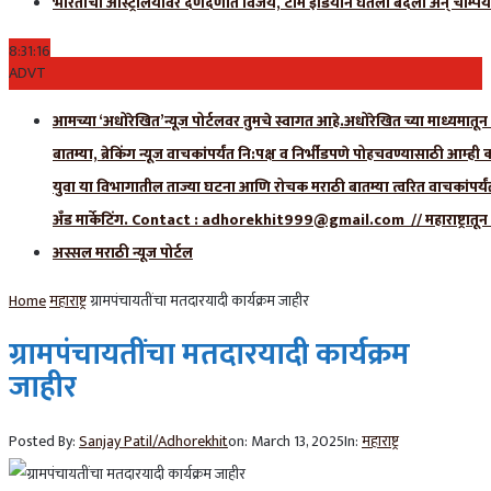
भारताचा ऑस्ट्रेलियावर दणदणीत विजय, टीम इंडियाने घेतला बदला अन् चॅम्पिय
8:31:17
ADVT
आमच्या ‘अधोरेखित’न्यूज पोर्टलवर तुमचे स्वागत आहे.अधोरेखित च्या माध्यमातून अ
बातम्या, ब्रेकिंग न्यूज वाचकांपर्यंत नि:पक्ष व निर्भीडपणे पोहचवण्यासाठी आम्ह
युवा या विभागातील ताज्या घटना आणि रोचक मराठी बातम्या त्वरित वाचकांपर्यं
अँड मार्केटिंग. Contact : adhorekhit999@gmail.com // महाराष्ट्रा
अस्सल मराठी न्यूज पोर्टल
Home
महाराष्ट्र
ग्रामपंचायतींचा मतदारयादी कार्यक्रम जाहीर
ग्रामपंचायतींचा मतदारयादी कार्यक्रम
जाहीर
Posted By:
Sanjay Patil/Adhorekhit
on:
March 13, 2025
In:
महाराष्ट्र