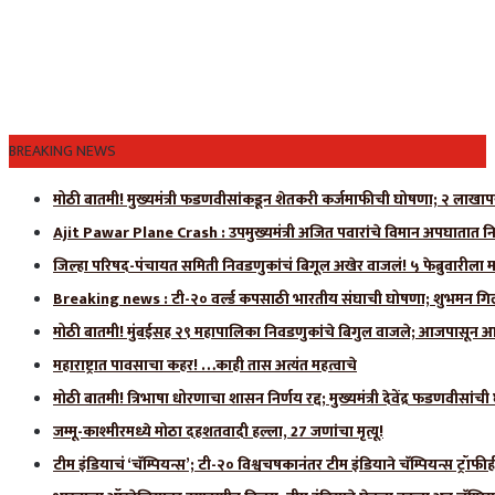
BREAKING NEWS
मोठी बातमी! मुख्यमंत्री फडणवीसांकडून शेतकरी कर्जमाफीची घोषणा; २ लाखाप
Ajit Pawar Plane Crash : उपमुख्यमंत्री अजित पवारांचे विमान अपघातात नि
जिल्हा परिषद-पंचायत समिती निवडणुकांचं बिगूल अखेर वाजलं! ५ फेब्रुवारीला 
Breaking news : टी-२० वर्ल्ड कपसाठी भारतीय संघाची घोषणा; शुभमन गिलला
मोठी बातमी! मुंबईसह २९ महापालिका निवडणुकांचे बिगुल वाजले; आजपासून आ
महाराष्ट्रात पावसाचा कहर! …काही तास अत्यंत महत्वाचे
मोठी बातमी! त्रिभाषा धोरणाचा शासन निर्णय रद्द; मुख्यमंत्री देवेंद्र फडणवीसांच
जम्मू-काश्मीरमध्ये मोठा दहशतवादी हल्ला, 27 जणांचा मृत्यू!
टीम इंडियाचं ‘चॅम्पियन्स’; टी-२० विश्वचषकानंतर टीम इंडियाने चॅम्पियन्स ट्रॉफ