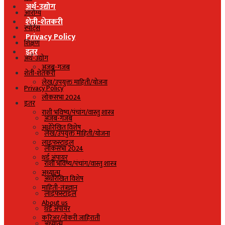
अर्थ-उद्योग
आरोग्य
शेती-शेतकरी
स्पोर्ट्स
Privacy Policy
शिक्षण
इतर
अर्थ-उद्योग
अजब-गजब
शेती-शेतकरी
लेख/उपयुक्त माहिती/योजना
Privacy Policy
लोकसभा 2024
इतर
राशी भविष्य/पंचांग/वास्तु शास्त्र
अजब-गजब
अधोरेखित विशेष
लेख/उपयुक्त माहिती/योजना
लाइफस्टाइल
लोकसभा 2024
थर्ड अंपायर
राशी भविष्य/पंचांग/वास्तु शास्त्र
अध्यात्म
अधोरेखित विशेष
माहिती-तंत्रज्ञान
लाइफस्टाइल
About us
थर्ड अंपायर
करिअर/नोकरी जाहिराती
अध्यात्म