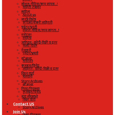
सोशल-मीडिया/काय सांगता…!
माहिती-तंत्रज्ञान
साहित्य
About us
व्यक्ती विशेष
करिअर/नोकरी जाहिराती
पर्यटन/भ्रमंती
सोशल-मीडिया/काय सांगता…!
मनोरंजन
साहित्य
जाहिरात : खरेदी-विक्री व इतर
व्यक्ती विशेष
मेजवानी
पर्यटन/भ्रमंती
ePaper
मनोरंजन
कुजबुज/विनोद
जाहिरात : खरेदी-विक्री व इतर
निधन वार्ता
मेजवानी
Story Archives
ePaper
निवड/नियुक्त्या
कुजबुज/विनोद
नांदा सौख्यभरे
निधन वार्ता
Contact US
Story Archives
Join Us
निवड/नियुक्त्या