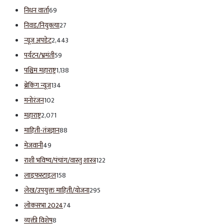
निधन वार्ता
69
निवड/नियुक्त्या
27
न्यूज अपडेट
2,443
पर्यटन/भ्रमंती
59
पश्चिम महाराष्ट्र
1,138
ब्रेकिंग न्यूज
134
मनोरंजन
102
महाराष्ट्र
2,071
माहिती-तंत्रज्ञान
88
मेजवानी
49
राशी भविष्य/पंचांग/वास्तु शास्त्र
122
लाइफस्टाइल
158
लेख/उपयुक्त माहिती/योजना
295
लोकसभा 2024
74
व्यक्ती विशेष
8