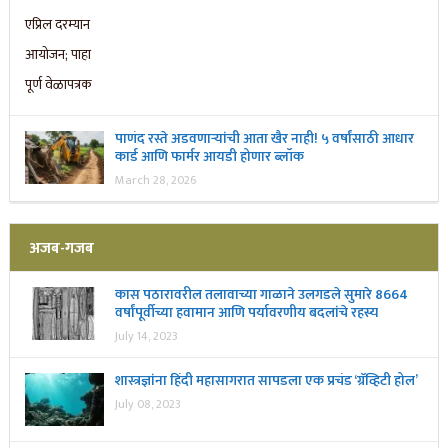
पाणंद रस्ते अडवणाऱ्यांची आता खैर नाही! ५ वर्षांसाठी आधार
कार्ड आणि फार्मर आयडी होणार ब्लॉक
March 28, 2026
अजब-गजब
कास पठारावरील तलावाच्या गाळाने उलगडले सुमारे 8664
वर्षांपूर्वीच्या हवामान आणि पर्यावरणीय बदलांचे रहस्य
July 14, 2023
शास्त्रज्ञांना हिंदी महासागरात सापडला एक प्रचंड ‘ग्रॅव्हिटी होल’
July 08, 2023