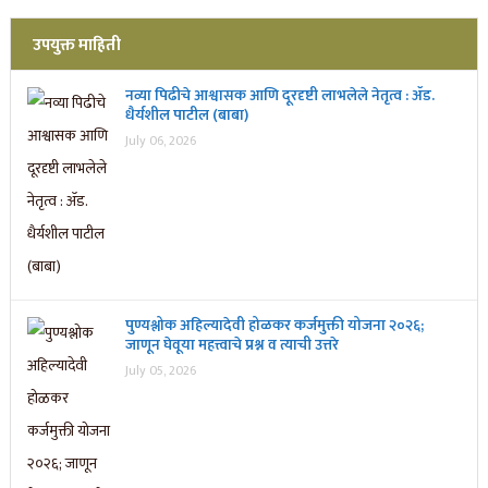
उपयुक्त माहिती
नव्या पिढीचे आश्वासक आणि दूरदृष्टी लाभलेले नेतृत्व : ॲड.
धैर्यशील पाटील (बाबा)
July 06, 2026
पुण्यश्लोक अहिल्यादेवी होळकर कर्जमुक्ती योजना २०२६;
जाणून घेवूया महत्त्वाचे प्रश्न व त्याची उत्तरे
July 05, 2026