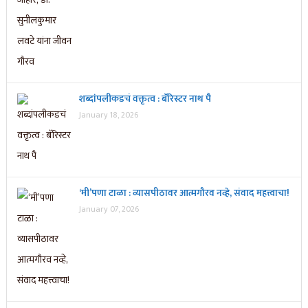
शब्दांपलीकडचं वक्तृत्व : बॅरिस्टर नाथ पै
January 18, 2026
‘मी’पणा टाळा : व्यासपीठावर आत्मगौरव नव्हे, संवाद महत्त्वाचा!
January 07, 2026