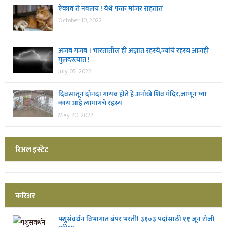
ऐकावं ते नवलच ! येथे फक्त मांजरं राहतात
October 10, 2022
अजब गजब । भारतातील ही अज्ञात रहस्ये,ज्यांचे रहस्य आजही
गुलदस्त्यात !
July 05, 2022
दिवसातून दोनदा गायब होते हे अनोखे शिव मंदिर,जाणून घ्या
काय आहे त्यामागचे रहस्य
May 20, 2022
रिअल इस्टेट
करिअर
पशुसंवर्धन विभागात बंपर भरती! ३१०३ पदांसाठी ११ जून रोजी