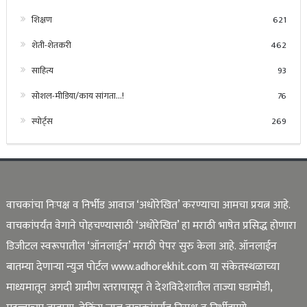
शिक्षण
621
शेती-शेतकरी
462
साहित्य
93
सोशल-मीडिया/काय सांगता…!
76
स्पोर्ट्स
269
वाचकांचा निःपक्ष व निर्भीड आवाज ‘अधोरेखित’ करण्याचा आमचा प्रयत्न आहे.
वाचकांपर्यंत वेगाने पोहचण्यासाठी ‘अधोरेखित’ हा मराठी भाषेत प्रसिद्ध होणारा
डिजीटल स्वरूपातील ‘ऑनलाईन’ मराठी पेपर सुरु केला आहे. ऑनलाईन
बातम्या देणाऱ्या न्युज पोर्टल www.adhorekhit.com या संकेतस्थळाच्या
माध्यमातून अगदी ग्रामीण स्तरापासून ते देशविदेशातील ताज्या घडामोडी,