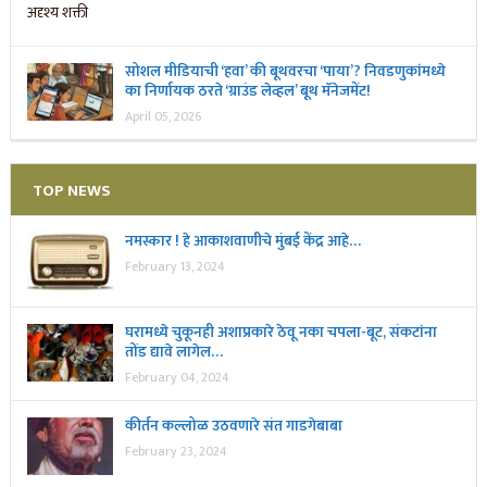
सोशल मीडियाची ‘हवा’ की बूथवरचा ‘पाया’? निवडणुकांमध्ये
का निर्णायक ठरते ‘ग्राउंड लेव्हल’ बूथ मॅनेजमेंट!
April 05, 2026
TOP NEWS
नमस्कार ! हे आकाशवाणीचे मुंबई केंद्र आहे…
February 13, 2024
घरामध्ये चुकूनही अशाप्रकारे ठेवू नका चपला-बूट, संकटांना
तोंड द्यावे लागेल…
February 04, 2024
कीर्तन कल्लोळ उठवणारे संत गाडगेबाबा
February 23, 2024