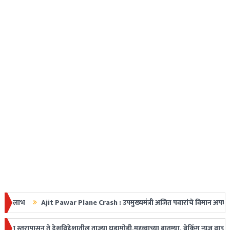
Ajit Pawar Plane Crash : उपमुख्यमंत्री अजित पवारांचे विमान अपघातात निधन, महा
ीत धडक
ापासून ते देशविदेशातील ताज्या घडामोडी,महत्त्वाच्या बातम्या, ब्रेकिंग न्यूज वाचकां