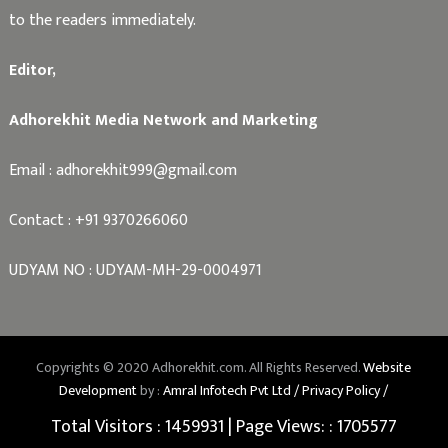
to the readers immediately.
Editor,
Adhorekhit Media Network and Marketing
Email :
adhorekhit999@gmail.com
Contact :
+91 9370266060
UDYAM NO : UDYAM-MH-29-0004971
Copyrights © 2020 Adhorekhit.com. All Rights Reserved.
Website
Development
by :
Amral Infotech Pvt Ltd /
Privacy Policy /
Total Visitors :
1459931
| Page Views: :
1705577