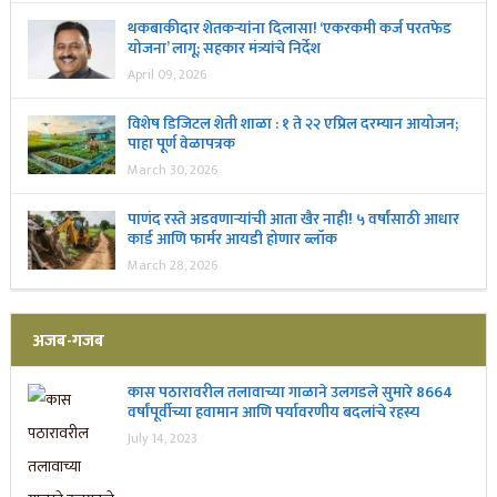
थकबाकीदार शेतकऱ्यांना दिलासा! ‘एकरकमी कर्ज परतफेड
योजना’ लागू; सहकार मंत्र्यांचे निर्देश
April 09, 2026
विशेष डिजिटल शेती शाळा : १ ते २२ एप्रिल दरम्यान आयोजन;
पाहा पूर्ण वेळापत्रक
March 30, 2026
पाणंद रस्ते अडवणाऱ्यांची आता खैर नाही! ५ वर्षांसाठी आधार
कार्ड आणि फार्मर आयडी होणार ब्लॉक
March 28, 2026
अजब-गजब
कास पठारावरील तलावाच्या गाळाने उलगडले सुमारे 8664
वर्षांपूर्वीच्या हवामान आणि पर्यावरणीय बदलांचे रहस्य
July 14, 2023