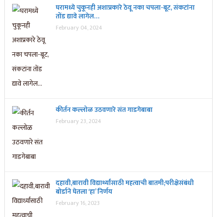
घरामध्ये चुकूनही अशाप्रकारे ठेवू नका चपला-बूट, संकटांना
तोंड द्यावे लागेल…
February 04, 2024
कीर्तन कल्लोळ उठवणारे संत गाडगेबाबा
February 23, 2024
दहावी,बारावी विद्यार्थ्यांसाठी महत्वाची बातमी;परीक्षेसंबंधी
बोर्डाने घेतला ‘हा’ निर्णय
February 16, 2023