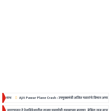
Ajit Pawar Plane Crash : उपमुख्यमंत्री अजित पवारांचे विमान अपघातात निधन, महार
त धडक
ासून ते देशविदेशातील ताज्या घडामोडी,महत्त्वाच्या बातम्या, ब्रेकिंग न्यूज वाचकांपर