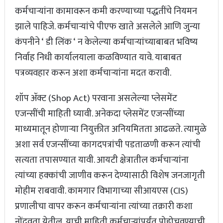
कर्मचाऱ्यांना कामावरून कमी करण्याच्या पद्धतींचे नियमन
झाले पाहिजे. कर्मचाऱ्यांचे पीएफ खाते असलेले आणि जुन्या
कंपनीने ‘ डी लिंक ‘ न केलेल्या कर्मचाऱ्यांच्याबाबत भविष्य
निर्वाह निधी कार्यालयाला कळविण्यात यावे. याबाबत
पत्रव्यवहार करून अशा कर्मचाऱ्यांना मदत करावी.
शॉप ॲक्ट (Shop Act) परवाना असलेल्या प्लेसमेंट
एजन्सींची माहिती घ्यावी. अनेकदा प्लेसमेंट एजन्सींच्या
माध्यमातून होणाऱ्या नियुक्तीत अनियमितता आढळते. त्यामुळे
अशा सर्व एजन्सींच्या कागदपत्रांची पडताळणी करून त्यांची
सत्यता तपासण्यात यावी. आयटी क्षेत्रातील कर्मचाऱ्यांना
त्यांच्या हक्कांची जाणीव करून देण्यासाठी विशेष जनजागृती
मोहीम राबवावी. कामगार विभागाच्या सीआयएस (CIS)
प्रणालीचा वापर करून कर्मचाऱ्यांना त्यांच्या तक्रारी कशा
नोंदवता येतील, याची माहिती कर्मचाऱ्यांपर्यंत पोहोचवण्याची