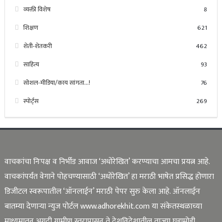
व्यक्ती विशेष
8
शिक्षण
621
शेती-शेतकरी
462
साहित्य
93
सोशल-मीडिया/काय सांगता…!
76
स्पोर्ट्स
269
वाचकांचा निःपक्ष व निर्भीड आवाज ‘अधोरेखित’ करण्याचा आमचा प्रयत्न आहे.
वाचकांपर्यंत वेगाने पोहचण्यासाठी ‘अधोरेखित’ हा मराठी भाषेत प्रसिद्ध होणारा
डिजीटल स्वरूपातील ‘ऑनलाईन’ मराठी पेपर सुरु केला आहे. ऑनलाईन
बातम्या देणाऱ्या न्युज पोर्टल www.adhorekhit.com या संकेतस्थळाच्या
माध्यमातून अगदी ग्रामीण स्तरापासून ते देशविदेशातील ताज्या घडामोडी,