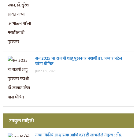
सन 2025 चा राजर्षी शाहू पुरस्कार प‌द्मश्री डॉ. जब्बार पटेल
यांना घोषित
June 09, 2025
उपयुक्त माहिती
नव्या पिढीचे आश्वासक आणि दूरदृष्टी लाभलेले नेतृत्व : ॲड.