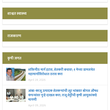
शाश्वत स्वास्थ्य
राजकारण
कृषी जगत
शक्तिपीठ मार्ग हटाव, शेतकरी बचाव!; १ मेच्या ग्रामसभेत
महामार्गाविरोधात ठराव करा
April 28, 2026
आंबा-काजू उत्पादक शेतकऱ्यांची लूट थांबवा! बोगस औषध
कंपन्यांवर गुन्हे दाखल करा; राजू शेट्टींची कृषी आयुक्तांकडे
मागणी
April 09, 2026