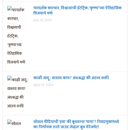
पारदर्शक कारभार, विश्वासाची हॅटट्रिक; ‘कृष्णा’च्या ऐतिहासिक
विजयाचे मर्म!
July 01, 2026
काळी जादू : वास्तव काय? अंधश्रद्धा की अदृश्य शक्ती
April 14, 2026
सोशल मीडियाची ‘हवा’ की बूथवरचा ‘पाया’? निवडणुकांमध्ये
का निर्णायक ठरते ‘ग्राउंड लेव्हल’ बूथ मॅनेजमेंट!