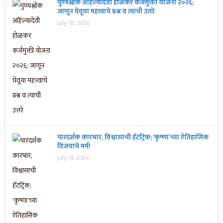
पुण्यश्लोक अहिल्यादेवी होळकर कर्जमुक्ती योजना २०२६;
जाणून घेवूया महत्त्वाचे प्रश्न व त्याची उत्तरे
July 05, 2026
पारदर्शक कारभार, विश्वासाची हॅटट्रिक; ‘कृष्णा’च्या ऐतिहासिक
विजयाचे मर्म!
July 01, 2026