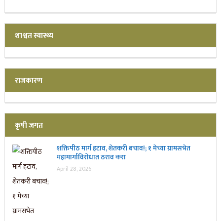
शाश्वत स्वास्थ्य
राजकारण
कृषी जगत
शक्तिपीठ मार्ग हटाव, शेतकरी बचाव!; १ मेच्या ग्रामसभेत
महामार्गाविरोधात ठराव करा
April 28, 2026