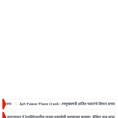
Ajit Pawar Plane Crash : उपमुख्यमंत्री अजित पवारांचे विमान अपघातात निधन, महार
त धडक
ासून ते देशविदेशातील ताज्या घडामोडी,महत्त्वाच्या बातम्या, ब्रेकिंग न्यूज वाचकांप