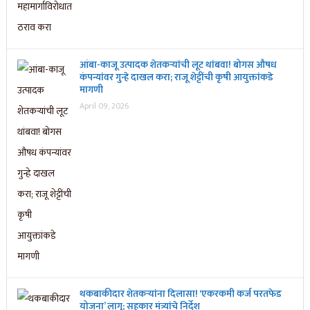
आंबा-काजू उत्पादक शेतकऱ्यांची लूट थांबवा! बोगस औषध
कंपन्यांवर गुन्हे दाखल करा; राजू शेट्टींची कृषी आयुक्तांकडे
मागणी
April 09, 2026
थकबाकीदार शेतकऱ्यांना दिलासा! ‘एकरकमी कर्ज परतफेड
योजना’ लागू; सहकार मंत्र्यांचे निर्देश