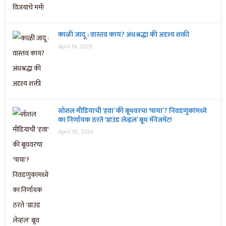
काळी जादू : वास्तव काय? अंधश्रद्धा की अदृश्य शक्ती
April 14, 2026
सोशल मीडियाची ‘हवा’ की बूथवरचा ‘पाया’? निवडणुकांमध्ये
का निर्णायक ठरते ‘ग्राउंड लेव्हल’ बूथ मॅनेजमेंट!
April 05, 2026