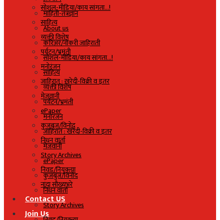
सोशल-मीडिया/काय सांगता…!
माहिती-तंत्रज्ञान
साहित्य
About us
व्यक्ती विशेष
करिअर/नोकरी जाहिराती
पर्यटन/भ्रमंती
सोशल-मीडिया/काय सांगता…!
मनोरंजन
साहित्य
जाहिरात : खरेदी-विक्री व इतर
व्यक्ती विशेष
मेजवानी
पर्यटन/भ्रमंती
ePaper
मनोरंजन
कुजबुज/विनोद
जाहिरात : खरेदी-विक्री व इतर
निधन वार्ता
मेजवानी
Story Archives
ePaper
निवड/नियुक्त्या
कुजबुज/विनोद
नांदा सौख्यभरे
निधन वार्ता
Contact US
Story Archives
Join Us
निवड/नियुक्त्या