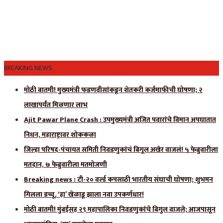
BREAKING NEWS
मोठी बातमी! मुख्यमंत्री फडणवीसांकडून शेतकरी कर्जमाफीची घोषणा; २
लाखापर्यंत मिळणार लाभ
Ajit Pawar Plane Crash : उपमुख्यमंत्री अजित पवारांचे विमान अपघातात
निधन, महाराष्ट्रावर शोककळा
जिल्हा परिषद-पंचायत समिती निवडणुकांचं बिगूल अखेर वाजलं! ५ फेब्रुवारीला
मतदान, ७ फेब्रुवारीला मतमोजणी
Breaking news : टी-२० वर्ल्ड कपसाठी भारतीय संघाची घोषणा; शुभमन
गिलला डच्चू, ‘हा’ खेळाडू झाला नवा उपकर्णधार!
मोठी बातमी! मुंबईसह २९ महापालिका निवडणुकांचे बिगुल वाजले; आजपासून