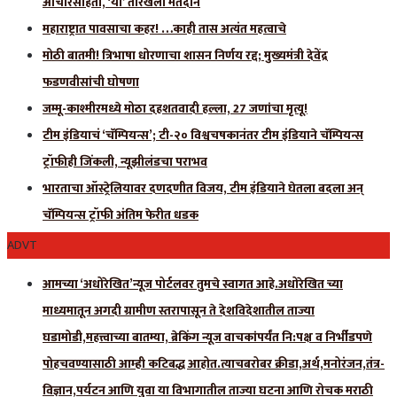
आचारसंहिता, ‘या’ तारखेला मतदान
महाराष्ट्रात पावसाचा कहर! …काही तास अत्यंत महत्वाचे
मोठी बातमी! त्रिभाषा धोरणाचा शासन निर्णय रद्द; मुख्यमंत्री देवेंद्र
फडणवीसांची घोषणा
जम्मू-काश्मीरमध्ये मोठा दहशतवादी हल्ला, 27 जणांचा मृत्यू!
टीम इंडियाचं ‘चॅम्पियन्स’; टी-२० विश्वचषकानंतर टीम इंडियाने चॅम्पियन्स
ट्रॉफीही जिंकली, न्यूझीलंडचा पराभव
भारताचा ऑस्ट्रेलियावर दणदणीत विजय, टीम इंडियाने घेतला बदला अन्
चॅम्पियन्स ट्रॉफी अंतिम फेरीत धडक
ADVT
आमच्या ‘अधोरेखित’न्यूज पोर्टलवर तुमचे स्वागत आहे.अधोरेखित च्या
माध्यमातून अगदी ग्रामीण स्तरापासून ते देशविदेशातील ताज्या
घडामोडी,महत्त्वाच्या बातम्या, ब्रेकिंग न्यूज वाचकांपर्यंत नि:पक्ष व निर्भीडपणे
पोहचवण्यासाठी आम्ही कटिबद्ध आहोत.त्याचबरोबर क्रीडा,अर्थ,मनोरंजन,तंत्र-
विज्ञान,पर्यटन आणि युवा या विभागातील ताज्या घटना आणि रोचक मराठी