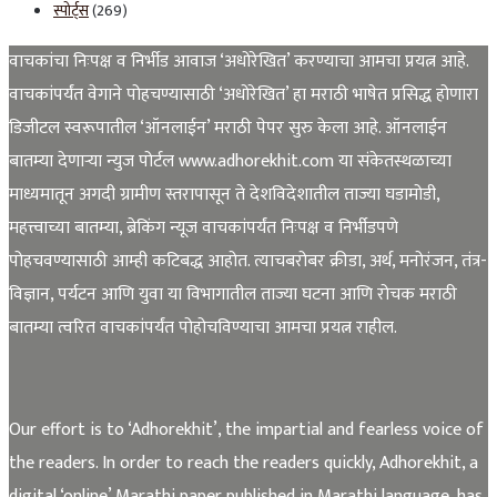
स्पोर्ट्स
(269)
वाचकांचा निःपक्ष व निर्भीड आवाज ‘अधोरेखित’ करण्याचा आमचा प्रयत्न आहे.
वाचकांपर्यंत वेगाने पोहचण्यासाठी ‘अधोरेखित’ हा मराठी भाषेत प्रसिद्ध होणारा
डिजीटल स्वरूपातील ‘ऑनलाईन’ मराठी पेपर सुरु केला आहे. ऑनलाईन
बातम्या देणाऱ्या न्युज पोर्टल www.adhorekhit.com या संकेतस्थळाच्या
माध्यमातून अगदी ग्रामीण स्तरापासून ते देशविदेशातील ताज्या घडामोडी,
महत्त्वाच्या बातम्या, ब्रेकिंग न्यूज वाचकांपर्यंत निःपक्ष व निर्भीडपणे
पोहचवण्यासाठी आम्ही कटिबद्ध आहोत. त्याचबरोबर क्रीडा, अर्थ, मनोरंजन, तंत्र-
विज्ञान, पर्यटन आणि युवा या विभागातील ताज्या घटना आणि रोचक मराठी
बातम्या त्वरित वाचकांपर्यंत पोहोचविण्याचा आमचा प्रयत्न राहील.
Our effort is to ‘Adhorekhit’, the impartial and fearless voice of
the readers. In order to reach the readers quickly, Adhorekhit, a
digital ‘online’ Marathi paper published in Marathi language, has