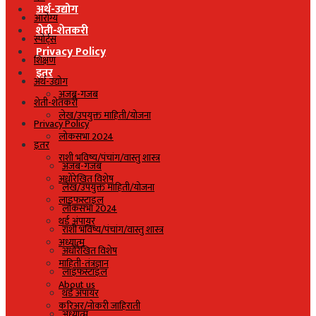
अर्थ-उद्योग
आरोग्य
शेती-शेतकरी
स्पोर्ट्स
Privacy Policy
शिक्षण
इतर
अर्थ-उद्योग
अजब-गजब
शेती-शेतकरी
लेख/उपयुक्त माहिती/योजना
Privacy Policy
लोकसभा 2024
इतर
राशी भविष्य/पंचांग/वास्तु शास्त्र
अजब-गजब
अधोरेखित विशेष
लेख/उपयुक्त माहिती/योजना
लाइफस्टाइल
लोकसभा 2024
थर्ड अंपायर
राशी भविष्य/पंचांग/वास्तु शास्त्र
अध्यात्म
अधोरेखित विशेष
माहिती-तंत्रज्ञान
लाइफस्टाइल
About us
थर्ड अंपायर
करिअर/नोकरी जाहिराती
अध्यात्म