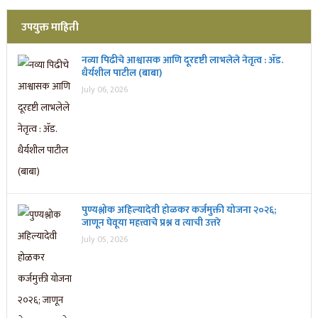
उपयुक्त माहिती
नव्या पिढीचे आश्वासक आणि दूरदृष्टी लाभलेले नेतृत्व : ॲड.
धैर्यशील पाटील (बाबा)
July 06, 2026
पुण्यश्लोक अहिल्यादेवी होळकर कर्जमुक्ती योजना २०२६;
जाणून घेवूया महत्त्वाचे प्रश्न व त्याची उत्तरे
July 05, 2026