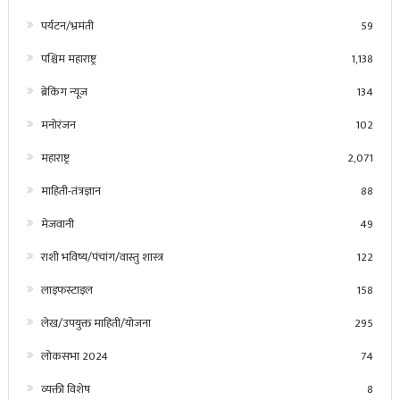
पर्यटन/भ्रमंती
59
पश्चिम महाराष्ट्र
1,138
ब्रेकिंग न्यूज
134
मनोरंजन
102
महाराष्ट्र
2,071
माहिती-तंत्रज्ञान
88
मेजवानी
49
राशी भविष्य/पंचांग/वास्तु शास्त्र
122
लाइफस्टाइल
158
लेख/उपयुक्त माहिती/योजना
295
लोकसभा 2024
74
व्यक्ती विशेष
8