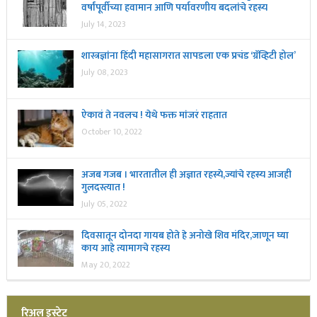
वर्षांपूर्वीच्या हवामान आणि पर्यावरणीय बदलांचे रहस्य
July 14, 2023
शास्त्रज्ञांना हिंदी महासागरात सापडला एक प्रचंड ‘ग्रॅव्हिटी होल’
July 08, 2023
ऐकावं ते नवलच ! येथे फक्त मांजरं राहतात
October 10, 2022
अजब गजब । भारतातील ही अज्ञात रहस्ये,ज्यांचे रहस्य आजही
गुलदस्त्यात !
July 05, 2022
दिवसातून दोनदा गायब होते हे अनोखे शिव मंदिर,जाणून घ्या
काय आहे त्यामागचे रहस्य
May 20, 2022
रिअल इस्टेट