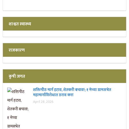
शाश्वत स्वास्थ्य
राजकारण
कृषी जगत
शक्तिपीठ मार्ग हटाव, शेतकरी बचाव!; १ मेच्या ग्रामसभेत
महामार्गाविरोधात ठराव करा
April 28, 2026