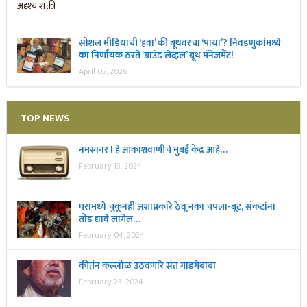
सोशल मीडियाची ‘हवा’ की बूथवरचा ‘पाया’? निवडणुकांमध्ये
का निर्णायक ठरते ‘ग्राउंड लेव्हल’ बूथ मॅनेजमेंट!
April 05, 2026
TOP NEWS
नमस्कार ! हे आकाशवाणीचे मुंबई केंद्र आहे…
February 13, 2024
घरामध्ये चुकूनही अशाप्रकारे ठेवू नका चपला-बूट, संकटांना
तोंड द्यावे लागेल…
February 04, 2024
कीर्तन कल्लोळ उठवणारे संत गाडगेबाबा
February 23, 2024