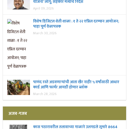
योजना’ लागू; सहकार मंत्र्यांचे निर्देश
April 09, 2026
विशेष डिजिटल शेती शाळा : १ ते २२ एप्रिल दरम्यान आयोजन;
पाहा पूर्ण वेळापत्रक
March 30, 2026
पाणंद रस्ते अडवणाऱ्यांची आता खैर नाही! ५ वर्षांसाठी आधार
कार्ड आणि फार्मर आयडी होणार ब्लॉक
March 28, 2026
अजब-गजब
कास पठारावरील तलावाच्या गाळाने उलगडले सुमारे 8664