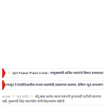
it Pawar Plane Crash : उपमुख्यमंत्री अजित पवारांचे विमान अपघातात निधन, महाराष्
डक
न ते देशविदेशातील ताज्या घडामोडी,महत्त्वाच्या बातम्या, ब्रेकिंग न्यूज वाचकांपर्यं
HOME
न्यूज अपडेट
भोंदू बाबा अशोक खरात प्रकरणी कुणालाही पाठीशी घालणार
नाही; मुख्यमंत्री देवेंद्र फडणवीस यांची विधानसभेत माहिती