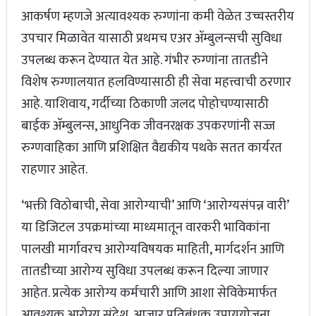
आकर्षण म्हणजे अत्यावश्यक रुग्णांना कमी वेळेत उच्चस्तरीय
उपचार मिळावेत यासाठी प्रथमच एअर ॲम्बुलन्सची सुविधा
उपलब्ध करून देण्यात येत आहे. गंभीर रुग्णांना तातडीने
विशेष रुग्णालयात हलविण्यासाठी ही सेवा महत्त्वाची ठरणार
आहे. याशिवाय, गर्दीच्या ठिकाणी जलद पोहोचण्यासाठी
बाईक ॲम्बुलन्स, आधुनिक जीवनरक्षक उपकरणांनी सज्ज
रुग्णवाहिका आणि प्रशिक्षित वैद्यकीय पथके सतत कार्यरत
राहणार आहेत.
‘भक्ती विठोबाची, सेवा आरोग्याची’ आणि ‘आरोग्यसंपन्न वारी’
या डिजिटल उपक्रमांच्या माध्यमातून वारकरी भाविकांना
पालखी मार्गावरच आरोग्यविषयक माहिती, मार्गदर्शन आणि
तातडीच्या आरोग्य सुविधा उपलब्ध करून दिल्या जाणार
आहेत. प्रत्येक आरोग्य कर्मचारी आणि आशा सेविकेमार्फत
आवश्यक आरोग्य संदेश, आजार प्रतिबंधक उपाययोजना