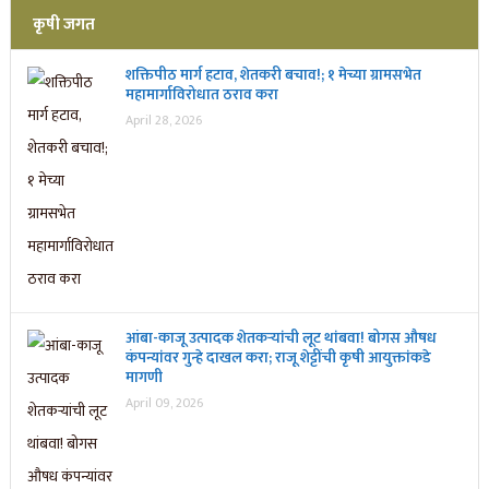
कृषी जगत
शक्तिपीठ मार्ग हटाव, शेतकरी बचाव!; १ मेच्या ग्रामसभेत
महामार्गाविरोधात ठराव करा
April 28, 2026
आंबा-काजू उत्पादक शेतकऱ्यांची लूट थांबवा! बोगस औषध
कंपन्यांवर गुन्हे दाखल करा; राजू शेट्टींची कृषी आयुक्तांकडे
मागणी
April 09, 2026