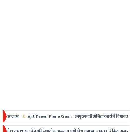
Ajit Pawar Plane Crash : उपमुख्यमंत्री अजित पवारांचे विमान अपघातात निधन, म
ेरीत धडक
तरापासून ते देशविदेशातील ताज्या घडामोडी,महत्त्वाच्या बातम्या, ब्रेकिंग न्यूज वाचक