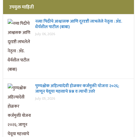
उपयुक्त माहिती
नव्या पिढीचे आश्वासक आणि दूरदृष्टी लाभलेले नेतृत्व : ॲड.
धैर्यशील पाटील (बाबा)
July 06, 2026
पुण्यश्लोक अहिल्यादेवी होळकर कर्जमुक्ती योजना २०२६;
जाणून घेवूया महत्त्वाचे प्रश्न व त्याची उत्तरे
July 05, 2026