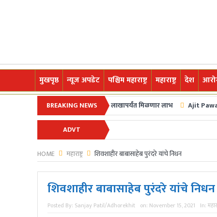
मुखपृष्ठ
न्यूज अपडेट
पश्चिम महाराष्ट्र
महाराष्ट्र
देश
आरोग
ून शेतकरी कर्जमाफीची घोषणा; २ लाखापर्यंत मिळणार लाभ
BREAKING NEWS
Ajit Pawar Plane Crash
टीम इंडियाने घेतला बदला अन् चॅम्पियन्स ट्रॉफी अंतिम फेरीत धडक
ADVT
स्वागत आहे.अधोरेखित च्या माध्यमातून अगदी ग्रामीण स्तरापासून ते देशविदेशातील ताज्य
HOME
महाराष्ट्र
शिवशाहीर बाबासाहेब पुरंदरे यांचे निधन
शिवशाहीर बाबासाहेब पुरंदरे यांचे निधन
Posted By:
Sanjay Patil/Adhorekhit
on:
November 15, 2021
In:
महाराष