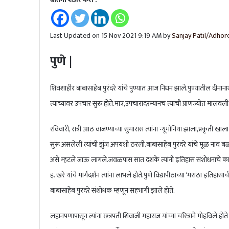
Last Updated on 15 Nov 2021 9:19 AM by
Sanjay Patil/Adhore
पुणे |
शिवशाहीर बाबासाहेब पुरंदरे यांचे पुण्यात आज निधन झाले.पुण्यातील दीनान
त्यांच्यावर उपचार सुरू होते.मात्र,उपचारादरम्यानच त्यांची प्राणज्योत मालवली.त
रविवारी, रात्री आठ वाजण्याच्या सुमारास त्यांना न्यूमोनिया झाला,प्रकृती ख
सुरू असलेली त्यांची झुंज अपयशी ठरली.बाबासाहेब पुरंदरे यांचे मूळ नाव बळवंत 
असे म्हटले जाऊ लागले.जवळपास सात दशके त्यांनी इतिहास संशोधनाचे कार
ह. खरे यांचे मार्गदर्शन त्यांना लाभले होते.पुणे विद्यापीठाच्या ‘मराठा 
बाबासाहेब पुरंदरे संशोधक म्हणून सहभागी झाले होते.
लहानपणापासून त्यांना छत्रपती शिवाजी महाराज यांच्या चरित्राने मोहविले होत