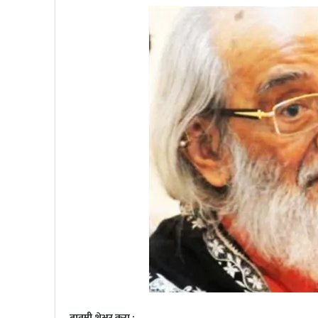
बातमी शेअर करा :