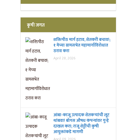
कृषी जगत
शक्तिपीठ मार्ग हटाव, शेतकरी बचाव!;
१ मेच्या ग्रामसभेत महामार्गाविरोधात
ठराव करा
April 28, 2026
आंबा-काजू उत्पादक शेतकऱ्यांची लूट
थांबवा! बोगस औषध कंपन्यांवर गुन्हे
दाखल करा; राजू शेट्टींची कृषी
आयुक्तांकडे मागणी
April 09, 2026