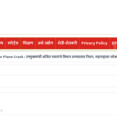
्य
स्पोर्ट्स
शिक्षण
अर्थ-उद्योग
शेती-शेतकरी
Privacy Policy
इत
 : उपमुख्यमंत्री अजित पवारांचे विमान अपघातात निधन, महाराष्ट्रावर शोककळा
ज
ा घडामोडी,महत्त्वाच्या बातम्या, ब्रेकिंग न्यूज वाचकांपर्यंत नि:पक्ष व निर्भीडपणे 
्ट्र