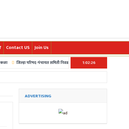
र
Contact US
Join Us
िल्हा परिषद-पंचायत समिती निवडणुकांचं बिगूल अखेर वाजलं! ५ फेब्रुवारीला मतदान, ७ फ
1:02:27
पोहचवण्यासाठी आम्ही कटिबद्ध आहोत.त्याचबरोबर क्रीडा,अर्थ,मनोरंजन,तंत्र-विज्ञान,पर्
ADVERTISING