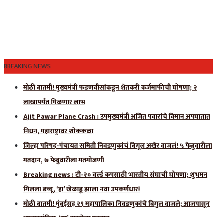
BREAKING NEWS
मोठी बातमी! मुख्यमंत्री फडणवीसांकडून शेतकरी कर्जमाफीची घोषणा; २
लाखापर्यंत मिळणार लाभ
Ajit Pawar Plane Crash : उपमुख्यमंत्री अजित पवारांचे विमान अपघातात
निधन, महाराष्ट्रावर शोककळा
जिल्हा परिषद-पंचायत समिती निवडणुकांचं बिगूल अखेर वाजलं! ५ फेब्रुवारीला
मतदान, ७ फेब्रुवारीला मतमोजणी
Breaking news : टी-२० वर्ल्ड कपसाठी भारतीय संघाची घोषणा; शुभमन
गिलला डच्चू, ‘हा’ खेळाडू झाला नवा उपकर्णधार!
मोठी बातमी! मुंबईसह २९ महापालिका निवडणुकांचे बिगुल वाजले; आजपासून