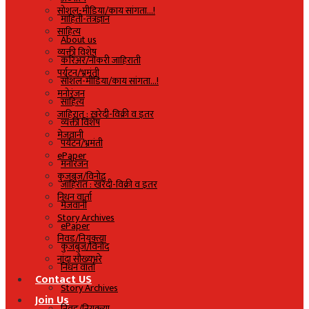
सोशल-मीडिया/काय सांगता…!
माहिती-तंत्रज्ञान
साहित्य
About us
व्यक्ती विशेष
करिअर/नोकरी जाहिराती
पर्यटन/भ्रमंती
सोशल-मीडिया/काय सांगता…!
मनोरंजन
साहित्य
जाहिरात : खरेदी-विक्री व इतर
व्यक्ती विशेष
मेजवानी
पर्यटन/भ्रमंती
ePaper
मनोरंजन
कुजबुज/विनोद
जाहिरात : खरेदी-विक्री व इतर
निधन वार्ता
मेजवानी
Story Archives
ePaper
निवड/नियुक्त्या
कुजबुज/विनोद
नांदा सौख्यभरे
निधन वार्ता
Contact US
Story Archives
Join Us
निवड/नियुक्त्या