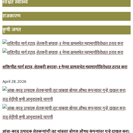
शाश्वत स्वास्थ्य
राजकारण
कृषी जगत
शक्तिपीठ मार्ग हटाव, शेतकरी बचाव!; १ मेच्या ग्रामसभेत महामार्गाविरोधात ठराव करा
April 28, 2026
आंबा-काजू उत्पादक शेतकऱ्यांची लूट थांबवा! बोगस औषध कंपन्यांवर गुन्हे दाखल करा;