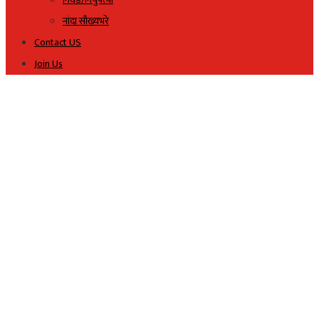
नांदा सौख्यभरे
Contact US
Join Us