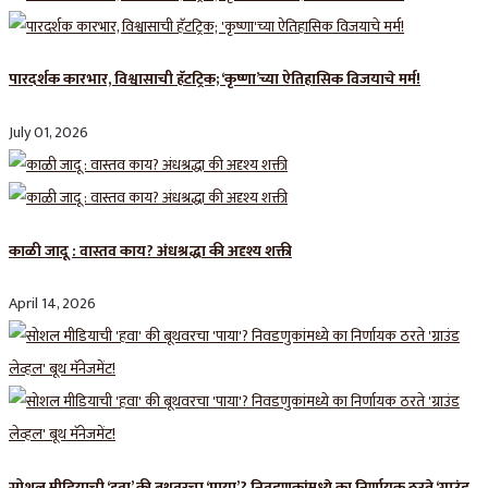
पारदर्शक कारभार, विश्वासाची हॅटट्रिक; ‘कृष्णा’च्या ऐतिहासिक विजयाचे मर्म!
July 01, 2026
काळी जादू : वास्तव काय? अंधश्रद्धा की अदृश्य शक्ती
April 14, 2026
सोशल मीडियाची ‘हवा’ की बूथवरचा ‘पाया’? निवडणुकांमध्ये का निर्णायक ठरते ‘ग्राउंड