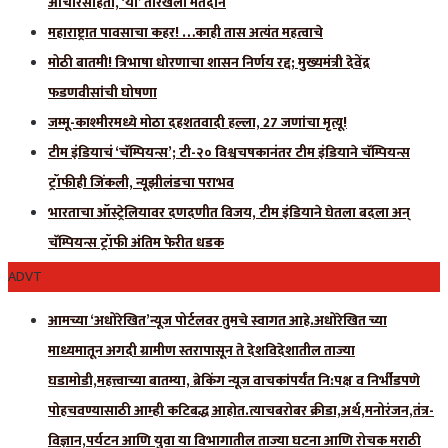
आचारसंहिता, ‘या’ तारखेला मतदान
महाराष्ट्रात पावसाचा कहर! …काही तास अत्यंत महत्वाचे
मोठी बातमी! त्रिभाषा धोरणाचा शासन निर्णय रद्द; मुख्यमंत्री देवेंद्र
फडणवीसांची घोषणा
जम्मू-काश्मीरमध्ये मोठा दहशतवादी हल्ला, 27 जणांचा मृत्यू!
टीम इंडियाचं ‘चॅम्पियन्स’; टी-२० विश्वचषकानंतर टीम इंडियाने चॅम्पियन्स
ट्रॉफीही जिंकली, न्यूझीलंडचा पराभव
भारताचा ऑस्ट्रेलियावर दणदणीत विजय, टीम इंडियाने घेतला बदला अन्
चॅम्पियन्स ट्रॉफी अंतिम फेरीत धडक
ADVT
आमच्या ‘अधोरेखित’न्यूज पोर्टलवर तुमचे स्वागत आहे.अधोरेखित च्या
माध्यमातून अगदी ग्रामीण स्तरापासून ते देशविदेशातील ताज्या
घडामोडी,महत्त्वाच्या बातम्या, ब्रेकिंग न्यूज वाचकांपर्यंत नि:पक्ष व निर्भीडपणे
पोहचवण्यासाठी आम्ही कटिबद्ध आहोत.त्याचबरोबर क्रीडा,अर्थ,मनोरंजन,तंत्र-
विज्ञान,पर्यटन आणि युवा या विभागातील ताज्या घटना आणि रोचक मराठी