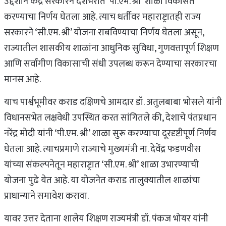
उद्देशाने केंद्र सरकारने देशभरात ‘पी.एम. श्री’ शाळा विकसित
करण्याचा निर्णय घेतला आहे. त्याच धर्तीवर महाराष्ट्रातही राज्य
सरकारने ‘सी.एम. श्री’ योजना राबविण्याचा निर्णय घेतला असून,
राज्यातील शासकीय शाळांना आधुनिक सुविधा, गुणवत्तापूर्ण शिक्षण
आणि सर्वांगीण विकासाची संधी उपलब्ध करून देण्याचा सरकारचा
मानस आहे.
याच पार्श्वभूमीवर कराड दक्षिणचे आमदार डॉ. अतुलबाबा भोसले यांनी
विधानसभेत लक्षवेधी उपस्थित करत सांगितले की, देशाचे पंतप्रधान
नरेंद्र मोदी यांनी ‘पी.एम. श्री’ शाळा सुरू करण्याचा दूरदृष्टीपूर्ण निर्णय
घेतला आहे. त्याचप्रमाणे राज्याचे मुख्यमंत्री ना. देवेंद्र फडणवीस
यांच्या संकल्पनेतून महाराष्ट्रात ‘सी.एम. श्री’ शाळा उभारण्याची
योजना पुढे येत आहे. या योजनेत कराड तालुक्यातील शाळांचा
प्राधान्याने समावेश करावा.
यावर उत्तर देताना शालेय शिक्षण राज्यमंत्री डॉ. पंकज भोयर यांनी