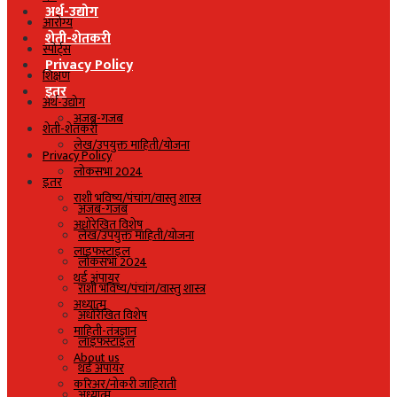
अर्थ-उद्योग
आरोग्य
शेती-शेतकरी
स्पोर्ट्स
Privacy Policy
शिक्षण
इतर
अर्थ-उद्योग
अजब-गजब
शेती-शेतकरी
लेख/उपयुक्त माहिती/योजना
Privacy Policy
लोकसभा 2024
इतर
राशी भविष्य/पंचांग/वास्तु शास्त्र
अजब-गजब
अधोरेखित विशेष
लेख/उपयुक्त माहिती/योजना
लाइफस्टाइल
लोकसभा 2024
थर्ड अंपायर
राशी भविष्य/पंचांग/वास्तु शास्त्र
अध्यात्म
अधोरेखित विशेष
माहिती-तंत्रज्ञान
लाइफस्टाइल
About us
थर्ड अंपायर
करिअर/नोकरी जाहिराती
अध्यात्म