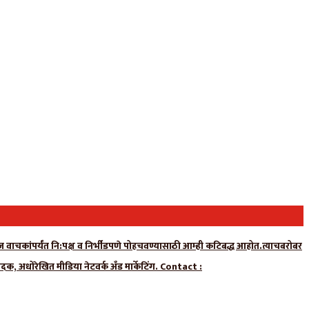
न्यूज वाचकांपर्यंत नि:पक्ष व निर्भीडपणे पोहचवण्यासाठी आम्ही कटिबद्ध आहोत.त्याचबरोबर
ादक, अधोरेखित मीडिया नेटवर्क अँड मार्केटिंग. Contact :