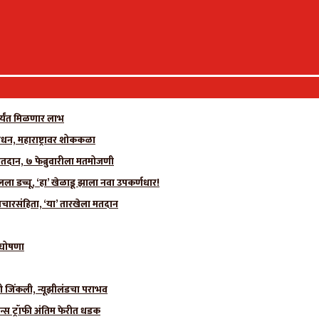
र्यंत मिळणार लाभ
धन, महाराष्ट्रावर शोककळा
मतदान, ७ फेब्रुवारीला मतमोजणी
 डच्चू, ‘हा’ खेळाडू झाला नवा उपकर्णधार!
चारसंहिता, ‘या’ तारखेला मतदान
ी घोषणा
ीही जिंकली, न्यूझीलंडचा पराभव
न्स ट्रॉफी अंतिम फेरीत धडक