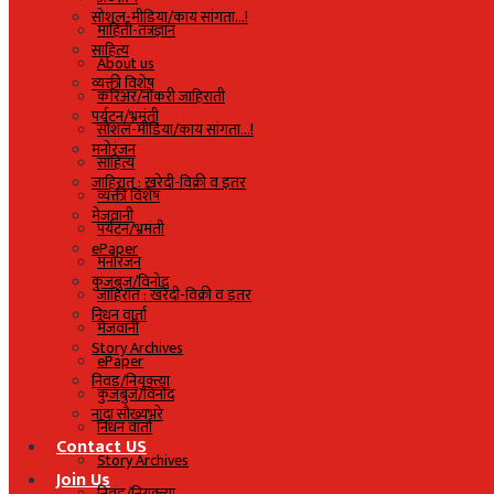
सोशल-मीडिया/काय सांगता…!
माहिती-तंत्रज्ञान
साहित्य
About us
व्यक्ती विशेष
करिअर/नोकरी जाहिराती
पर्यटन/भ्रमंती
सोशल-मीडिया/काय सांगता…!
मनोरंजन
साहित्य
जाहिरात : खरेदी-विक्री व इतर
व्यक्ती विशेष
मेजवानी
पर्यटन/भ्रमंती
ePaper
मनोरंजन
कुजबुज/विनोद
जाहिरात : खरेदी-विक्री व इतर
निधन वार्ता
मेजवानी
Story Archives
ePaper
निवड/नियुक्त्या
कुजबुज/विनोद
नांदा सौख्यभरे
निधन वार्ता
Contact US
Story Archives
Join Us
निवड/नियुक्त्या