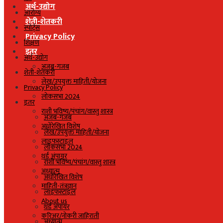
अर्थ-उद्योग
आरोग्य
शेती-शेतकरी
स्पोर्ट्स
Privacy Policy
शिक्षण
इतर
अर्थ-उद्योग
अजब-गजब
शेती-शेतकरी
लेख/उपयुक्त माहिती/योजना
Privacy Policy
लोकसभा 2024
इतर
राशी भविष्य/पंचांग/वास्तु शास्त्र
अजब-गजब
अधोरेखित विशेष
लेख/उपयुक्त माहिती/योजना
लाइफस्टाइल
लोकसभा 2024
थर्ड अंपायर
राशी भविष्य/पंचांग/वास्तु शास्त्र
अध्यात्म
अधोरेखित विशेष
माहिती-तंत्रज्ञान
लाइफस्टाइल
About us
थर्ड अंपायर
करिअर/नोकरी जाहिराती
अध्यात्म