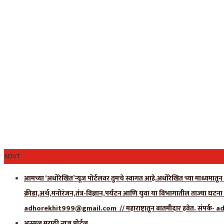
ADVT
आमच्या ‘अधोरेखित’न्यूज पोर्टलवर तुमचे स्वागत आहे.अधोरेखित च्या माध्यमातून अ
क्रीडा,अर्थ,मनोरंजन,तंत्र-विज्ञान,पर्यटन आणि युवा या विभागातील ताज्या घटन
adhorekhit999@gmail.com // महाराष्ट्रातून बातमीदार हवेत. संपर
अस्सल मराठी न्यूज पोर्टल