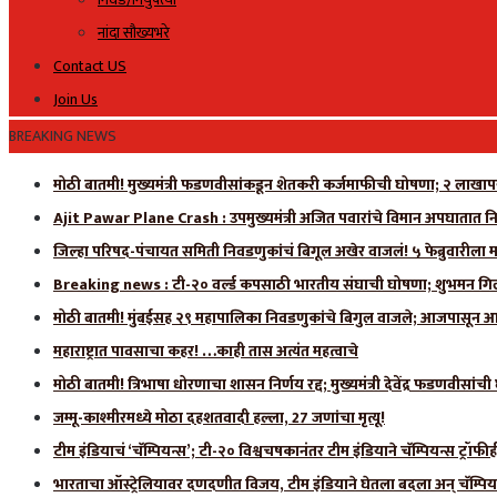
नांदा सौख्यभरे
Contact US
Join Us
BREAKING NEWS
मोठी बातमी! मुख्यमंत्री फडणवीसांकडून शेतकरी कर्जमाफीची घोषणा; २ लाखाप
Ajit Pawar Plane Crash : उपमुख्यमंत्री अजित पवारांचे विमान अपघातात नि
जिल्हा परिषद-पंचायत समिती निवडणुकांचं बिगूल अखेर वाजलं! ५ फेब्रुवारीला 
Breaking news : टी-२० वर्ल्ड कपसाठी भारतीय संघाची घोषणा; शुभमन गिलला
मोठी बातमी! मुंबईसह २९ महापालिका निवडणुकांचे बिगुल वाजले; आजपासून आ
महाराष्ट्रात पावसाचा कहर! …काही तास अत्यंत महत्वाचे
मोठी बातमी! त्रिभाषा धोरणाचा शासन निर्णय रद्द; मुख्यमंत्री देवेंद्र फडणवीसांच
जम्मू-काश्मीरमध्ये मोठा दहशतवादी हल्ला, 27 जणांचा मृत्यू!
टीम इंडियाचं ‘चॅम्पियन्स’; टी-२० विश्वचषकानंतर टीम इंडियाने चॅम्पियन्स ट्रॉफ
भारताचा ऑस्ट्रेलियावर दणदणीत विजय, टीम इंडियाने घेतला बदला अन् चॅम्पिय