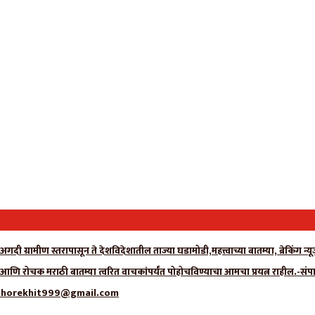
गदी ग्रामीण स्तरापासून ते देशविदेशातील ताज्या घडामोडी,महत्त्वाच्या बातम्या, ब्रेकिंग 
ा आणि रोचक मराठी बातम्या त्वरित वाचकांपर्यंत पोहोचविण्याचा आमचा प्रयत्न राहील.-संप
्क- adhorekhit999@gmail.com