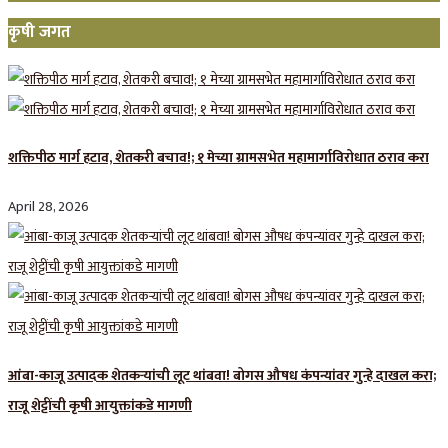
कृषी जगत
शक्तिपीठ मार्ग हटाव, शेतकरी बचाव!; १ मेच्या ग्रामसभेत महामार्गाविरोधात ठराव करा
April 28, 2026
आंबा-काजू उत्पादक शेतकऱ्यांची लूट थांबवा! बोगस औषध कंपन्यांवर गुन्हे दाखल करा;
राजू शेट्टींची कृषी आयुक्तांकडे मागणी