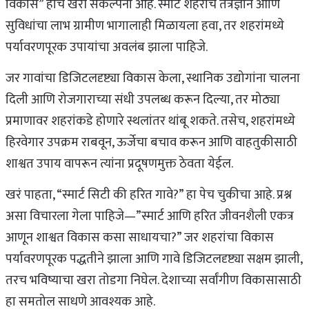
विकास” हीच खरी संकल्पना आहे. स्मार्ट शहरांचे तंत्रज्ञान आणि
सुविधांचा लाभ ग्रामीण भागालाही मिळायला हवा, तर शहरांमध्ये
पर्यावरणपूरक उपायांचा अवलंब झाला पाहिजे.
जर गावांचा डिजिटलदृष्ट्या विकास केला, स्थानिक उद्योगांना चालना
दिली आणि रोजगाराच्या संधी उपलब्ध करून दिल्या, तर मोठ्या
प्रमाणावर शहरांकडे होणारे स्थलांतर थांबू शकते. तसेच, शहरांमध्ये
हिरवेगार उपक्रम राबवून, ऊर्जेचा बचाव करून आणि वाहतुकीसाठी
शाश्वत उपाय वापरून त्यांना प्रदूषणमुक्त ठेवता येईल.
खरं पाहता, “स्मार्ट सिटी की हरित गावे?” हा पेच चुकीचा आहे. प्रश्न
असा विचारला गेला पाहिजे—”स्मार्ट आणि हरित जीवनशैली एकत्र
आणून शाश्वत विकास कसा साधायचा?” जर शहरांचा विकास
पर्यावरणपूरक पद्धतीने झाला आणि गावे डिजिटलदृष्ट्या सक्षम झाली,
तरच भविष्याचा खरा तोडगा निघेल. देशाच्या सर्वांगीण विकासासाठी
हा समतोल साधणे आवश्यक आहे.