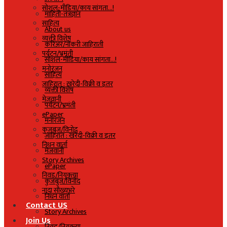
सोशल-मीडिया/काय सांगता…!
माहिती-तंत्रज्ञान
साहित्य
About us
व्यक्ती विशेष
करिअर/नोकरी जाहिराती
पर्यटन/भ्रमंती
सोशल-मीडिया/काय सांगता…!
मनोरंजन
साहित्य
जाहिरात : खरेदी-विक्री व इतर
व्यक्ती विशेष
मेजवानी
पर्यटन/भ्रमंती
ePaper
मनोरंजन
कुजबुज/विनोद
जाहिरात : खरेदी-विक्री व इतर
निधन वार्ता
मेजवानी
Story Archives
ePaper
निवड/नियुक्त्या
कुजबुज/विनोद
नांदा सौख्यभरे
निधन वार्ता
Contact US
Story Archives
Join Us
निवड/नियुक्त्या