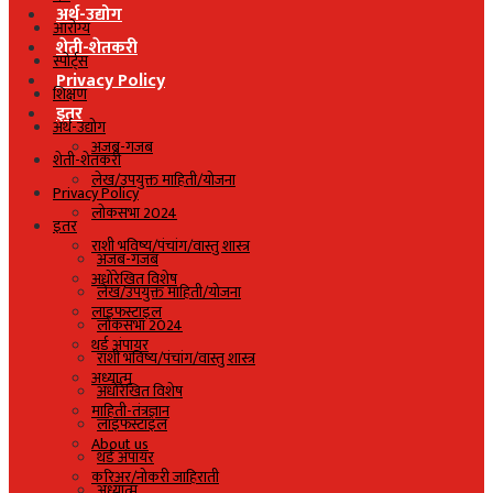
अर्थ-उद्योग
आरोग्य
शेती-शेतकरी
स्पोर्ट्स
Privacy Policy
शिक्षण
इतर
अर्थ-उद्योग
अजब-गजब
शेती-शेतकरी
लेख/उपयुक्त माहिती/योजना
Privacy Policy
लोकसभा 2024
इतर
राशी भविष्य/पंचांग/वास्तु शास्त्र
अजब-गजब
अधोरेखित विशेष
लेख/उपयुक्त माहिती/योजना
लाइफस्टाइल
लोकसभा 2024
थर्ड अंपायर
राशी भविष्य/पंचांग/वास्तु शास्त्र
अध्यात्म
अधोरेखित विशेष
माहिती-तंत्रज्ञान
लाइफस्टाइल
About us
थर्ड अंपायर
करिअर/नोकरी जाहिराती
अध्यात्म