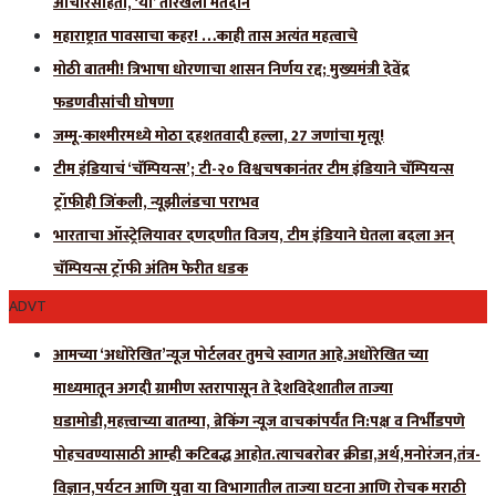
आचारसंहिता, ‘या’ तारखेला मतदान
महाराष्ट्रात पावसाचा कहर! …काही तास अत्यंत महत्वाचे
मोठी बातमी! त्रिभाषा धोरणाचा शासन निर्णय रद्द; मुख्यमंत्री देवेंद्र
फडणवीसांची घोषणा
जम्मू-काश्मीरमध्ये मोठा दहशतवादी हल्ला, 27 जणांचा मृत्यू!
टीम इंडियाचं ‘चॅम्पियन्स’; टी-२० विश्वचषकानंतर टीम इंडियाने चॅम्पियन्स
ट्रॉफीही जिंकली, न्यूझीलंडचा पराभव
भारताचा ऑस्ट्रेलियावर दणदणीत विजय, टीम इंडियाने घेतला बदला अन्
चॅम्पियन्स ट्रॉफी अंतिम फेरीत धडक
ADVT
आमच्या ‘अधोरेखित’न्यूज पोर्टलवर तुमचे स्वागत आहे.अधोरेखित च्या
माध्यमातून अगदी ग्रामीण स्तरापासून ते देशविदेशातील ताज्या
घडामोडी,महत्त्वाच्या बातम्या, ब्रेकिंग न्यूज वाचकांपर्यंत नि:पक्ष व निर्भीडपणे
पोहचवण्यासाठी आम्ही कटिबद्ध आहोत.त्याचबरोबर क्रीडा,अर्थ,मनोरंजन,तंत्र-
विज्ञान,पर्यटन आणि युवा या विभागातील ताज्या घटना आणि रोचक मराठी