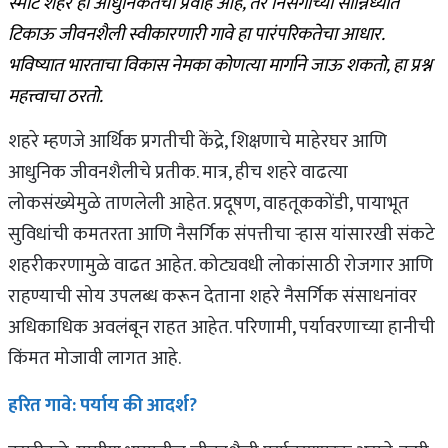
स्मार्ट शहरे हा आधुनिकतेचा प्रवाह आहे, तर निसर्गाच्या सान्निध्यात
टिकाऊ जीवनशैली स्वीकारणारी गावे हा पारंपरिकतेचा आधार.
भविष्यात भारताचा विकास नेमका कोणत्या मार्गाने जाऊ शकतो, हा प्रश्न
महत्त्वाचा ठरतो.
शहरे म्हणजे आर्थिक प्रगतीची केंद्रे, शिक्षणाचे माहेरघर आणि
आधुनिक जीवनशैलीचे प्रतीक. मात्र, हीच शहरे वाढत्या
लोकसंख्येमुळे ताणलेली आहेत. प्रदूषण, वाहतूककोंडी, पायाभूत
सुविधांची कमतरता आणि नैसर्गिक संपत्तीचा ऱ्हास यांसारखी संकटे
शहरीकरणामुळे वाढत आहेत. कोट्यवधी लोकांसाठी रोजगार आणि
राहण्याची सोय उपलब्ध करून देताना शहरे नैसर्गिक संसाधनांवर
अधिकाधिक अवलंबून राहत आहेत. परिणामी, पर्यावरणाच्या हानीची
किंमत मोजावी लागत आहे.
हरित गावे: पर्याय की आदर्श?