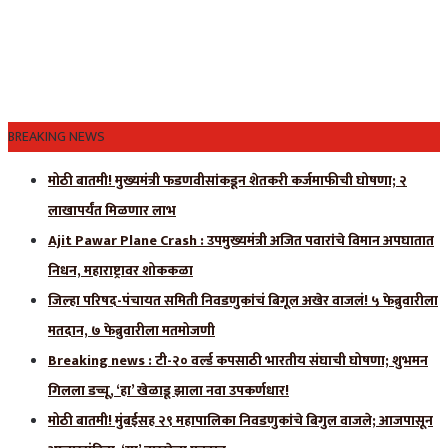
BREAKING NEWS
मोठी बातमी! मुख्यमंत्री फडणवीसांकडून शेतकरी कर्जमाफीची घोषणा; २
लाखापर्यंत मिळणार लाभ
Ajit Pawar Plane Crash : उपमुख्यमंत्री अजित पवारांचे विमान अपघातात
निधन, महाराष्ट्रावर शोककळा
जिल्हा परिषद-पंचायत समिती निवडणुकांचं बिगूल अखेर वाजलं! ५ फेब्रुवारीला
मतदान, ७ फेब्रुवारीला मतमोजणी
Breaking news : टी-२० वर्ल्ड कपसाठी भारतीय संघाची घोषणा; शुभमन
गिलला डच्चू, ‘हा’ खेळाडू झाला नवा उपकर्णधार!
मोठी बातमी! मुंबईसह २९ महापालिका निवडणुकांचे बिगुल वाजले; आजपासून