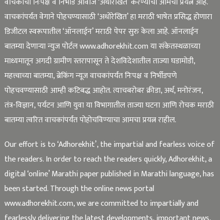
वाचकांचा निःपक्ष व निर्भीड आवाज ‘अधोरेखित’ करण्याचा आमचा प्रयत्न आहे.
वाचकांपर्यंत वेगाने पोहचण्यासाठी ‘अधोरेखित’ हा मराठी भाषेत प्रसिद्ध होणारा
डिजीटल स्वरूपातील ‘ऑनलाईन’ मराठी पेपर सुरु केला आहे. ऑनलाईन
बातम्या देणाऱ्या न्युज पोर्टल www.adhorekhit.com या संकेतस्थळाच्या
माध्यमातून अगदी ग्रामीण स्तरापासून ते देशविदेशातील ताज्या घडामोडी,
महत्त्वाच्या बातम्या, ब्रेकिंग न्यूज वाचकांपर्यंत निःपक्ष व निर्भीडपणे
पोहचवण्यासाठी आम्ही कटिबद्ध आहोत. त्याचबरोबर क्रीडा, अर्थ, मनोरंजन,
तंत्र-विज्ञान, पर्यटन आणि युवा या विभागातील ताज्या घटना आणि रोचक मराठी
बातम्या त्वरित वाचकांपर्यंत पोहोचविण्याचा आमचा प्रयत्न राहील.
Our effort is to ‘Adhorekhit’, the impartial and fearless voice of
the readers. In order to reach the readers quickly, Adhorekhit, a
digital ‘online’ Marathi paper published in Marathi language, has
been started. Through the online news portal
www.adhorekhit.com, we are committed to impartially and
fearlessly delivering the latest developments, important news,