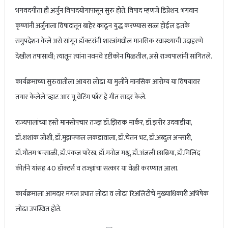
भगवदगीता ही अर्जुन विषादयोगापासून सुरु होते. विषाद म्हणजे डिप्रेशन. भगवान
कृष्णांनी अर्जुनाला विषादातून बाहेर काढून युद्ध करण्यास सज्ज होईल इतके
समुपदेशन केले असे सांगून डॉक्टरांनी शास्त्रांमधील मानसिक स्वास्थ्याची उदाहरणे
देखील तपासावी; त्यातून त्यांना नवनवे दृष्टीकोन मिळतील, असे राज्यपालांनी सांगितले.
कार्यक्रमाच्या सुरुवातीला आयरा लोढा या मुलीने मानसिक आरोग्य या विषयावर
तयार केलेले ‘व्हाट आर यू वेटिंग फॉर’ हे गीत सादर केले.
राज्यपालांच्या हस्ते मानसोपचार तज्‍ज्ञ डॉ.झिराक मार्कर, डॉ.झरीर उदवाडीया,
डॉ.शशांक जोशी, डॉ.मुझफ्फल लकडावाला, डॉ.चेतन भट, डॉ.अब्दुल अन्सारी,
डॉ.गौतम भन्साळी, डॉ.पंकज पारेख, डॉ.मनोज मश्रू, डॉ.अंजली छाब्रिया, डॉ.मिलिंद
कीर्तने यांसह 40 डॉक्टर्स व तज्‍ज्ञांचा सत्कार या वेळी करण्यात आला.
कार्यक्रमाला आमदार मंगल प्रभात लोढा व लोढा रिअलिटीचे मुख्याधिकारी अभिषेक
लोढा उपस्थित होते.