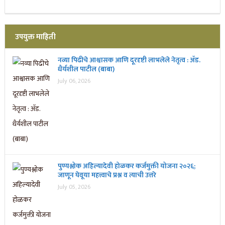
उपयुक्त माहिती
नव्या पिढीचे आश्वासक आणि दूरदृष्टी लाभलेले नेतृत्व : ॲड.
धैर्यशील पाटील (बाबा)
July 06, 2026
पुण्यश्लोक अहिल्यादेवी होळकर कर्जमुक्ती योजना २०२६;
जाणून घेवूया महत्त्वाचे प्रश्न व त्याची उत्तरे
July 05, 2026