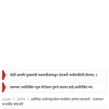
मोठी बातमी! मुख्यमंत्री फडणवीसांकडून शेतकरी कर्जमाफीची घोषणा; २
लाखापर्यंत मिळणार लाभ
आमच्या ‘अधोरेखित’न्यूज पोर्टलवर तुमचे स्वागत आहे.अधोरेखित च्या
Ajit Pawar Plane Crash : उपमुख्यमंत्री अजित पवारांचे विमान
माध्यमातून अगदी ग्रामीण स्तरापासून ते देशविदेशातील ताज्या
HOME
आरोग्य
शारीरिक आरोग्याइतकेच मानसिक आरोग्य महत्त्वाचे – राज्यपाल
अपघातात निधन, महाराष्ट्रावर शोककळा
भगतसिंह कोश्यारी
घडामोडी,महत्त्वाच्या बातम्या, ब्रेकिंग न्यूज वाचकांपर्यंत नि:पक्ष व निर्भीडपणे