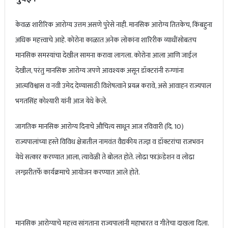
भारताचा ऑस्ट्रेलियावर दणदणीत विजय, टीम इंडियाने घेतला बदला अन्
केवळ शारीरिक आरोग्य उत्तम असणे पुरेसे नाही. मानसिक आरोग्य तितकेच, किंबहुना
चॅम्पियन्स ट्रॉफी अंतिम फेरीत धडक
अधिक महत्त्वाचे आहे. कोरोना काळात अनेक लोकांना शारिरीक व्याधींसोबतच
मानसिक समस्यांचा देखील सामना करावा लागला. कोरोना आला आणि जाईल
देखील, परंतु मानसिक आरोग्य जपणे आवश्यक असून डॉक्टरांनी रुग्णांना
आत्मविश्वास व नवी उमेद देण्यासाठी विशेषत्वाने प्रयत्न करावे, असे आवाहन राज्यपाल
भगतसिंह कोश्यारी यांनी आज येथे केले.
जागतिक मानसिक आरोग्य दिनाचे औचित्य साधून आज रविवारी (दि. 10)
राज्यपालांच्या हस्ते विविध क्षेत्रातील नामवंत वैद्यकीय तज्‍ज्ञ व डॉक्टरांचा राजभवन
येथे सत्कार करण्यात आला, त्यावेळी ते बोलत होते. लोढा फाऊंडेशन व लोढा
लग्झरीतर्फे कार्यक्रमाचे आयोजन करण्यात आले होते.
मानसिक आरोग्याचे महत्त्व सांगताना राज्यपालांनी महाभारत व गीतेचा दाखला दिला.