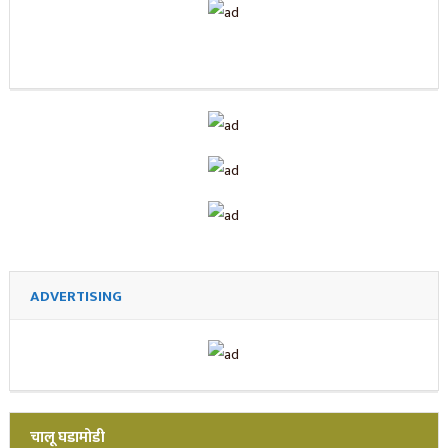
ADVERTISING
चालू घडामोडी