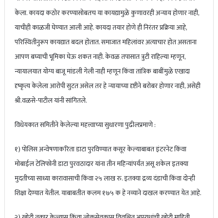
केला. कायदा कठोर करण्यासोबतच या कायद्यामुळे कुणावरही अन्याय होणार नाही,
याचीही काळजी घेण्यात आली आहे. कायदा तयार होणे ही निरंतर प्रक्रिया आहे,
परिस्थितीनुरूप ‌कायद्यात बदल होतात. समाजात‌ महिलांवर अत्याचार होत असताना
आपण बघ्याची भूमिका घेऊ शकत नाही. केवळ तपासात त्रुटी राहिल्या म्हणून,
न्यायालयात योग्य बाजू मांडली गेली नाही म्हणून किंवा तांत्रिक बाबींमुळे एखादा
दृष्कृत्य केलेला आरोपी सुटत असेल तर हे न्यायाच्या दृष्टीने बरोबर होणार नाही, असेही
श्री.वळसे-पाटील यांनी सांगितले.
विधेयकात समितीने केलेल्या महत्त्वाच्या सुधारणा पुढीलप्रमाणे :
१) पोलिस अन्वेषणाकरिता डाटा पुरविण्यात कसूर केल्याबाबत इंटरनेट किंवा
मोबाईल टेलिफोनी डाटा पुरवठादार यांना तीन महिन्यांपर्यंत असू शकेल इतक्या
मुदतीच्या साध्या कारावासाची किंवा २५ लाख रु. इतक्या द्रव्य दंडाची किंवा दोन्ही
शिक्षा देण्यात येतील. याबाबतीत कलम १७५ क हे नव्याने दाखल करण्यात येत आहे.
२) खोटी तक्रार केल्यास किंवा लोकसेवकास विवक्षित अपराधांची खोटी माहिती