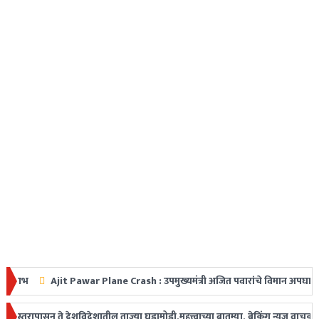
Ajit Pawar Plane Crash : उपमुख्यमंत्री अजित पवारांचे विमान अपघातात निधन, महारा
 धडक
सून ते देशविदेशातील ताज्या घडामोडी,महत्त्वाच्या बातम्या, ब्रेकिंग न्यूज वाचकांपर्