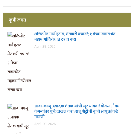
कृषी जगत
शक्तिपीठ मार्ग हटाव, शेतकरी बचाव!; १ मेच्या ग्रामसभेत
महामार्गाविरोधात ठराव करा
April 28, 2026
आंबा-काजू उत्पादक शेतकऱ्यांची लूट थांबवा! बोगस औषध
कंपन्यांवर गुन्हे दाखल करा; राजू शेट्टींची कृषी आयुक्तांकडे
मागणी
April 09, 2026