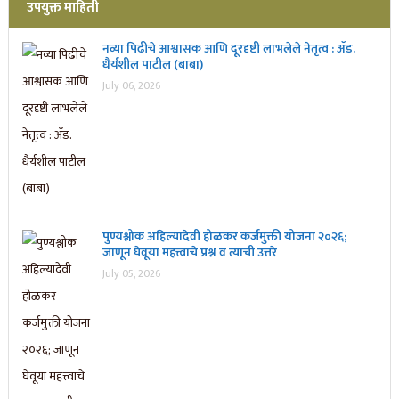
उपयुक्त माहिती
नव्या पिढीचे आश्वासक आणि दूरदृष्टी लाभलेले नेतृत्व : ॲड.
धैर्यशील पाटील (बाबा)
July 06, 2026
पुण्यश्लोक अहिल्यादेवी होळकर कर्जमुक्ती योजना २०२६;
जाणून घेवूया महत्त्वाचे प्रश्न व त्याची उत्तरे
July 05, 2026