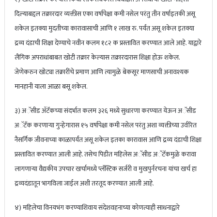
दिल्याबद्दल तक्रारदार व्यक्तीस एका वर्षापेक्षा कमी नसेल परंतु तीन वर्षाइतकी असू
शकेल इतक्या मुदतीच्या कारावासाची आणि १ लाख रु. पर्यंत असू शकेल इतक्या
द्रव्य दंडाची शिक्षा देण्याचे नवीन कलम १८२ क प्रस्तावित करण्यात आले आहे. याद्वारे
लैंगिक अपराधांबाबत खोटी तक्रार केल्यास तक्रारदारास शिक्षा होऊ शकेल.
जेणेकरुन खोट्या तक्रारींचे प्रमाण आणि त्यामुळे बेकसूर माणसाची अनावश्यक
मानहानी याला आळा बसू शकेल.
३) अॅसीड ॲटॅकच्या संदर्भात कलम ३२६ मध्ये सुधारणा करण्यात येऊन अॅसीड
अॅटॅक करणाऱ्या गुन्हेगारास १५ वर्षापेक्षा कमी नसेल परंतु अशा व्यक्तीच्या उर्वरित
नैसर्गिक जीवनाच्या काळापर्यंत असू शकेल इतका कारावास आणि द्रव्य दंडाची शिक्षा
प्रस्तावित करण्यात आली आहे. तसेच पिडीत महिलेस अॅसीड अॅटॅकमुळे करावा
लागणाऱ्या वैद्यकीय उपचार खर्चामध्ये प्लॅस्टिक सर्जरी व मुखपुर्नरचना यांचा खर्च हा
द्रव्यदंडातून भागविला जाईल अशी तरतूद करण्यात आली आहे.
४) महिलेचा विनयभंग करण्याशिवाय संदेशवहनाच्या कोणत्याही साधनाद्वारे