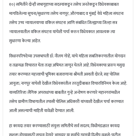
१०) समितीने दोन्ही सभागृहाच्या सदस्यांकडून तसेच जनतेकडून विधेयकाबाबत
मागविलेल्या सूचना/सुधारणा तसेच नागपूर, औरंगाबाद व मुंबई येथे महिला संघटना
तसेच उच्च न्यायालयाच्या वकिल संघटना आणि संबंधित जिल्ह्याच्या जिल्हा सत्र
न्यायालयातील वकिल संघटना यांचेशी चर्चा करुन विधेयकात आवश्यक त्या
सुधारणा केल्या आहेत.
विधानपरिषदेच्या उपसभापती डॉ. नीलम गोऱ्हे, यांचे महिला सबलिकरणातील योगदान
व तळमळ विचारात घेता तज्ज्ञ अभिमत जाणून घेतले आहे. विधेयकाचा प्रारुप मसुदा
तयार करण्यात महत्त्वाची भूमिका बजावणाऱ्या श्रीमती अस्वती दोरजे, सह पोलिस
आयुक्त, नागपूर यांचेशी देखील विधेयकांतील तरतूदींबाबत विचारविनिमय केला आहे.
याव्यतिरिक्त लैंगिक अपराधांच्या बाबतीत गुन्हे अन्वेषण करणारे महानगरांमधील
तसेच ग्रामीण विभागातील तपासी पोलिस अधिकारी यांच्याशी देखील चर्चा करण्यात
आली असल्याची माहिती यावेळी देण्यात आली.
हा कायदा तयार करण्यासाठी संयुक्त‌ समितीचे सर्व सदस्य, विधीमंडळात कायदा
सशक्त होण्यासाठी सूचना देणारे आमदार या सर्वांचे गृहमंत्री दिलीप वळसे-पाटील