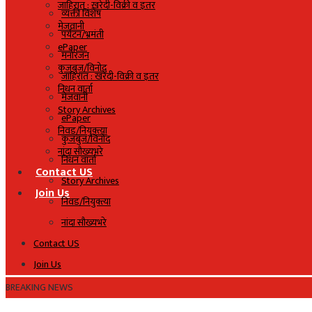
जाहिरात : खरेदी-विक्री व इतर
व्यक्ती विशेष
मेजवानी
पर्यटन/भ्रमंती
ePaper
मनोरंजन
कुजबुज/विनोद
जाहिरात : खरेदी-विक्री व इतर
निधन वार्ता
मेजवानी
Story Archives
ePaper
निवड/नियुक्त्या
कुजबुज/विनोद
नांदा सौख्यभरे
निधन वार्ता
Contact US
Story Archives
Join Us
निवड/नियुक्त्या
नांदा सौख्यभरे
Contact US
Join Us
BREAKING NEWS