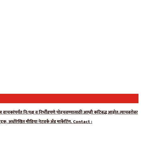
न्यूज वाचकांपर्यंत नि:पक्ष व निर्भीडपणे पोहचवण्यासाठी आम्ही कटिबद्ध आहोत.त्याचबरोबर
ादक, अधोरेखित मीडिया नेटवर्क अँड मार्केटिंग. Contact :