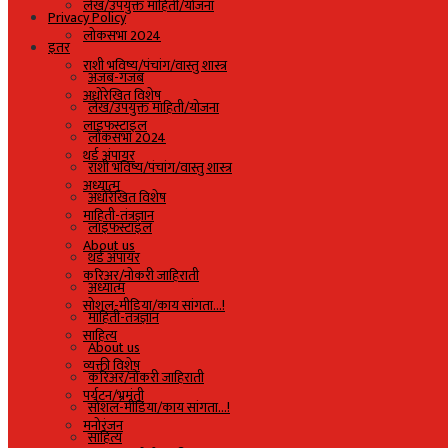
लेख/उपयुक्त माहिती/योजना
Privacy Policy
लोकसभा 2024
इतर
राशी भविष्य/पंचांग/वास्तु शास्त्र
अजब-गजब
अधोरेखित विशेष
लेख/उपयुक्त माहिती/योजना
लाइफस्टाइल
लोकसभा 2024
थर्ड अंपायर
राशी भविष्य/पंचांग/वास्तु शास्त्र
अध्यात्म
अधोरेखित विशेष
माहिती-तंत्रज्ञान
लाइफस्टाइल
About us
थर्ड अंपायर
करिअर/नोकरी जाहिराती
अध्यात्म
सोशल-मीडिया/काय सांगता…!
माहिती-तंत्रज्ञान
साहित्य
About us
व्यक्ती विशेष
करिअर/नोकरी जाहिराती
पर्यटन/भ्रमंती
सोशल-मीडिया/काय सांगता…!
मनोरंजन
साहित्य