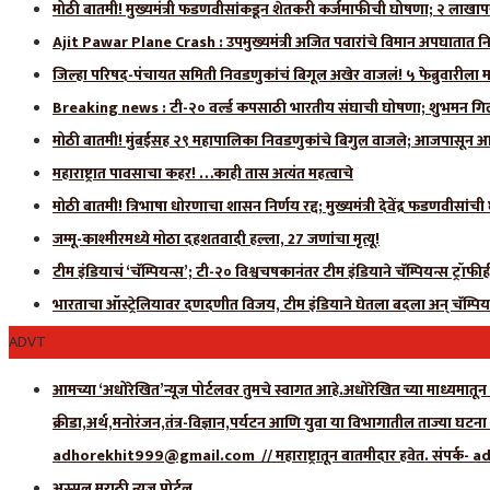
मोठी बातमी! मुख्यमंत्री फडणवीसांकडून शेतकरी कर्जमाफीची घोषणा; २ लाखाप
Ajit Pawar Plane Crash : उपमुख्यमंत्री अजित पवारांचे विमान अपघातात नि
जिल्हा परिषद-पंचायत समिती निवडणुकांचं बिगूल अखेर वाजलं! ५ फेब्रुवारीला 
Breaking news : टी-२० वर्ल्ड कपसाठी भारतीय संघाची घोषणा; शुभमन गिलला
मोठी बातमी! मुंबईसह २९ महापालिका निवडणुकांचे बिगुल वाजले; आजपासून आ
महाराष्ट्रात पावसाचा कहर! …काही तास अत्यंत महत्वाचे
मोठी बातमी! त्रिभाषा धोरणाचा शासन निर्णय रद्द; मुख्यमंत्री देवेंद्र फडणवीसांच
जम्मू-काश्मीरमध्ये मोठा दहशतवादी हल्ला, 27 जणांचा मृत्यू!
टीम इंडियाचं ‘चॅम्पियन्स’; टी-२० विश्वचषकानंतर टीम इंडियाने चॅम्पियन्स ट्रॉफ
भारताचा ऑस्ट्रेलियावर दणदणीत विजय, टीम इंडियाने घेतला बदला अन् चॅम्पिय
ADVT
आमच्या ‘अधोरेखित’न्यूज पोर्टलवर तुमचे स्वागत आहे.अधोरेखित च्या माध्यमातून अ
क्रीडा,अर्थ,मनोरंजन,तंत्र-विज्ञान,पर्यटन आणि युवा या विभागातील ताज्या घटन
adhorekhit999@gmail.com // महाराष्ट्रातून बातमीदार हवेत. संपर
अस्सल मराठी न्यूज पोर्टल