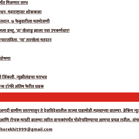
र्यंत मिळणार लाभ
धन, महाराष्ट्रावर शोककळा
मतदान, ७ फेब्रुवारीला मतमोजणी
 डच्चू, ‘हा’ खेळाडू झाला नवा उपकर्णधार!
चारसंहिता, ‘या’ तारखेला मतदान
ी घोषणा
ीही जिंकली, न्यूझीलंडचा पराभव
न्स ट्रॉफी अंतिम फेरीत धडक
गदी ग्रामीण स्तरापासून ते देशविदेशातील ताज्या घडामोडी,महत्त्वाच्या बातम्या, ब्रेकिंग 
ा आणि रोचक मराठी बातम्या त्वरित वाचकांपर्यंत पोहोचविण्याचा आमचा प्रयत्न राहील.-संप
्क- adhorekhit999@gmail.com