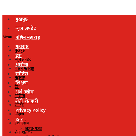
मुखपृष्ठ
न्यूज अपडेट
Menu
पश्चिम महाराष्ट्र
महाराष्ट्र
मुखपृष्ठ
देश
न्यूज अपडेट
आरोग्य
पश्चिम महाराष्ट्र
स्पोर्ट्स
महाराष्ट्र
शिक्षण
देश
अर्थ-उद्योग
आरोग्य
शेती-शेतकरी
स्पोर्ट्स
Privacy Policy
शिक्षण
इतर
अर्थ-उद्योग
अजब-गजब
शेती-शेतकरी