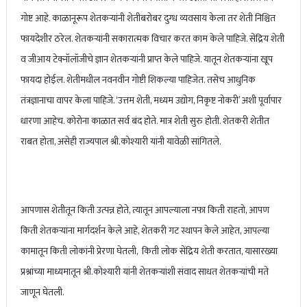
गोष्ट आहे. काळानूरूप शेतकऱ्यांनी शेतीबरोबर दुग्ध व्यवसाय केला तर शेती निश्चित
फायदेशीर ठरेल. शेतकऱ्यांनी सकारात्मक विचार करत काम केले पाहिजे. सेंद्रिय शेती
व जीआय टेक्नॉलॉजीचे ज्ञान शेतकऱ्यांनी प्राप्त केले पाहिजे. यातून शेतकऱ्यांना खूप
फायदा होईल. शेतीमधील नवनवीन गोष्टी शिकल्या पाहिजेत. तसेच आधुनिक
तंत्रज्ञानाचा वापर केला पाहिजे. ‘उत्तम शेती, मध्यम उद्योग, निकृष्ट नोकरी’ अशी पूर्वापार
धारणा आहेच. कोरोना काळात सर्व बंद होते. मात्र शेती सुरु होती. शेतकरी शेतीत
राबत होता, असेही राज्यपाल श्री.कोश्यारी यांनी यावेळी सांगितले.
आपणास शेतीतून किती उत्पन्न होते, त्यातून आपल्याला नफा किती राहतो, आपण
किती शेतकऱ्यांना मार्गदर्शन केले आहे, शेतकरी गट स्थापन केले आहेत, आपल्या
कामातून किती लोकांनी प्रेरणा घेतली, किती लोक सेंद्रिय शेती करतात, यासारख्या
प्रश्नांच्या माध्यमातून श्री.कोश्यारी यांनी शेतकऱ्यांशी संवाद साधत शेतकऱ्यांची मते
जाणून घेतली.