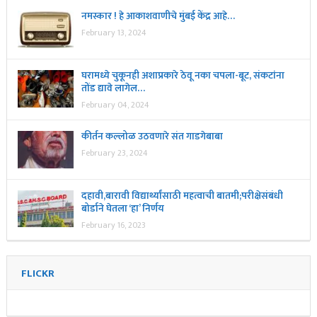
नमस्कार ! हे आकाशवाणीचे मुंबई केंद्र आहे…
February 13, 2024
घरामध्ये चुकूनही अशाप्रकारे ठेवू नका चपला-बूट, संकटांना
तोंड द्यावे लागेल…
February 04, 2024
कीर्तन कल्लोळ उठवणारे संत गाडगेबाबा
February 23, 2024
दहावी,बारावी विद्यार्थ्यांसाठी महत्वाची बातमी;परीक्षेसंबंधी
बोर्डाने घेतला ‘हा’ निर्णय
February 16, 2023
FLICKR