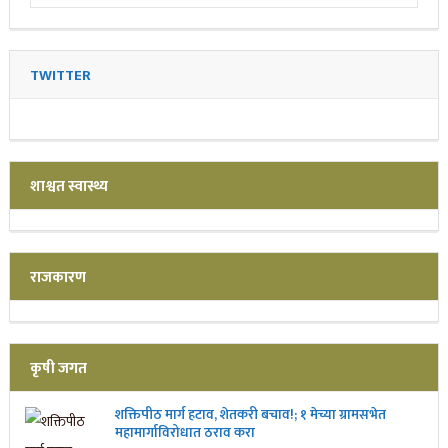
TWITTER
शाश्वत स्वास्थ्य
राजकारण
कृषी जगत
शक्तिपीठ मार्ग हटाव, शेतकरी बचाव!; १ मेच्या ग्रामसभेत
महामार्गाविरोधात ठराव करा