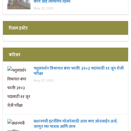
काय आहे त्यामागचे रहस्य
May 20, 2022
रिअल इस्टेट
करिअर
पशुसंवर्धन विभागात बंपर भरती! ३१०३ पदांसाठी ११ जून रोजी
परीक्षा
May 07, 2026
प्रधानमंत्री इंटर्नशिप योजनेसाठी असा करा ऑनलाईन अर्ज;
जाणून घ्या पात्रता आणि लाभ