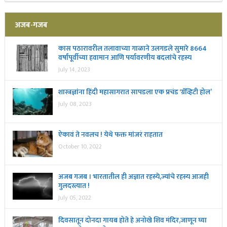
अजब-गजब
कास पठारावरील तलावाच्या गाळाने उलगडले सुमारे 8664
वर्षांपूर्वीच्या हवामान आणि पर्यावरणीय बदलांचे रहस्य
July 14, 2023
शास्त्रज्ञांना हिंदी महासागरात सापडला एक प्रचंड ‘ग्रॅव्हिटी होल’
July 08, 2023
ऐकावं ते नवलच ! येथे फक्त मांजरं राहतात
October 10, 2022
अजब गजब । भारतातील ही अज्ञात रहस्ये,ज्यांचे रहस्य आजही
गुलदस्त्यात !
July 05, 2022
दिवसातून दोनदा गायब होते हे अनोखे शिव मंदिर,जाणून घ्या