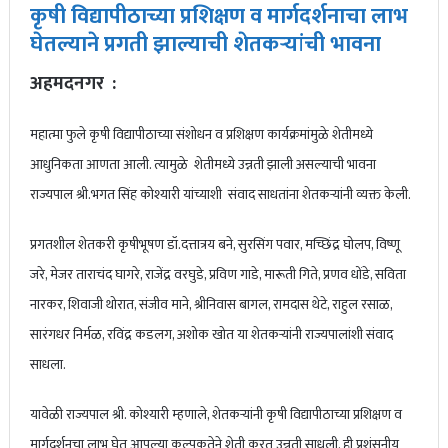
कृषी विद्यापीठाच्या प्रशिक्षण व मार्गदर्शनाचा लाभ
घेतल्याने प्रगती झाल्याची शेतकऱ्यांची भावना
अहमदनगर :
महात्मा फुले कृषी विद्यापीठाच्या संशोधन व प्रशिक्षण कार्यक्रमांमुळे शेतीमध्ये
आधुनिकता आणता आली. त्यामुळे शेतीमध्ये उन्नती झाली असल्याची भावना
राज्यपाल श्री.भगत सिंह कोश्यारी यांच्याशी संवाद साधतांना शेतकऱ्यांनी व्यक्त केली.
प्रगतशील शेतकरी कृषीभूषण डॉ.दत्तात्रय बने, सुरसिंग पवार, मच्छिंद्र घोलप, विष्णू
जरे, मेजर ताराचंद घागरे, राजेंद्र वरघुडे, प्रविण गाडे, मारूती गिते, प्रणव धोंडे, सविता
नारकर, शिवाजी थोरात, संजीव माने, श्रीनिवास बागल, रामदास थेटे, राहुल रसाळ,
सारंगधर निर्मळ, रविंद्र कडलग, अशोक खोत या शेतकऱ्यांनी राज्यपालांशी संवाद
साधला.
यावेळी राज्यपाल श्री. कोश्यारी म्हणाले, शेतकऱ्यांनी कृषी विद्यापीठाच्या प्रशिक्षण व
मार्गदर्शनचा लाभ घेत आपल्या कल्पकतेने शेती करत उन्नती साधली. ही प्रशंसनीय