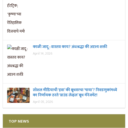
काळी जादू : वास्तव काय? अंधश्रद्धा की अदृश्य शक्ती
April 14, 2026
सोशल मीडियाची ‘हवा’ की बूथवरचा ‘पाया’? निवडणुकांमध्ये
का निर्णायक ठरते ‘ग्राउंड लेव्हल’ बूथ मॅनेजमेंट!
April 05, 2026
TOP NEWS