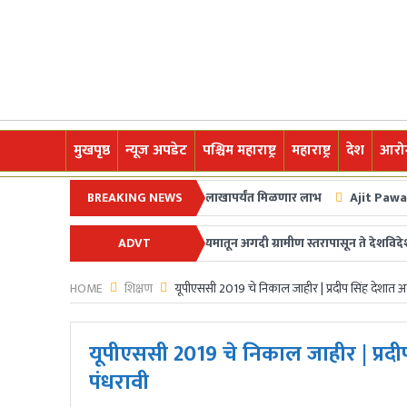
मुखपृष्ठ
न्यूज अपडेट
पश्चिम महाराष्ट्र
महाराष्ट्र
देश
आरोग
ून शेतकरी कर्जमाफीची घोषणा; २ लाखापर्यंत मिळणार लाभ
BREAKING NEWS
Ajit Pawar Plane Cras
चे स्वागत आहे.अधोरेखित च्या माध्यमातून अगदी ग्रामीण स्तरापासून ते देशविदेशातील ता
ADVT
HOME
शिक्षण
यूपीएससी 2019 चे निकाल जाहीर | प्रदीप सिंह देशात अव्व
यूपीएससी 2019 चे निकाल जाहीर | प्रदीप 
पंधरावी