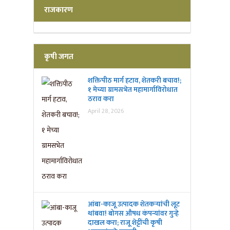
राजकारण
कृषी जगत
शक्तिपीठ मार्ग हटाव, शेतकरी बचाव!;
१ मेच्या ग्रामसभेत महामार्गाविरोधात
ठराव करा
April 28, 2026
आंबा-काजू उत्पादक शेतकऱ्यांची लूट
थांबवा! बोगस औषध कंपन्यांवर गुन्हे
दाखल करा; राजू शेट्टींची कृषी