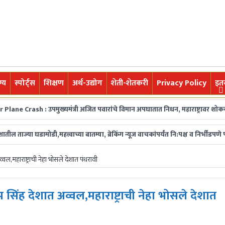
्य
स्पोर्ट्स
शिक्षण
अर्थ-उद्योग
शेती-शेतकरी
Privacy Policy
इत
h : उपमुख्यमंत्री अजित पवारांचे विमान अपघातात निधन, महाराष्ट्रावर शोककळा
ज
ज्या घडामोडी,महत्त्वाच्या बातम्या, ब्रेकिंग न्यूज वाचकांपर्यंत नि:पक्ष व निर्भीडप
ल,महाराष्ट्राची नेहा भोसले देशात पंधरावी
सिंह देशात अव्वल,महाराष्ट्राची नेहा भोसले देशात