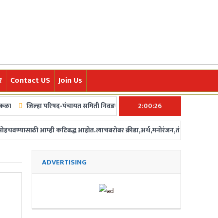
र
Contact US
Join Us
िल्हा परिषद-पंचायत समिती निवडणुकांचं बिगूल अखेर वाजलं! ५ फेब्रुवारीला मतदान, ७ फ
2:00:27
णे पोहचवण्यासाठी आम्ही कटिबद्ध आहोत.त्याचबरोबर क्रीडा,अर्थ,मनोरंजन,तंत्र-विज्ञान
ADVERTISING