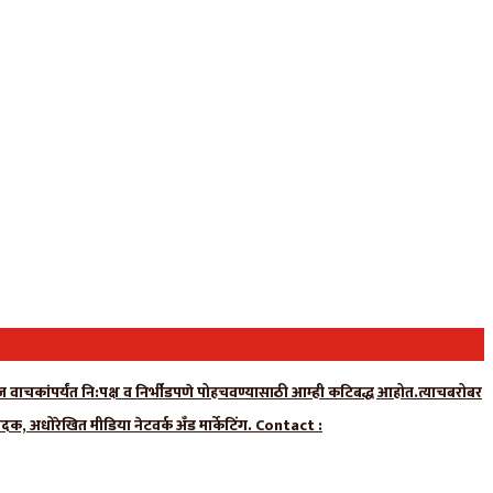
न्यूज वाचकांपर्यंत नि:पक्ष व निर्भीडपणे पोहचवण्यासाठी आम्ही कटिबद्ध आहोत.त्याचबरोबर
ादक, अधोरेखित मीडिया नेटवर्क अँड मार्केटिंग. Contact :