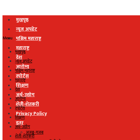
मुखपृष्ठ
न्यूज अपडेट
Menu
पश्चिम महाराष्ट्र
महाराष्ट्र
मुखपृष्ठ
देश
न्यूज अपडेट
आरोग्य
पश्चिम महाराष्ट्र
स्पोर्ट्स
महाराष्ट्र
शिक्षण
देश
अर्थ-उद्योग
आरोग्य
शेती-शेतकरी
स्पोर्ट्स
Privacy Policy
शिक्षण
इतर
अर्थ-उद्योग
अजब-गजब
शेती-शेतकरी