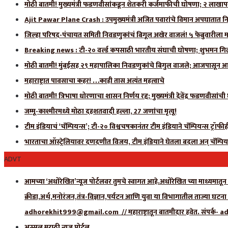
मोठी बातमी! मुख्यमंत्री फडणवीसांकडून शेतकरी कर्जमाफीची घोषणा; २ लाखाप
Ajit Pawar Plane Crash : उपमुख्यमंत्री अजित पवारांचे विमान अपघातात नि
जिल्हा परिषद-पंचायत समिती निवडणुकांचं बिगूल अखेर वाजलं! ५ फेब्रुवारीला 
Breaking news : टी-२० वर्ल्ड कपसाठी भारतीय संघाची घोषणा; शुभमन गिलला
मोठी बातमी! मुंबईसह २९ महापालिका निवडणुकांचे बिगुल वाजले; आजपासून आ
महाराष्ट्रात पावसाचा कहर! …काही तास अत्यंत महत्वाचे
मोठी बातमी! त्रिभाषा धोरणाचा शासन निर्णय रद्द; मुख्यमंत्री देवेंद्र फडणवीसांच
जम्मू-काश्मीरमध्ये मोठा दहशतवादी हल्ला, 27 जणांचा मृत्यू!
टीम इंडियाचं ‘चॅम्पियन्स’; टी-२० विश्वचषकानंतर टीम इंडियाने चॅम्पियन्स ट्रॉफ
भारताचा ऑस्ट्रेलियावर दणदणीत विजय, टीम इंडियाने घेतला बदला अन् चॅम्पिय
ADVT
आमच्या ‘अधोरेखित’न्यूज पोर्टलवर तुमचे स्वागत आहे.अधोरेखित च्या माध्यमातून अ
क्रीडा,अर्थ,मनोरंजन,तंत्र-विज्ञान,पर्यटन आणि युवा या विभागातील ताज्या घटन
adhorekhit999@gmail.com // महाराष्ट्रातून बातमीदार हवेत. संपर
अस्सल मराठी न्यूज पोर्टल