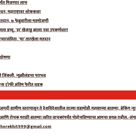
र्यंत मिळणार लाभ
धन, महाराष्ट्रावर शोककळा
मतदान, ७ फेब्रुवारीला मतमोजणी
 डच्चू, ‘हा’ खेळाडू झाला नवा उपकर्णधार!
चारसंहिता, ‘या’ तारखेला मतदान
ी घोषणा
ीही जिंकली, न्यूझीलंडचा पराभव
न्स ट्रॉफी अंतिम फेरीत धडक
गदी ग्रामीण स्तरापासून ते देशविदेशातील ताज्या घडामोडी,महत्त्वाच्या बातम्या, ब्रेकिंग 
ा आणि रोचक मराठी बातम्या त्वरित वाचकांपर्यंत पोहोचविण्याचा आमचा प्रयत्न राहील.-संप
्क- adhorekhit999@gmail.com