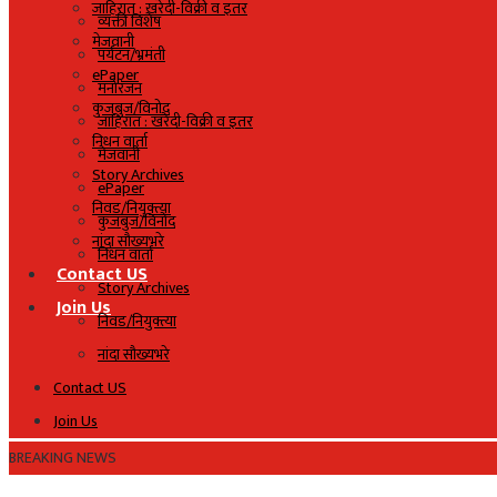
जाहिरात : खरेदी-विक्री व इतर
व्यक्ती विशेष
मेजवानी
पर्यटन/भ्रमंती
ePaper
मनोरंजन
कुजबुज/विनोद
जाहिरात : खरेदी-विक्री व इतर
निधन वार्ता
मेजवानी
Story Archives
ePaper
निवड/नियुक्त्या
कुजबुज/विनोद
नांदा सौख्यभरे
निधन वार्ता
Contact US
Story Archives
Join Us
निवड/नियुक्त्या
नांदा सौख्यभरे
Contact US
Join Us
BREAKING NEWS