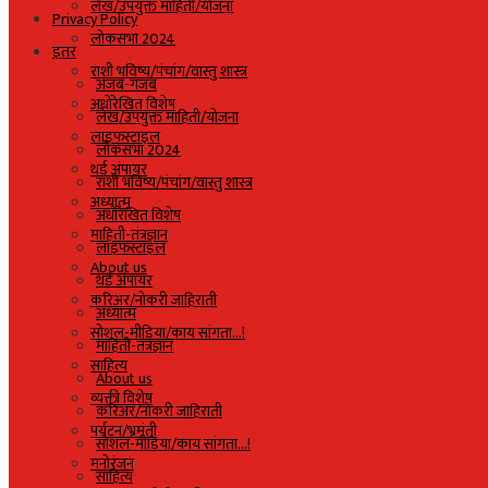
लेख/उपयुक्त माहिती/योजना
Privacy Policy
लोकसभा 2024
इतर
राशी भविष्य/पंचांग/वास्तु शास्त्र
अजब-गजब
अधोरेखित विशेष
लेख/उपयुक्त माहिती/योजना
लाइफस्टाइल
लोकसभा 2024
थर्ड अंपायर
राशी भविष्य/पंचांग/वास्तु शास्त्र
अध्यात्म
अधोरेखित विशेष
माहिती-तंत्रज्ञान
लाइफस्टाइल
About us
थर्ड अंपायर
करिअर/नोकरी जाहिराती
अध्यात्म
सोशल-मीडिया/काय सांगता…!
माहिती-तंत्रज्ञान
साहित्य
About us
व्यक्ती विशेष
करिअर/नोकरी जाहिराती
पर्यटन/भ्रमंती
सोशल-मीडिया/काय सांगता…!
मनोरंजन
साहित्य