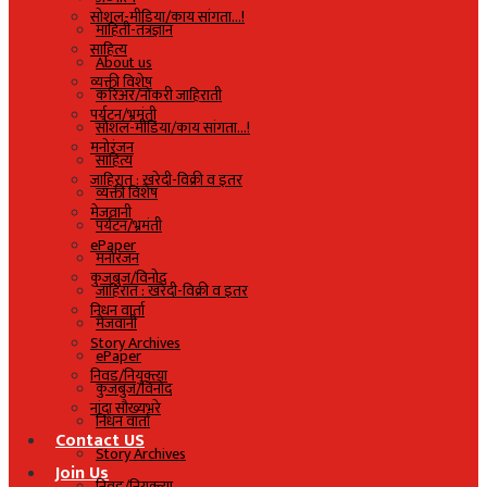
सोशल-मीडिया/काय सांगता…!
माहिती-तंत्रज्ञान
साहित्य
About us
व्यक्ती विशेष
करिअर/नोकरी जाहिराती
पर्यटन/भ्रमंती
सोशल-मीडिया/काय सांगता…!
मनोरंजन
साहित्य
जाहिरात : खरेदी-विक्री व इतर
व्यक्ती विशेष
मेजवानी
पर्यटन/भ्रमंती
ePaper
मनोरंजन
कुजबुज/विनोद
जाहिरात : खरेदी-विक्री व इतर
निधन वार्ता
मेजवानी
Story Archives
ePaper
निवड/नियुक्त्या
कुजबुज/विनोद
नांदा सौख्यभरे
निधन वार्ता
Contact US
Story Archives
Join Us
निवड/नियुक्त्या