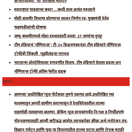
आचारसंहिता, ‘या’ तारखेला मतदान
महाराष्ट्रात पावसाचा कहर! …काही तास अत्यंत महत्वाचे
मोठी बातमी! त्रिभाषा धोरणाचा शासन निर्णय रद्द; मुख्यमंत्री देवेंद्र
फडणवीसांची घोषणा
जम्मू-काश्मीरमध्ये मोठा दहशतवादी हल्ला, 27 जणांचा मृत्यू!
टीम इंडियाचं ‘चॅम्पियन्स’; टी-२० विश्वचषकानंतर टीम इंडियाने चॅम्पियन्स
ट्रॉफीही जिंकली, न्यूझीलंडचा पराभव
भारताचा ऑस्ट्रेलियावर दणदणीत विजय, टीम इंडियाने घेतला बदला अन्
चॅम्पियन्स ट्रॉफी अंतिम फेरीत धडक
ADVT
आमच्या ‘अधोरेखित’न्यूज पोर्टलवर तुमचे स्वागत आहे.अधोरेखित च्या
माध्यमातून अगदी ग्रामीण स्तरापासून ते देशविदेशातील ताज्या
घडामोडी,महत्त्वाच्या बातम्या, ब्रेकिंग न्यूज वाचकांपर्यंत नि:पक्ष व निर्भीडपणे
पोहचवण्यासाठी आम्ही कटिबद्ध आहोत.त्याचबरोबर क्रीडा,अर्थ,मनोरंजन,तंत्र-
विज्ञान,पर्यटन आणि युवा या विभागातील ताज्या घटना आणि रोचक मराठी