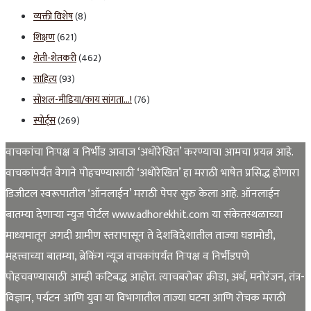
व्यक्ती विशेष
(8)
शिक्षण
(621)
शेती-शेतकरी
(462)
साहित्य
(93)
सोशल-मीडिया/काय सांगता…!
(76)
स्पोर्ट्स
(269)
वाचकांचा निःपक्ष व निर्भीड आवाज ‘अधोरेखित’ करण्याचा आमचा प्रयत्न आहे.
वाचकांपर्यंत वेगाने पोहचण्यासाठी ‘अधोरेखित’ हा मराठी भाषेत प्रसिद्ध होणारा
डिजीटल स्वरूपातील ‘ऑनलाईन’ मराठी पेपर सुरु केला आहे. ऑनलाईन
बातम्या देणाऱ्या न्युज पोर्टल www.adhorekhit.com या संकेतस्थळाच्या
माध्यमातून अगदी ग्रामीण स्तरापासून ते देशविदेशातील ताज्या घडामोडी,
महत्त्वाच्या बातम्या, ब्रेकिंग न्यूज वाचकांपर्यंत निःपक्ष व निर्भीडपणे
पोहचवण्यासाठी आम्ही कटिबद्ध आहोत. त्याचबरोबर क्रीडा, अर्थ, मनोरंजन, तंत्र-
विज्ञान, पर्यटन आणि युवा या विभागातील ताज्या घटना आणि रोचक मराठी