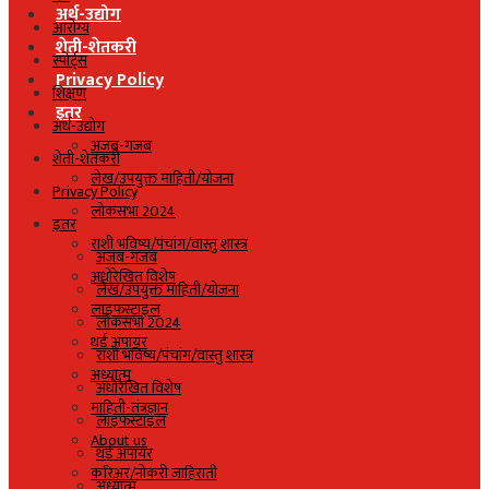
अर्थ-उद्योग
आरोग्य
शेती-शेतकरी
स्पोर्ट्स
Privacy Policy
शिक्षण
इतर
अर्थ-उद्योग
अजब-गजब
शेती-शेतकरी
लेख/उपयुक्त माहिती/योजना
Privacy Policy
लोकसभा 2024
इतर
राशी भविष्य/पंचांग/वास्तु शास्त्र
अजब-गजब
अधोरेखित विशेष
लेख/उपयुक्त माहिती/योजना
लाइफस्टाइल
लोकसभा 2024
थर्ड अंपायर
राशी भविष्य/पंचांग/वास्तु शास्त्र
अध्यात्म
अधोरेखित विशेष
माहिती-तंत्रज्ञान
लाइफस्टाइल
About us
थर्ड अंपायर
करिअर/नोकरी जाहिराती
अध्यात्म