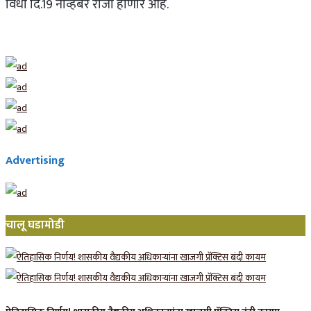
विधी दि.19 नोव्हेंबर रोजी होणार आहे.
Advertising
चालू घडामोडी