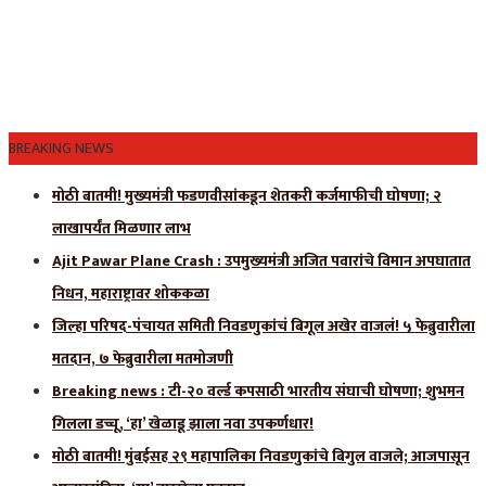
BREAKING NEWS
मोठी बातमी! मुख्यमंत्री फडणवीसांकडून शेतकरी कर्जमाफीची घोषणा; २
लाखापर्यंत मिळणार लाभ
Ajit Pawar Plane Crash : उपमुख्यमंत्री अजित पवारांचे विमान अपघातात
निधन, महाराष्ट्रावर शोककळा
जिल्हा परिषद-पंचायत समिती निवडणुकांचं बिगूल अखेर वाजलं! ५ फेब्रुवारीला
मतदान, ७ फेब्रुवारीला मतमोजणी
Breaking news : टी-२० वर्ल्ड कपसाठी भारतीय संघाची घोषणा; शुभमन
गिलला डच्चू, ‘हा’ खेळाडू झाला नवा उपकर्णधार!
मोठी बातमी! मुंबईसह २९ महापालिका निवडणुकांचे बिगुल वाजले; आजपासून