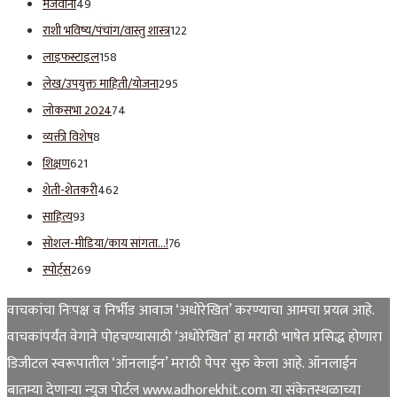
मेजवानी
49
राशी भविष्य/पंचांग/वास्तु शास्त्र
122
लाइफस्टाइल
158
लेख/उपयुक्त माहिती/योजना
295
लोकसभा 2024
74
व्यक्ती विशेष
8
शिक्षण
621
शेती-शेतकरी
462
साहित्य
93
सोशल-मीडिया/काय सांगता…!
76
स्पोर्ट्स
269
वाचकांचा निःपक्ष व निर्भीड आवाज ‘अधोरेखित’ करण्याचा आमचा प्रयत्न आहे.
वाचकांपर्यंत वेगाने पोहचण्यासाठी ‘अधोरेखित’ हा मराठी भाषेत प्रसिद्ध होणारा
डिजीटल स्वरूपातील ‘ऑनलाईन’ मराठी पेपर सुरु केला आहे. ऑनलाईन
बातम्या देणाऱ्या न्युज पोर्टल www.adhorekhit.com या संकेतस्थळाच्या