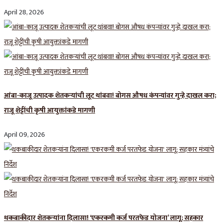
April 28, 2026
आंबा-काजू उत्पादक शेतकऱ्यांची लूट थांबवा! बोगस औषध कंपन्यांवर गुन्हे दाखल करा;
राजू शेट्टींची कृषी आयुक्तांकडे मागणी
April 09, 2026
थकबाकीदार शेतकऱ्यांना दिलासा! ‘एकरकमी कर्ज परतफेड योजना’ लागू; सहकार