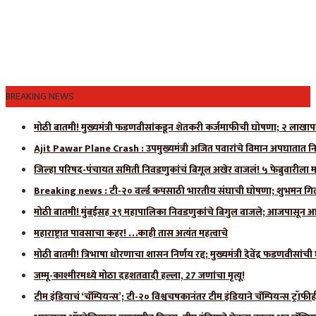
BREAKING NEWS
मोठी बातमी! मुख्यमंत्री फडणवीसांकडून शेतकरी कर्जमाफीची घोषणा; २ लाखाप
Ajit Pawar Plane Crash : उपमुख्यमंत्री अजित पवारांचे विमान अपघातात नि
जिल्हा परिषद-पंचायत समिती निवडणुकांचं बिगूल अखेर वाजलं! ५ फेब्रुवारीला 
Breaking news : टी-२० वर्ल्ड कपसाठी भारतीय संघाची घोषणा; शुभमन गिलला
मोठी बातमी! मुंबईसह २९ महापालिका निवडणुकांचे बिगुल वाजले; आजपासून आ
महाराष्ट्रात पावसाचा कहर! …काही तास अत्यंत महत्वाचे
मोठी बातमी! त्रिभाषा धोरणाचा शासन निर्णय रद्द; मुख्यमंत्री देवेंद्र फडणवीसांच
जम्मू-काश्मीरमध्ये मोठा दहशतवादी हल्ला, 27 जणांचा मृत्यू!
टीम इंडियाचं ‘चॅम्पियन्स’; टी-२० विश्वचषकानंतर टीम इंडियाने चॅम्पियन्स ट्रॉफ