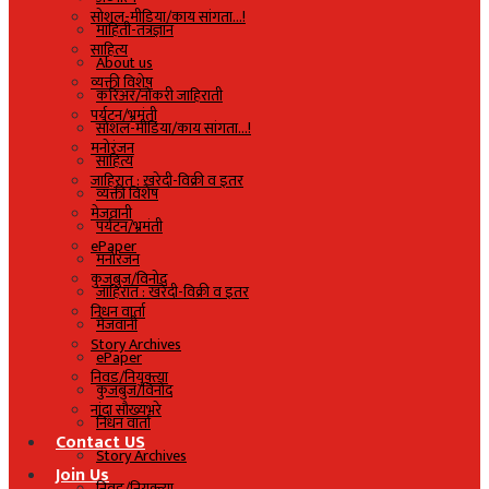
सोशल-मीडिया/काय सांगता…!
माहिती-तंत्रज्ञान
साहित्य
About us
व्यक्ती विशेष
करिअर/नोकरी जाहिराती
पर्यटन/भ्रमंती
सोशल-मीडिया/काय सांगता…!
मनोरंजन
साहित्य
जाहिरात : खरेदी-विक्री व इतर
व्यक्ती विशेष
मेजवानी
पर्यटन/भ्रमंती
ePaper
मनोरंजन
कुजबुज/विनोद
जाहिरात : खरेदी-विक्री व इतर
निधन वार्ता
मेजवानी
Story Archives
ePaper
निवड/नियुक्त्या
कुजबुज/विनोद
नांदा सौख्यभरे
निधन वार्ता
Contact US
Story Archives
Join Us
निवड/नियुक्त्या