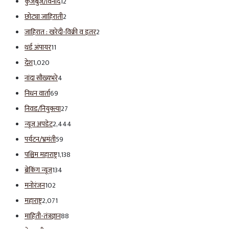
कुजबुज/विनोद
12
छोट्या जाहिराती
2
जाहिरात : खरेदी-विक्री व इतर
2
थर्ड अंपायर
11
देश
1,020
नांदा सौख्यभरे
4
निधन वार्ता
69
निवड/नियुक्त्या
27
न्यूज अपडेट
2,444
पर्यटन/भ्रमंती
59
पश्चिम महाराष्ट्र
1,138
ब्रेकिंग न्यूज
134
मनोरंजन
102
महाराष्ट्र
2,071
माहिती-तंत्रज्ञान
88