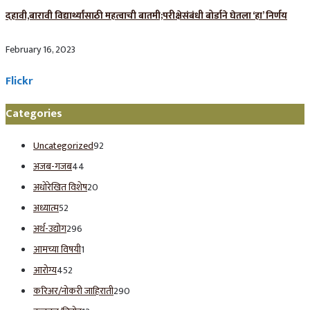
दहावी,बारावी विद्यार्थ्यांसाठी महत्वाची बातमी;परीक्षेसंबंधी बोर्डाने घेतला ‘हा’ निर्णय
February 16, 2023
Flickr
Categories
Uncategorized
92
अजब-गजब
44
अधोरेखित विशेष
20
अध्यात्म
52
अर्थ-उद्योग
296
आमच्या विषयी
1
आरोग्य
452
करिअर/नोकरी जाहिराती
290