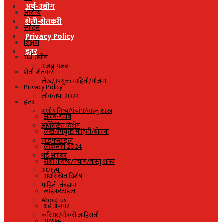
अर्थ-उद्योग
आरोग्य
शेती-शेतकरी
स्पोर्ट्स
Privacy Policy
शिक्षण
इतर
अर्थ-उद्योग
अजब-गजब
शेती-शेतकरी
लेख/उपयुक्त माहिती/योजना
Privacy Policy
लोकसभा 2024
इतर
राशी भविष्य/पंचांग/वास्तु शास्त्र
अजब-गजब
अधोरेखित विशेष
लेख/उपयुक्त माहिती/योजना
लाइफस्टाइल
लोकसभा 2024
थर्ड अंपायर
राशी भविष्य/पंचांग/वास्तु शास्त्र
अध्यात्म
अधोरेखित विशेष
माहिती-तंत्रज्ञान
लाइफस्टाइल
About us
थर्ड अंपायर
करिअर/नोकरी जाहिराती
अध्यात्म