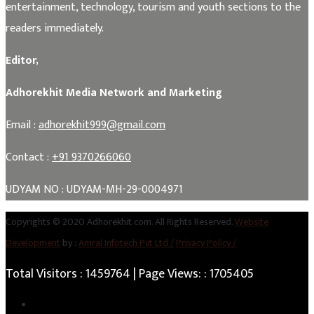
entertainment, technology, tourism and youth sections to the
readers immediately.
Editor,
Adhorekhit Media Network and Marketing
Email :
adhorekhit999@gmail.com
Contact :
+91 9370266060
UDYAM NO : UDYAM-MH-29-0004971
Copyrights © 2020 Adhorekhit.com. All Rights Reserved.
Website
Development
by :
Amral Infotech Pvt Ltd /
Privacy Policy /
Total Visitors :
1459764
| Page Views: :
1705405