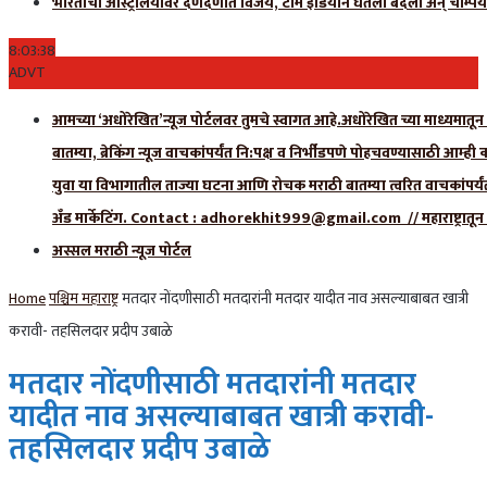
भारताचा ऑस्ट्रेलियावर दणदणीत विजय, टीम इंडियाने घेतला बदला अन् चॅम्पिय
8:03:39
ADVT
आमच्या ‘अधोरेखित’न्यूज पोर्टलवर तुमचे स्वागत आहे.अधोरेखित च्या माध्यमातून अ
बातम्या, ब्रेकिंग न्यूज वाचकांपर्यंत नि:पक्ष व निर्भीडपणे पोहचवण्यासाठी आम्ह
युवा या विभागातील ताज्या घटना आणि रोचक मराठी बातम्या त्वरित वाचकांपर्यं
अँड मार्केटिंग. Contact : adhorekhit999@gmail.com // महाराष्ट्रा
अस्सल मराठी न्यूज पोर्टल
Home
पश्चिम महाराष्ट्र
मतदार नोंदणीसाठी मतदारांनी मतदार यादीत नाव असल्याबाबत खात्री
करावी- तहसिलदार प्रदीप उबाळे
मतदार नोंदणीसाठी मतदारांनी मतदार
यादीत नाव असल्याबाबत खात्री करावी-
तहसिलदार प्रदीप उबाळे