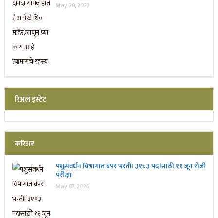
May 20, 2022
रिअल इस्टेट
करिअर
पशुसंवर्धन विभागात बंपर भरती! ३१०३ पदांसाठी ११ जून रोजी
परीक्षा
May 07, 2026