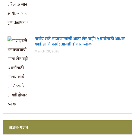
पाणंद रस्ते अडवणाऱ्यांची आता खैर नाही! ५ वर्षांसाठी आधार
कार्ड आणि फार्मर आयडी होणार ब्लॉक
March 28, 2026
अजब-गजब