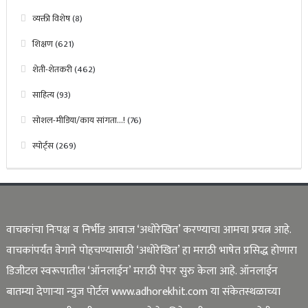
व्यक्ती विशेष
(8)
शिक्षण
(621)
शेती-शेतकरी
(462)
साहित्य
(93)
सोशल-मीडिया/काय सांगता…!
(76)
स्पोर्ट्स
(269)
वाचकांचा निःपक्ष व निर्भीड आवाज ‘अधोरेखित’ करण्याचा आमचा प्रयत्न आहे.
वाचकांपर्यंत वेगाने पोहचण्यासाठी ‘अधोरेखित’ हा मराठी भाषेत प्रसिद्ध होणारा
डिजीटल स्वरूपातील ‘ऑनलाईन’ मराठी पेपर सुरु केला आहे. ऑनलाईन
बातम्या देणाऱ्या न्युज पोर्टल www.adhorekhit.com या संकेतस्थळाच्या