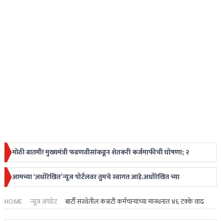
मोठी बातमी! मुख्यमंत्री फडणवीसांकडून शेतकरी कर्जमाफीची घोषणा; २
लाखापर्यंत मिळणार लाभ
आमच्या ‘अधोरेखित’न्यूज पोर्टलवर तुमचे स्वागत आहे.अधोरेखित च्या
Ajit Pawar Plane Crash : उपमुख्यमंत्री अजित पवारांचे विमान अपघातात
माध्यमातून अगदी ग्रामीण स्तरापासून ते देशविदेशातील ताज्या
HOME
न्यूज अपडेट
बार्टी संस्थेतील कंत्राटी कर्मचाऱ्यांच्या मानधनात ४६ टक्के वाढ
निधन, महाराष्ट्रावर शोककळा
घडामोडी,महत्त्वाच्या बातम्या, ब्रेकिंग न्यूज वाचकांपर्यंत नि:पक्ष व निर्भीडपणे