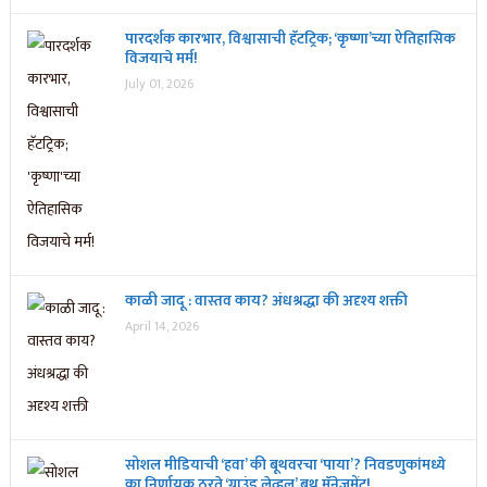
पारदर्शक कारभार, विश्वासाची हॅटट्रिक; ‘कृष्णा’च्या ऐतिहासिक
विजयाचे मर्म!
July 01, 2026
काळी जादू : वास्तव काय? अंधश्रद्धा की अदृश्य शक्ती
April 14, 2026
सोशल मीडियाची ‘हवा’ की बूथवरचा ‘पाया’? निवडणुकांमध्ये
का निर्णायक ठरते ‘ग्राउंड लेव्हल’ बूथ मॅनेजमेंट!