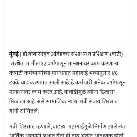
भारताचा ऑस्ट्रेलियावर दणदणीत विजय, टीम इंडियाने घेतला बदला अन्
चॅम्पियन्स ट्रॉफी अंतिम फेरीत धडक
मुंबई |
डॉ.बाबासाहेब आंबेडकर संशोधन व प्रशिक्षण (बार्टी)
संस्थेत मागील १२ वर्षांपासून मानधनावर काम करणाऱ्या
कंत्राटी कर्मचाऱ्यांच्या मानधनात महागाई भत्त्यानुसार ४६
टक्के वाढ करण्यात आली आहे. हे कर्मचारी अनेक वर्षापासून
मानधनावर काम करत आहे. यावाढीमुळे त्यांना दिलासा
मिळाला आहे. असे सामाजिक न्याय मंत्री संजय शिरसाट
यांनी सांगितले.
मंत्री शिरसाट म्हणाले, वाढत्या महागाईमुळे निर्माण झालेल्या
आर्थिक अडचणी लक्षात घेता ही वाढ अत्यंत आवश्यक होती.