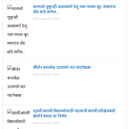
घरामध्ये चुकूनही अशाप्रकारे ठेवू नका चपला-बूट, संकटांना
तोंड द्यावे लागेल…
February 04, 2024
कीर्तन कल्लोळ उठवणारे संत गाडगेबाबा
February 23, 2024
दहावी,बारावी विद्यार्थ्यांसाठी महत्वाची बातमी;परीक्षेसंबंधी
बोर्डाने घेतला ‘हा’ निर्णय
February 16, 2023