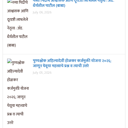
नव्या पिढीचे आश्वासक आणि दूरदृष्टी लाभलेले नेतृत्व : ॲड.
धैर्यशील पाटील (बाबा)
July 06, 2026
पुण्यश्लोक अहिल्यादेवी होळकर कर्जमुक्ती योजना २०२६;
जाणून घेवूया महत्त्वाचे प्रश्न व त्याची उत्तरे
July 05, 2026