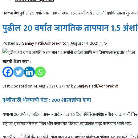
Home
देश
पुढील 20 वर्षात जागतिक तापमान 1.5 अंशांनी वाढेल आणि महाविनाशाला सुरुवा
पुढील 20 वर्षात जागतिक तापमान 1.5 अंश
Posted By:
Sanjay Patil/Adhorekhit
on:
August 14, 2021
In:
देश
बातमी शेअर करा :
Last Updated on 14 Aug 2021 6:37 PM by
Sanjay Patil/Adhorekhit
पृथ्वीसाठी धोक्याची घंटा : 200 शास्त्रज्ञांचा दावा
येणाऱ्या 20 वर्षात जागतिक तापमानवाढीचा दर 1.5 डिग्री सेल्सिअसपेक्षा अधिक वाढण्याची चि
राष्ट्राच्या इंटरगव्हर्नमेन्टल पॅनेल ऑन क्लायमेट चेंजच्या अहवालात नमुद करण्यात आले आहे.
या वर्षी 9 जुलै रोजी कॅनडात पहिल्यांदा पारा 49.6 अंशांवर पोहोचला. भीषण उकाड्यामुळे लोक ह