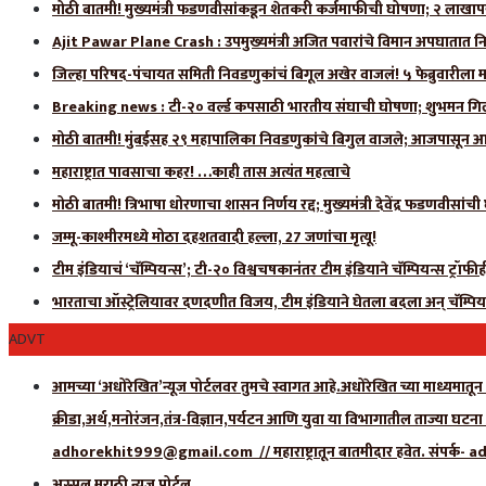
मोठी बातमी! मुख्यमंत्री फडणवीसांकडून शेतकरी कर्जमाफीची घोषणा; २ लाखाप
Ajit Pawar Plane Crash : उपमुख्यमंत्री अजित पवारांचे विमान अपघातात नि
जिल्हा परिषद-पंचायत समिती निवडणुकांचं बिगूल अखेर वाजलं! ५ फेब्रुवारीला 
Breaking news : टी-२० वर्ल्ड कपसाठी भारतीय संघाची घोषणा; शुभमन गिलला
मोठी बातमी! मुंबईसह २९ महापालिका निवडणुकांचे बिगुल वाजले; आजपासून आ
महाराष्ट्रात पावसाचा कहर! …काही तास अत्यंत महत्वाचे
मोठी बातमी! त्रिभाषा धोरणाचा शासन निर्णय रद्द; मुख्यमंत्री देवेंद्र फडणवीसांच
जम्मू-काश्मीरमध्ये मोठा दहशतवादी हल्ला, 27 जणांचा मृत्यू!
टीम इंडियाचं ‘चॅम्पियन्स’; टी-२० विश्वचषकानंतर टीम इंडियाने चॅम्पियन्स ट्रॉफ
भारताचा ऑस्ट्रेलियावर दणदणीत विजय, टीम इंडियाने घेतला बदला अन् चॅम्पिय
ADVT
आमच्या ‘अधोरेखित’न्यूज पोर्टलवर तुमचे स्वागत आहे.अधोरेखित च्या माध्यमातून अ
क्रीडा,अर्थ,मनोरंजन,तंत्र-विज्ञान,पर्यटन आणि युवा या विभागातील ताज्या घटन
adhorekhit999@gmail.com // महाराष्ट्रातून बातमीदार हवेत. संपर
अस्सल मराठी न्यूज पोर्टल