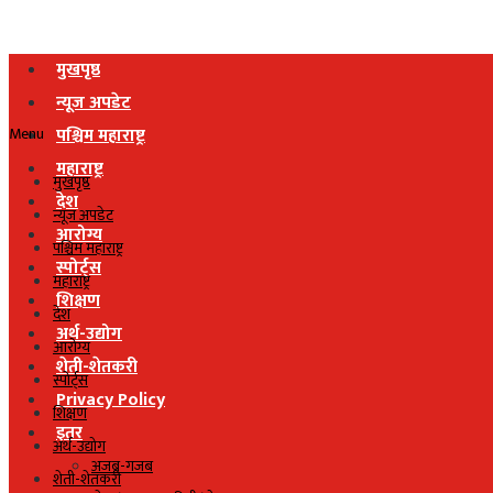
मुखपृष्ठ
न्यूज अपडेट
Menu
पश्चिम महाराष्ट्र
महाराष्ट्र
मुखपृष्ठ
देश
न्यूज अपडेट
आरोग्य
पश्चिम महाराष्ट्र
स्पोर्ट्स
महाराष्ट्र
शिक्षण
देश
अर्थ-उद्योग
आरोग्य
शेती-शेतकरी
स्पोर्ट्स
Privacy Policy
शिक्षण
इतर
अर्थ-उद्योग
अजब-गजब
शेती-शेतकरी