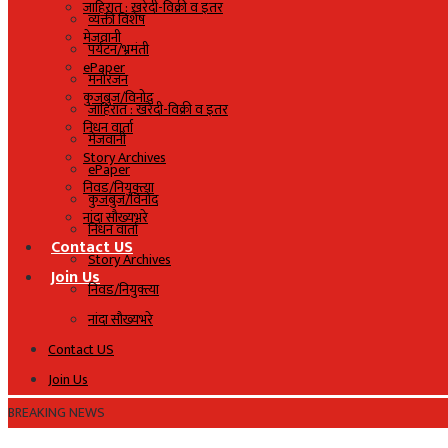
जाहिरात : खरेदी-विक्री व इतर
व्यक्ती विशेष
मेजवानी
पर्यटन/भ्रमंती
ePaper
मनोरंजन
कुजबुज/विनोद
जाहिरात : खरेदी-विक्री व इतर
निधन वार्ता
मेजवानी
Story Archives
ePaper
निवड/नियुक्त्या
कुजबुज/विनोद
नांदा सौख्यभरे
निधन वार्ता
Contact US
Story Archives
Join Us
निवड/नियुक्त्या
नांदा सौख्यभरे
Contact US
Join Us
BREAKING NEWS