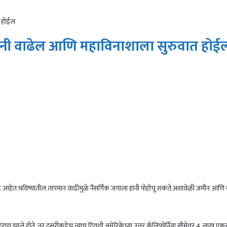
त होईल
ांनी वाढेल आणि महाविनाशाला सुरुवात होई
न्ह आहेत.भविष्यातील तापमान वाढीमुळे नैसर्गिक जगाला हानी पोहोचू शकते.अशावेळी जमीन आणि सम
ैराण झाले होते. तर दुसरीकडेच त्याच दिवशी अमेरिकेच्या उत्तर कॅलिफोर्निया सीमेवर 4 लाख एकरप