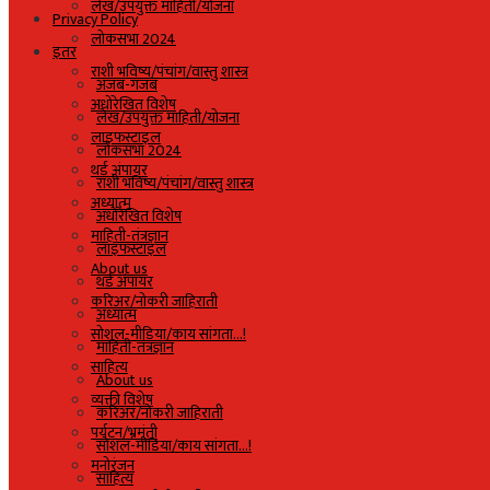
लेख/उपयुक्त माहिती/योजना
Privacy Policy
लोकसभा 2024
इतर
राशी भविष्य/पंचांग/वास्तु शास्त्र
अजब-गजब
अधोरेखित विशेष
लेख/उपयुक्त माहिती/योजना
लाइफस्टाइल
लोकसभा 2024
थर्ड अंपायर
राशी भविष्य/पंचांग/वास्तु शास्त्र
अध्यात्म
अधोरेखित विशेष
माहिती-तंत्रज्ञान
लाइफस्टाइल
About us
थर्ड अंपायर
करिअर/नोकरी जाहिराती
अध्यात्म
सोशल-मीडिया/काय सांगता…!
माहिती-तंत्रज्ञान
साहित्य
About us
व्यक्ती विशेष
करिअर/नोकरी जाहिराती
पर्यटन/भ्रमंती
सोशल-मीडिया/काय सांगता…!
मनोरंजन
साहित्य