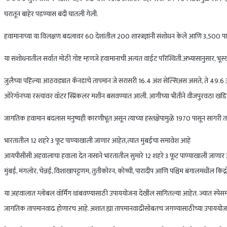
घरातून बाहेर पडण्यास बंदी घातली गेली.
हवामानाच्या या विलक्षण बदलावर 60 देशांतील 200 शास्त्रज्ञांनी संशोधन केले आणि 3,500 पानां
या संशोधनातील सर्वात मोठी गोष्ट म्हणजे हवामानाची अत्यंत वाईट परिस्थिती.अभ्यासानुसार, भूस
जुलैच्या पहिल्या आठवड्यात कॅनडाचे तापमान जे सरासरी 16.4 अंश सेल्सिअस असते, ते 49.6 अंश स
ओरेगॉनच्या रस्त्यांवर वॉटर स्प्रिंकलर मशीन बसवण्यात आली. आगीच्या भीतीने वीजपुरवठा खं
जागतिक हवामान बदलास मनुष्यही कारणीभूत असून त्याच्या हस्तक्षेपामुळे 1970 पासून सागरी
भारतातील 12 शहरे 3 फूट पाण्याखाली जाणार आहेत,त्यात मुंबईचा समावेश आहे
आयपीसीसी अहवालाचा हवाला देत नासाने भारतातील सुमारे 12 शहरे 3 फूट पाण्याखाली जाणार असल
मुंबई, मंगलोर, चेन्नई, विशाखापट्टणम, तुतीकोरन, कोच्ची, पारादीप आणि पश्चिम बंगालमधील किद्रोप
या अहवालात ग्लोबल वॉर्मिंग थांबवण्यासाठी उपाययोजना देखील सांगितल्या आहेत. ज्यात स्पेसमध
जागतिक तापमानवाढ होणारच आहे. अशात ह्या तापमानवाढीसोबतच जगण्यासाठीच्या उपाययोज