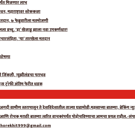
र्यंत मिळणार लाभ
धन, महाराष्ट्रावर शोककळा
मतदान, ७ फेब्रुवारीला मतमोजणी
 डच्चू, ‘हा’ खेळाडू झाला नवा उपकर्णधार!
चारसंहिता, ‘या’ तारखेला मतदान
ी घोषणा
ीही जिंकली, न्यूझीलंडचा पराभव
न्स ट्रॉफी अंतिम फेरीत धडक
गदी ग्रामीण स्तरापासून ते देशविदेशातील ताज्या घडामोडी,महत्त्वाच्या बातम्या, ब्रेकिंग 
ा आणि रोचक मराठी बातम्या त्वरित वाचकांपर्यंत पोहोचविण्याचा आमचा प्रयत्न राहील.-संप
्क- adhorekhit999@gmail.com