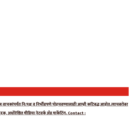
न्यूज वाचकांपर्यंत नि:पक्ष व निर्भीडपणे पोहचवण्यासाठी आम्ही कटिबद्ध आहोत.त्याचबरोबर
ादक, अधोरेखित मीडिया नेटवर्क अँड मार्केटिंग. Contact :