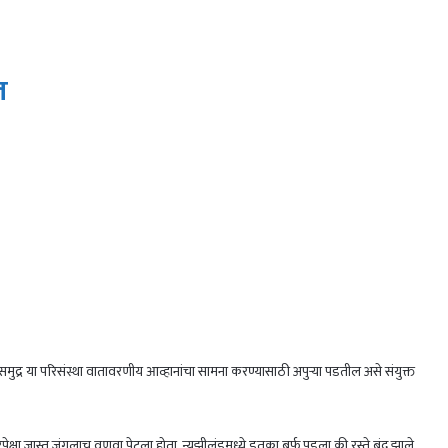
ल
ुद्र या परिसंस्था वातावरणीय आव्हानांचा सामना करण्यासाठी अपुऱ्या पडतील असे संयुक्त
ेक्षा जास्त जंगलाच वणवा पेटला होता. न्यूझीलंडमध्ये इतका बर्फ पडला की रस्ते बंद झाले.