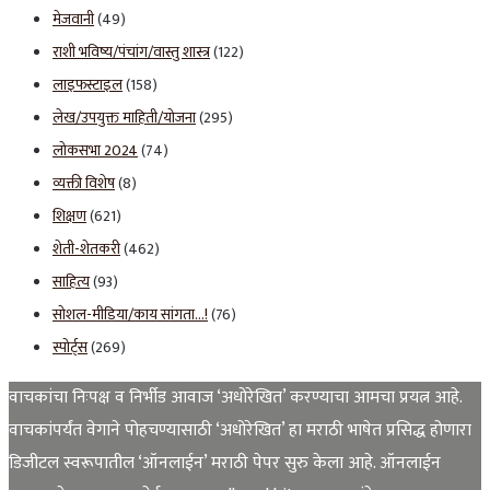
मेजवानी
(49)
राशी भविष्य/पंचांग/वास्तु शास्त्र
(122)
लाइफस्टाइल
(158)
लेख/उपयुक्त माहिती/योजना
(295)
लोकसभा 2024
(74)
व्यक्ती विशेष
(8)
शिक्षण
(621)
शेती-शेतकरी
(462)
साहित्य
(93)
सोशल-मीडिया/काय सांगता…!
(76)
स्पोर्ट्स
(269)
वाचकांचा निःपक्ष व निर्भीड आवाज ‘अधोरेखित’ करण्याचा आमचा प्रयत्न आहे.
वाचकांपर्यंत वेगाने पोहचण्यासाठी ‘अधोरेखित’ हा मराठी भाषेत प्रसिद्ध होणारा
डिजीटल स्वरूपातील ‘ऑनलाईन’ मराठी पेपर सुरु केला आहे. ऑनलाईन