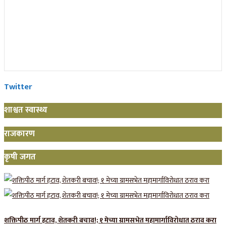
Twitter
शाश्वत स्वास्थ्य
राजकारण
कृषी जगत
शक्तिपीठ मार्ग हटाव, शेतकरी बचाव!; १ मेच्या ग्रामसभेत महामार्गाविरोधात ठराव करा