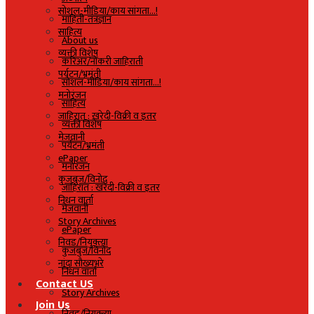
सोशल-मीडिया/काय सांगता…!
माहिती-तंत्रज्ञान
साहित्य
About us
व्यक्ती विशेष
करिअर/नोकरी जाहिराती
पर्यटन/भ्रमंती
सोशल-मीडिया/काय सांगता…!
मनोरंजन
साहित्य
जाहिरात : खरेदी-विक्री व इतर
व्यक्ती विशेष
मेजवानी
पर्यटन/भ्रमंती
ePaper
मनोरंजन
कुजबुज/विनोद
जाहिरात : खरेदी-विक्री व इतर
निधन वार्ता
मेजवानी
Story Archives
ePaper
निवड/नियुक्त्या
कुजबुज/विनोद
नांदा सौख्यभरे
निधन वार्ता
Contact US
Story Archives
Join Us
निवड/नियुक्त्या