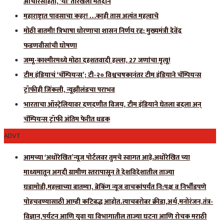
आचारसंहिता, ‘या’ तारखेला मतदान
महाराष्ट्रात पावसाचा कहर! …काही तास अत्यंत महत्वाचे
मोठी बातमी! त्रिभाषा धोरणाचा शासन निर्णय रद्द; मुख्यमंत्री देवेंद्र
फडणवीसांची घोषणा
जम्मू-काश्मीरमध्ये मोठा दहशतवादी हल्ला, 27 जणांचा मृत्यू!
टीम इंडियाचं ‘चॅम्पियन्स’; टी-२० विश्वचषकानंतर टीम इंडियाने चॅम्पियन्स
ट्रॉफीही जिंकली, न्यूझीलंडचा पराभव
भारताचा ऑस्ट्रेलियावर दणदणीत विजय, टीम इंडियाने घेतला बदला अन्
चॅम्पियन्स ट्रॉफी अंतिम फेरीत धडक
ADVT
आमच्या ‘अधोरेखित’न्यूज पोर्टलवर तुमचे स्वागत आहे.अधोरेखित च्या
माध्यमातून अगदी ग्रामीण स्तरापासून ते देशविदेशातील ताज्या
घडामोडी,महत्त्वाच्या बातम्या, ब्रेकिंग न्यूज वाचकांपर्यंत नि:पक्ष व निर्भीडपणे
पोहचवण्यासाठी आम्ही कटिबद्ध आहोत.त्याचबरोबर क्रीडा,अर्थ,मनोरंजन,तंत्र-
विज्ञान,पर्यटन आणि युवा या विभागातील ताज्या घटना आणि रोचक मराठी