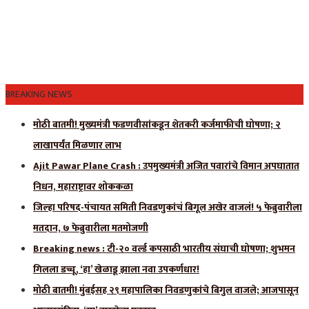
BREAKING NEWS
मोठी बातमी! मुख्यमंत्री फडणवीसांकडून शेतकरी कर्जमाफीची घोषणा; २
लाखापर्यंत मिळणार लाभ
Ajit Pawar Plane Crash : उपमुख्यमंत्री अजित पवारांचे विमान अपघातात
निधन, महाराष्ट्रावर शोककळा
जिल्हा परिषद-पंचायत समिती निवडणुकांचं बिगूल अखेर वाजलं! ५ फेब्रुवारीला
मतदान, ७ फेब्रुवारीला मतमोजणी
Breaking news : टी-२० वर्ल्ड कपसाठी भारतीय संघाची घोषणा; शुभमन
गिलला डच्चू, ‘हा’ खेळाडू झाला नवा उपकर्णधार!
मोठी बातमी! मुंबईसह २९ महापालिका निवडणुकांचे बिगुल वाजले; आजपासून