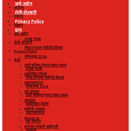
अर्थ-उद्योग
आरोग्य
शेती-शेतकरी
स्पोर्ट्स
Privacy Policy
शिक्षण
इतर
अर्थ-उद्योग
अजब-गजब
शेती-शेतकरी
लेख/उपयुक्त माहिती/योजना
Privacy Policy
लोकसभा 2024
इतर
राशी भविष्य/पंचांग/वास्तु शास्त्र
अजब-गजब
अधोरेखित विशेष
लेख/उपयुक्त माहिती/योजना
लाइफस्टाइल
लोकसभा 2024
थर्ड अंपायर
राशी भविष्य/पंचांग/वास्तु शास्त्र
अध्यात्म
अधोरेखित विशेष
माहिती-तंत्रज्ञान
लाइफस्टाइल
About us
थर्ड अंपायर
करिअर/नोकरी जाहिराती
अध्यात्म