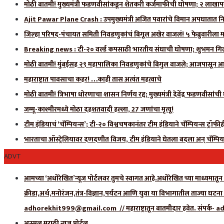
मोठी बातमी! मुख्यमंत्री फडणवीसांकडून शेतकरी कर्जमाफीची घोषणा; २ लाखाप
Ajit Pawar Plane Crash : उपमुख्यमंत्री अजित पवारांचे विमान अपघातात नि
जिल्हा परिषद-पंचायत समिती निवडणुकांचं बिगूल अखेर वाजलं! ५ फेब्रुवारीला 
Breaking news : टी-२० वर्ल्ड कपसाठी भारतीय संघाची घोषणा; शुभमन गिलला
मोठी बातमी! मुंबईसह २९ महापालिका निवडणुकांचे बिगुल वाजले; आजपासून आ
महाराष्ट्रात पावसाचा कहर! …काही तास अत्यंत महत्वाचे
मोठी बातमी! त्रिभाषा धोरणाचा शासन निर्णय रद्द; मुख्यमंत्री देवेंद्र फडणवीसांच
जम्मू-काश्मीरमध्ये मोठा दहशतवादी हल्ला, 27 जणांचा मृत्यू!
टीम इंडियाचं ‘चॅम्पियन्स’; टी-२० विश्वचषकानंतर टीम इंडियाने चॅम्पियन्स ट्रॉफ
भारताचा ऑस्ट्रेलियावर दणदणीत विजय, टीम इंडियाने घेतला बदला अन् चॅम्पिय
ADVT
आमच्या ‘अधोरेखित’न्यूज पोर्टलवर तुमचे स्वागत आहे.अधोरेखित च्या माध्यमातून अ
क्रीडा,अर्थ,मनोरंजन,तंत्र-विज्ञान,पर्यटन आणि युवा या विभागातील ताज्या घटन
adhorekhit999@gmail.com // महाराष्ट्रातून बातमीदार हवेत. संपर
अस्सल मराठी न्यूज पोर्टल