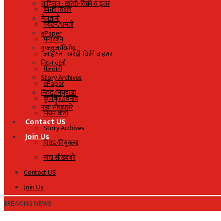
जाहिरात : खरेदी-विक्री व इतर
व्यक्ती विशेष
मेजवानी
पर्यटन/भ्रमंती
ePaper
मनोरंजन
कुजबुज/विनोद
जाहिरात : खरेदी-विक्री व इतर
निधन वार्ता
मेजवानी
Story Archives
ePaper
निवड/नियुक्त्या
कुजबुज/विनोद
नांदा सौख्यभरे
निधन वार्ता
Contact US
Story Archives
Join Us
निवड/नियुक्त्या
नांदा सौख्यभरे
Contact US
Join Us
BREAKING NEWS