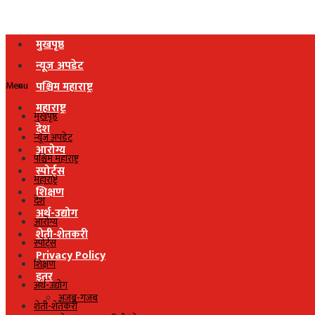
मुखपृष्ठ
न्यूज अपडेट
Menu
पश्चिम महाराष्ट्र
महाराष्ट्र
मुखपृष्ठ
देश
न्यूज अपडेट
आरोग्य
पश्चिम महाराष्ट्र
स्पोर्ट्स
महाराष्ट्र
शिक्षण
देश
अर्थ-उद्योग
आरोग्य
शेती-शेतकरी
स्पोर्ट्स
Privacy Policy
शिक्षण
इतर
अर्थ-उद्योग
अजब-गजब
शेती-शेतकरी