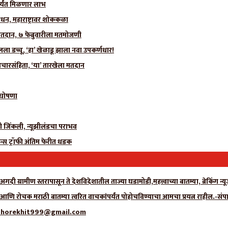
र्यंत मिळणार लाभ
धन, महाराष्ट्रावर शोककळा
मतदान, ७ फेब्रुवारीला मतमोजणी
 डच्चू, ‘हा’ खेळाडू झाला नवा उपकर्णधार!
चारसंहिता, ‘या’ तारखेला मतदान
ी घोषणा
ीही जिंकली, न्यूझीलंडचा पराभव
न्स ट्रॉफी अंतिम फेरीत धडक
गदी ग्रामीण स्तरापासून ते देशविदेशातील ताज्या घडामोडी,महत्त्वाच्या बातम्या, ब्रेकिंग 
ा आणि रोचक मराठी बातम्या त्वरित वाचकांपर्यंत पोहोचविण्याचा आमचा प्रयत्न राहील.-संप
्क- adhorekhit999@gmail.com