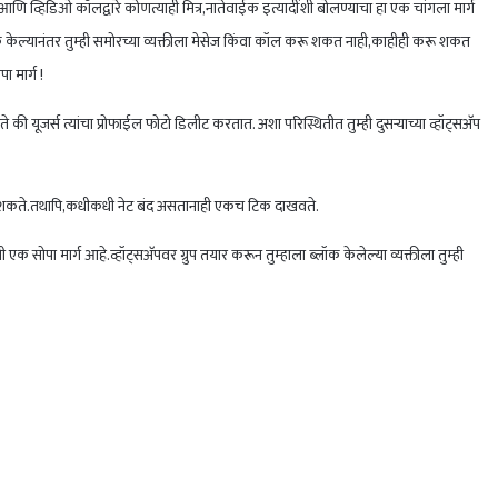
व्हिडिओ कॉलद्वारे कोणत्याही मित्र,नातेवाईक इत्यादींशी बोलण्याचा हा एक चांगला मार्ग
ब्लॉक केल्यानंतर तुम्ही समोरच्या व्यक्तीला मेसेज किंवा कॉल करू शकत नाही,काहीही करू शकत
 मार्ग !
े की यूजर्स त्यांचा प्रोफाईल फोटो डिलीट करतात. अशा परिस्थितीत तुम्ही दुसऱ्याच्या व्हॉट्सअ‍ॅप
जाऊ शकते.तथापि,कधीकधी नेट बंद असतानाही एकच टिक दाखवते.
ोपा मार्ग आहे.व्हॉट्सअ‍ॅपवर ग्रुप तयार करून तुम्हाला ब्लॉक केलेल्या व्यक्तीला तुम्ही