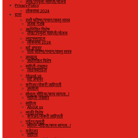
लेख/उपयुक्त माहिती/योजना
Privacy Policy
लोकसभा 2024
इतर
राशी भविष्य/पंचांग/वास्तु शास्त्र
अजब-गजब
अधोरेखित विशेष
लेख/उपयुक्त माहिती/योजना
लाइफस्टाइल
लोकसभा 2024
थर्ड अंपायर
राशी भविष्य/पंचांग/वास्तु शास्त्र
अध्यात्म
अधोरेखित विशेष
माहिती-तंत्रज्ञान
लाइफस्टाइल
About us
थर्ड अंपायर
करिअर/नोकरी जाहिराती
अध्यात्म
सोशल-मीडिया/काय सांगता…!
माहिती-तंत्रज्ञान
साहित्य
About us
व्यक्ती विशेष
करिअर/नोकरी जाहिराती
पर्यटन/भ्रमंती
सोशल-मीडिया/काय सांगता…!
मनोरंजन
साहित्य