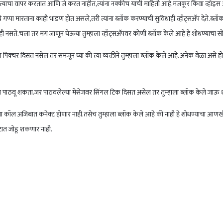
चा वापर करतात आणि जे करत नाहीत,त्यांना नक्कीच याची माहिती आहे.मजकूर किंवा व्हॉइस आणि 
‍ये गप्पा मारताना काही भांडण होत असले,तरी त्यांना ब्लॉक करण्याची सुविधाही व्हॉट्सअ‍ॅप देते.
ही नसते.चला तर मग जाणून घेऊया तुम्हाला व्हॉट्सअ‍ॅपवर कोणी ब्लॉक केले आहे हे शोधण्याचा सोपा
ाईल पिक्चर दिसत नसेल तर समजून घ्या की त्या व्यक्तीने तुम्हाला ब्लॉक केले आहे. अनेक वेळा असे होत
ेज देखील पाठवू शकता.जर पाठवलेल्या मेसेजवर सिंगल टिक दिसत असेल तर तुम्हाला ब्लॉक केले 
 कॉल अजिबात कनेक्ट होणार नाही.तसेच तुम्हाला ब्लॉक केले आहे की नाही हे शोधण्याचा आणखी एक स
 गटात जोडू शकणार नाही.