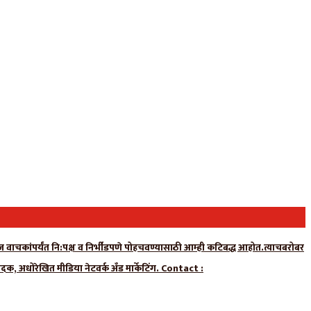
न्यूज वाचकांपर्यंत नि:पक्ष व निर्भीडपणे पोहचवण्यासाठी आम्ही कटिबद्ध आहोत.त्याचबरोबर
ादक, अधोरेखित मीडिया नेटवर्क अँड मार्केटिंग. Contact :