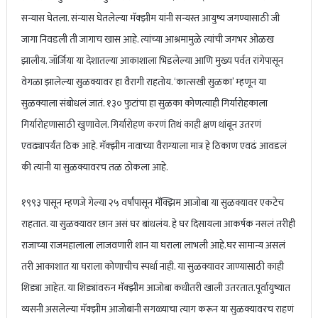
भारताचा ऑस्ट्रेलियावर दणदणीत विजय, टीम इंडियाने घेतला बदला अन्
सन्यास घेतला. संन्यास घेतलेल्या मॅक्झीम यांनी सन्यस्त आयुष्य जगण्यासाठी जी
जागा निवडली ती जागाच खास आहे. त्यांच्या आश्रमामुळे त्यांची जगभर ओळख
चॅम्पियन्स ट्रॉफी अंतिम फेरीत धडक
झालीय. जॉर्जिया या देशातल्या आकाशाला भिडलेल्या आणि मुख्य पर्वत रांगेपासून
वेगळा झालेल्या सुळक्यावर हा वैरागी राहतोय. ‘कात्सखी सुळका’ म्हणून या
सुळक्याला संबोधलं जातं. १३० फुटांचा हा सुळका कोणत्याही गिर्यारोहकाला
गिर्यारोहणासाठी खुणावेल. गिर्यारोहण करणं तिथं काही क्षण थांबून उतरणं
एवढ्यापर्यंत ठिक आहे. मॅक्झीम नावाच्या वैराग्याला मात्र हे ठिकाण एवढं आवडलं
की त्यांनी या सुळक्यावरच तळ ठोकला आहे.
१९९३ पासून म्हणजे गेल्या २५ वर्षांपासून मॅक्झिम आजोबा या सुळक्यावर एकटेच
राहतात. या सुळक्यावर छान असं घर बांधलंय. हे घर दिसायला आकर्षक नसलं तरीही
राजाच्या राजमहालाला लाजवणारी शान या घराला लाभली आहे.घर सामान्य असलं
तरी आकाशात या घराला कोणाचीच स्पर्धा नाही. या सुळक्यावर जाण्यासाठी काही
शिड्या आहेत. या शिड्यांवरुन मॅक्झीम आजोबा कधीतरी खाली उतरतात.पूर्वायुष्यात
व्यसनी असलेल्या मॅक्झीम आजोबांनी सगळ्याचा त्याग करून या सुळक्यावरच राहणं