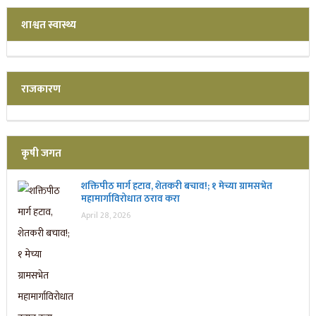
शाश्वत स्वास्थ्य
राजकारण
कृषी जगत
शक्तिपीठ मार्ग हटाव, शेतकरी बचाव!; १ मेच्या ग्रामसभेत
महामार्गाविरोधात ठराव करा
April 28, 2026