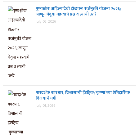
पुण्यश्लोक अहिल्यादेवी होळकर कर्जमुक्ती योजना २०२६;
जाणून घेवूया महत्त्वाचे प्रश्न व त्याची उत्तरे
July 05, 2026
पारदर्शक कारभार, विश्वासाची हॅटट्रिक; ‘कृष्णा’च्या ऐतिहासिक
विजयाचे मर्म!
July 01, 2026