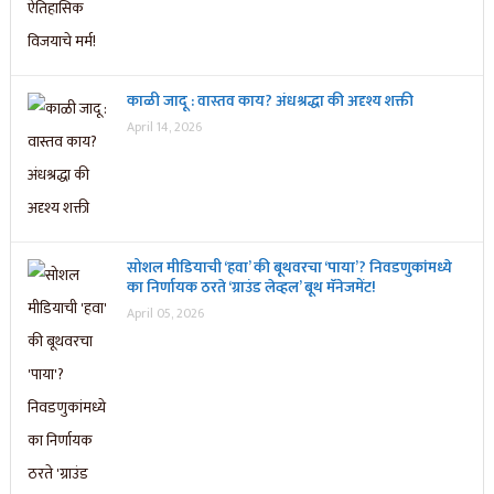
काळी जादू : वास्तव काय? अंधश्रद्धा की अदृश्य शक्ती
April 14, 2026
सोशल मीडियाची ‘हवा’ की बूथवरचा ‘पाया’? निवडणुकांमध्ये
का निर्णायक ठरते ‘ग्राउंड लेव्हल’ बूथ मॅनेजमेंट!
April 05, 2026