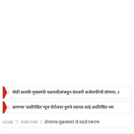
मोठी बातमी! मुख्यमंत्री फडणवीसांकडून शेतकरी कर्जमाफीची घोषणा; २
लाखापर्यंत मिळणार लाभ
आमच्या ‘अधोरेखित’न्यूज पोर्टलवर तुमचे स्वागत आहे.अधोरेखित च्या
Ajit Pawar Plane Crash : उपमुख्यमंत्री अजित पवारांचे विमान
माध्यमातून अगदी ग्रामीण स्तरापासून ते देशविदेशातील ताज्या
HOME
अजब-गजब
डोंगराच्या सुळक्यावर तो राहतो एकटाच
अपघातात निधन, महाराष्ट्रावर शोककळा
घडामोडी,महत्त्वाच्या बातम्या, ब्रेकिंग न्यूज वाचकांपर्यंत नि:पक्ष व निर्भीडपणे