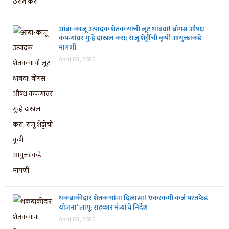
आंबा-काजू उत्पादक शेतकऱ्यांची लूट थांबवा! बोगस औषध
कंपन्यांवर गुन्हे दाखल करा; राजू शेट्टींची कृषी आयुक्तांकडे
मागणी
April 09, 2026
थकबाकीदार शेतकऱ्यांना दिलासा! ‘एकरकमी कर्ज परतफेड
योजना’ लागू; सहकार मंत्र्यांचे निर्देश
April 09, 2026