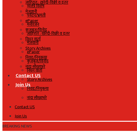
जाहिरात : खरेदी-विक्री व इतर
व्यक्ती विशेष
मेजवानी
पर्यटन/भ्रमंती
ePaper
मनोरंजन
कुजबुज/विनोद
जाहिरात : खरेदी-विक्री व इतर
निधन वार्ता
मेजवानी
Story Archives
ePaper
निवड/नियुक्त्या
कुजबुज/विनोद
नांदा सौख्यभरे
निधन वार्ता
Contact US
Story Archives
Join Us
निवड/नियुक्त्या
नांदा सौख्यभरे
Contact US
Join Us
BREAKING NEWS