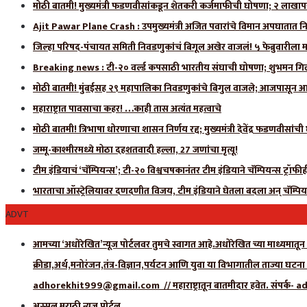
मोठी बातमी! मुख्यमंत्री फडणवीसांकडून शेतकरी कर्जमाफीची घोषणा; २ लाखाप
Ajit Pawar Plane Crash : उपमुख्यमंत्री अजित पवारांचे विमान अपघातात नि
जिल्हा परिषद-पंचायत समिती निवडणुकांचं बिगूल अखेर वाजलं! ५ फेब्रुवारीला 
Breaking news : टी-२० वर्ल्ड कपसाठी भारतीय संघाची घोषणा; शुभमन गिलला
मोठी बातमी! मुंबईसह २९ महापालिका निवडणुकांचे बिगुल वाजले; आजपासून आ
महाराष्ट्रात पावसाचा कहर! …काही तास अत्यंत महत्वाचे
मोठी बातमी! त्रिभाषा धोरणाचा शासन निर्णय रद्द; मुख्यमंत्री देवेंद्र फडणवीसांच
जम्मू-काश्मीरमध्ये मोठा दहशतवादी हल्ला, 27 जणांचा मृत्यू!
टीम इंडियाचं ‘चॅम्पियन्स’; टी-२० विश्वचषकानंतर टीम इंडियाने चॅम्पियन्स ट्रॉफ
भारताचा ऑस्ट्रेलियावर दणदणीत विजय, टीम इंडियाने घेतला बदला अन् चॅम्पिय
ADVT
आमच्या ‘अधोरेखित’न्यूज पोर्टलवर तुमचे स्वागत आहे.अधोरेखित च्या माध्यमातून अ
क्रीडा,अर्थ,मनोरंजन,तंत्र-विज्ञान,पर्यटन आणि युवा या विभागातील ताज्या घटन
adhorekhit999@gmail.com // महाराष्ट्रातून बातमीदार हवेत. संपर
अस्सल मराठी न्यूज पोर्टल