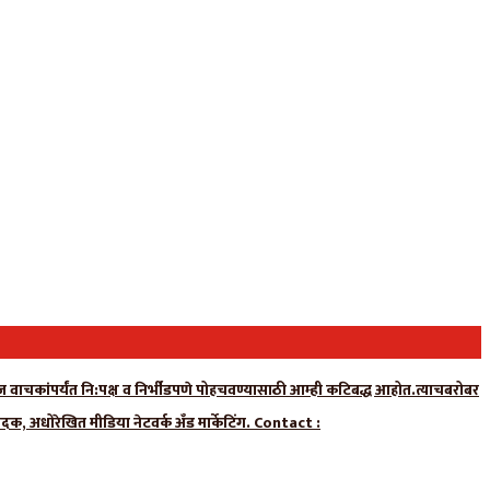
न्यूज वाचकांपर्यंत नि:पक्ष व निर्भीडपणे पोहचवण्यासाठी आम्ही कटिबद्ध आहोत.त्याचबरोबर
ादक, अधोरेखित मीडिया नेटवर्क अँड मार्केटिंग. Contact :