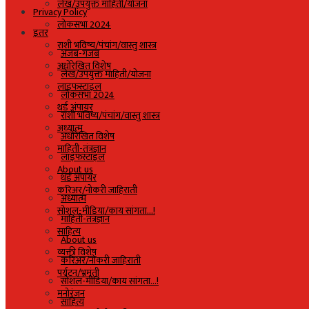
लेख/उपयुक्त माहिती/योजना
Privacy Policy
लोकसभा 2024
इतर
राशी भविष्य/पंचांग/वास्तु शास्त्र
अजब-गजब
अधोरेखित विशेष
लेख/उपयुक्त माहिती/योजना
लाइफस्टाइल
लोकसभा 2024
थर्ड अंपायर
राशी भविष्य/पंचांग/वास्तु शास्त्र
अध्यात्म
अधोरेखित विशेष
माहिती-तंत्रज्ञान
लाइफस्टाइल
About us
थर्ड अंपायर
करिअर/नोकरी जाहिराती
अध्यात्म
सोशल-मीडिया/काय सांगता…!
माहिती-तंत्रज्ञान
साहित्य
About us
व्यक्ती विशेष
करिअर/नोकरी जाहिराती
पर्यटन/भ्रमंती
सोशल-मीडिया/काय सांगता…!
मनोरंजन
साहित्य