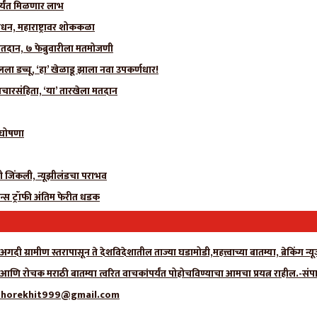
र्यंत मिळणार लाभ
धन, महाराष्ट्रावर शोककळा
मतदान, ७ फेब्रुवारीला मतमोजणी
 डच्चू, ‘हा’ खेळाडू झाला नवा उपकर्णधार!
चारसंहिता, ‘या’ तारखेला मतदान
ी घोषणा
ीही जिंकली, न्यूझीलंडचा पराभव
न्स ट्रॉफी अंतिम फेरीत धडक
गदी ग्रामीण स्तरापासून ते देशविदेशातील ताज्या घडामोडी,महत्त्वाच्या बातम्या, ब्रेकिंग 
ा आणि रोचक मराठी बातम्या त्वरित वाचकांपर्यंत पोहोचविण्याचा आमचा प्रयत्न राहील.-संप
्क- adhorekhit999@gmail.com