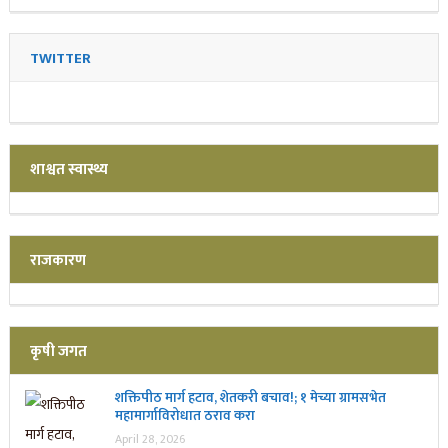
TWITTER
शाश्वत स्वास्थ्य
राजकारण
कृषी जगत
शक्तिपीठ मार्ग हटाव, शेतकरी बचाव!; १ मेच्या ग्रामसभेत
महामार्गाविरोधात ठराव करा
April 28, 2026