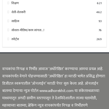
शिक्षण
621
शेती-शेतकरी
462
साहित्य
93
सोशल-मीडिया/काय सांगता…!
76
स्पोर्ट्स
269
वाचकांचा निःपक्ष व निर्भीड आवाज ‘अधोरेखित’ करण्याचा आमचा प्रयत्न आहे.
वाचकांपर्यंत वेगाने पोहचण्यासाठी ‘अधोरेखित’ हा मराठी भाषेत प्रसिद्ध होणारा
डिजीटल स्वरूपातील ‘ऑनलाईन’ मराठी पेपर सुरु केला आहे. ऑनलाईन
बातम्या देणाऱ्या न्युज पोर्टल www.adhorekhit.com या संकेतस्थळाच्या
माध्यमातून अगदी ग्रामीण स्तरापासून ते देशविदेशातील ताज्या घडामोडी,
महत्त्वाच्या बातम्या, ब्रेकिंग न्यूज वाचकांपर्यंत निःपक्ष व निर्भीडपणे