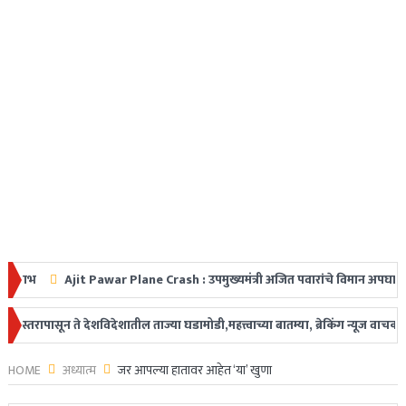
Ajit Pawar Plane Crash : उपमुख्यमंत्री अजित पवारांचे विमान अपघातात निधन, महा
त धडक
पासून ते देशविदेशातील ताज्या घडामोडी,महत्त्वाच्या बातम्या, ब्रेकिंग न्यूज वाचकांप
HOME
अध्यात्म
जर आपल्या हातावर आहेत ‘या’ खुणा