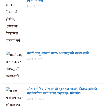
विजयाचे मर्म!
July 01, 2026
काळी जादू : वास्तव काय? अंधश्रद्धा की अदृश्य शक्ती
April 14, 2026
सोशल मीडियाची ‘हवा’ की बूथवरचा ‘पाया’? निवडणुकांमध्ये
का निर्णायक ठरते ‘ग्राउंड लेव्हल’ बूथ मॅनेजमेंट!
April 05, 2026