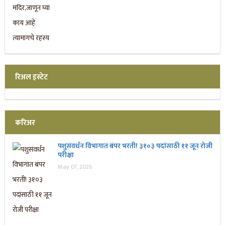
रिअल इस्टेट
करिअर
पशुसंवर्धन विभागात बंपर भरती! ३१०३ पदांसाठी ११ जून रोजी
परीक्षा
May 07, 2026