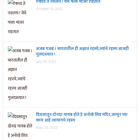
ऐकावं ते नवलच ! येथे फक्त मांजरं राहतात
October 10, 2022
अजब गजब । भारतातील ही अज्ञात रहस्ये,ज्यांचे रहस्य आजही
गुलदस्त्यात !
July 05, 2022
दिवसातून दोनदा गायब होते हे अनोखे शिव मंदिर,जाणून घ्या
काय आहे त्यामागचे रहस्य
May 20, 2022