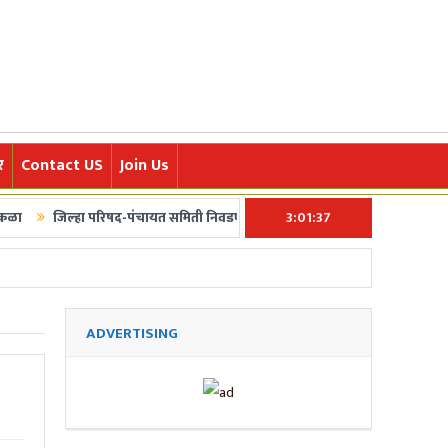
र
Contact US
Join Us
िल्हा परिषद-पंचायत समिती निवडणुकांचं बिगूल अखेर वाजलं! ५ फेब्रुवारीला मतदान, ७ फ
3:01:38
पोहचवण्यासाठी आम्ही कटिबद्ध आहोत.त्याचबरोबर क्रीडा,अर्थ,मनोरंजन,तंत्र-विज्ञान,पर्
ADVERTISING