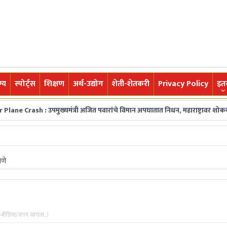
्य
स्पोर्ट्स
शिक्षण
अर्थ-उद्योग
शेती-शेतकरी
Privacy Policy
इत
h : उपमुख्यमंत्री अजित पवारांचे विमान अपघातात निधन, महाराष्ट्रावर शोककळा
ज
ा घडामोडी,महत्त्वाच्या बातम्या, ब्रेकिंग न्यूज वाचकांपर्यंत नि:पक्ष व निर्भीडपणे 
ाणे
मीडिया/काय सांगता...!