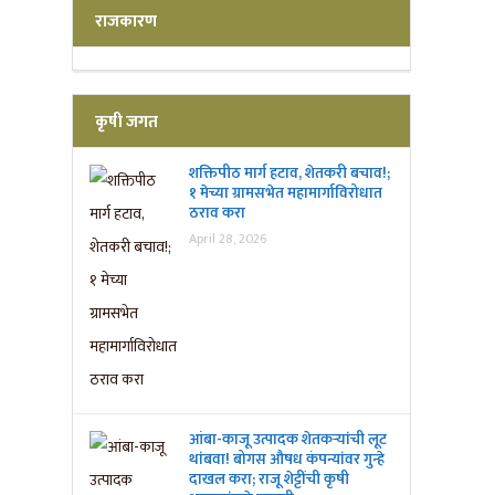
राजकारण
कृषी जगत
शक्तिपीठ मार्ग हटाव, शेतकरी बचाव!;
१ मेच्या ग्रामसभेत महामार्गाविरोधात
ठराव करा
April 28, 2026
आंबा-काजू उत्पादक शेतकऱ्यांची लूट
थांबवा! बोगस औषध कंपन्यांवर गुन्हे
दाखल करा; राजू शेट्टींची कृषी