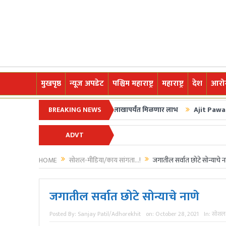
मुखपृष्ठ
न्यूज अपडेट
पश्चिम महाराष्ट्र
महाराष्ट्र
देश
आरोग
ून शेतकरी कर्जमाफीची घोषणा; २ लाखापर्यंत मिळणार लाभ
BREAKING NEWS
Ajit Pawar Plane Cras
टीम इंडियाने घेतला बदला अन् चॅम्पियन्स ट्रॉफी अंतिम फेरीत धडक
ADVT
स्वागत आहे.अधोरेखित च्या माध्यमातून अगदी ग्रामीण स्तरापासून ते देशविदेशातील ताज्य
HOME
सोशल-मीडिया/काय सांगता...!
जगातील सर्वात छोटे सोन्याचे न
जगातील सर्वात छोटे सोन्याचे नाणे
Posted By:
Sanjay Patil/Adhorekhit
on:
October 28, 2021
In:
सोशल-