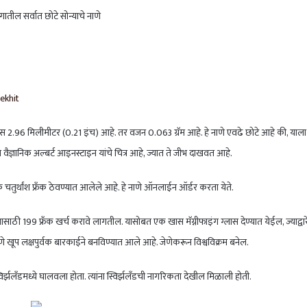
ekhit
पास 2.96 मिलीमीटर (0.21 इंच) आहे. तर वजन 0.063 ग्रॅम आहे. हे नाणे एवढे छोटे आहे की, याला
न वैज्ञानिक अल्बर्ट आइनस्टाइन यांचे चित्र आहे, ज्यात ते जीभ दाखवत आहे.
य एक चतुर्थांश फ्रँक ठेवण्यात आलेले आहे. हे नाणे ऑनलाईन ऑर्डर करता येते.
 199 फ्रँक खर्च करावे लागतील. यासोबत एक खास मॅग्नीफाइंग ग्लास देण्यात येईल, ज्याद्वार
नाणे खूप लक्षपुर्वक बारकाईने बनविण्यात आले आहे. जेणेकरून विश्वविक्रम बनेल.
िर्झलँडमध्ये घालवला होता. त्यांना स्विर्झलँडची नागरिकता देखील मिळाली होती.