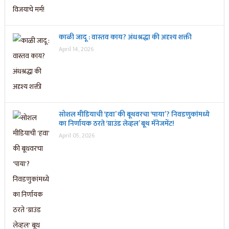
काळी जादू : वास्तव काय? अंधश्रद्धा की अदृश्य शक्ती
April 14, 2026
सोशल मीडियाची ‘हवा’ की बूथवरचा ‘पाया’? निवडणुकांमध्ये
का निर्णायक ठरते ‘ग्राउंड लेव्हल’ बूथ मॅनेजमेंट!
April 05, 2026