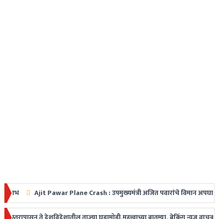
Ajit Pawar Plane Crash : उपमुख्यमंत्री अजित पवारांचे विमान अपघातात निधन, महार
 धडक
ासून ते देशविदेशातील ताज्या घडामोडी,महत्त्वाच्या बातम्या, ब्रेकिंग न्यूज वाचकांपर