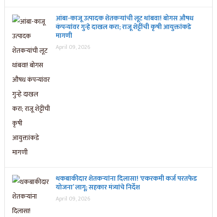
आंबा-काजू उत्पादक शेतकऱ्यांची लूट थांबवा! बोगस औषध
कंपन्यांवर गुन्हे दाखल करा; राजू शेट्टींची कृषी आयुक्तांकडे
मागणी
April 09, 2026
थकबाकीदार शेतकऱ्यांना दिलासा! ‘एकरकमी कर्ज परतफेड
योजना’ लागू; सहकार मंत्र्यांचे निर्देश
April 09, 2026