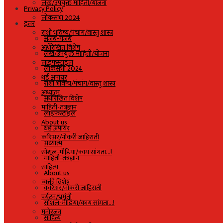
लेख/उपयुक्त माहिती/योजना
Privacy Policy
लोकसभा 2024
इतर
राशी भविष्य/पंचांग/वास्तु शास्त्र
अजब-गजब
अधोरेखित विशेष
लेख/उपयुक्त माहिती/योजना
लाइफस्टाइल
लोकसभा 2024
थर्ड अंपायर
राशी भविष्य/पंचांग/वास्तु शास्त्र
अध्यात्म
अधोरेखित विशेष
माहिती-तंत्रज्ञान
लाइफस्टाइल
About us
थर्ड अंपायर
करिअर/नोकरी जाहिराती
अध्यात्म
सोशल-मीडिया/काय सांगता…!
माहिती-तंत्रज्ञान
साहित्य
About us
व्यक्ती विशेष
करिअर/नोकरी जाहिराती
पर्यटन/भ्रमंती
सोशल-मीडिया/काय सांगता…!
मनोरंजन
साहित्य