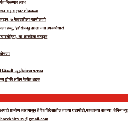
र्यंत मिळणार लाभ
धन, महाराष्ट्रावर शोककळा
मतदान, ७ फेब्रुवारीला मतमोजणी
 डच्चू, ‘हा’ खेळाडू झाला नवा उपकर्णधार!
चारसंहिता, ‘या’ तारखेला मतदान
ी घोषणा
ीही जिंकली, न्यूझीलंडचा पराभव
न्स ट्रॉफी अंतिम फेरीत धडक
अगदी ग्रामीण स्तरापासून ते देशविदेशातील ताज्या घडामोडी,महत्त्वाच्या बातम्या, ब्रेकिं
्क- adhorekhit999@gmail.com