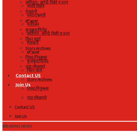
जाहिरात : खरेदी-विक्री व इतर
व्यक्ती विशेष
मेजवानी
पर्यटन/भ्रमंती
ePaper
मनोरंजन
कुजबुज/विनोद
जाहिरात : खरेदी-विक्री व इतर
निधन वार्ता
मेजवानी
Story Archives
ePaper
निवड/नियुक्त्या
कुजबुज/विनोद
नांदा सौख्यभरे
निधन वार्ता
Contact US
Story Archives
Join Us
निवड/नियुक्त्या
नांदा सौख्यभरे
Contact US
Join Us
BREAKING NEWS