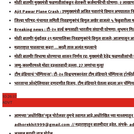
मोठी बातमी! मुख्यमंत्री फडणवीसांकडून शेतकरी कर्जमाफीची घोषणा; २ लाखाप
Ajit Pawar Plane Crash : उपमुख्यमंत्री अजित पवारांचे विमान अपघातात नि
जिल्हा परिषद-पंचायत समिती निवडणुकांचं बिगूल अखेर वाजलं! ५ फेब्रुवारीला 
Breaking news : टी-२० वर्ल्ड कपसाठी भारतीय संघाची घोषणा; शुभमन गिलला
मोठी बातमी! मुंबईसह २९ महापालिका निवडणुकांचे बिगुल वाजले; आजपासून आ
महाराष्ट्रात पावसाचा कहर! …काही तास अत्यंत महत्वाचे
मोठी बातमी! त्रिभाषा धोरणाचा शासन निर्णय रद्द; मुख्यमंत्री देवेंद्र फडणवीसांच
जम्मू-काश्मीरमध्ये मोठा दहशतवादी हल्ला, 27 जणांचा मृत्यू!
टीम इंडियाचं ‘चॅम्पियन्स’; टी-२० विश्वचषकानंतर टीम इंडियाने चॅम्पियन्स ट्रॉफ
भारताचा ऑस्ट्रेलियावर दणदणीत विजय, टीम इंडियाने घेतला बदला अन् चॅम्पिय
10:26:37
ADVT
आमच्या ‘अधोरेखित’न्यूज पोर्टलवर तुमचे स्वागत आहे.अधोरेखित च्या माध्यमातून 
adhorekhit999@gmail.com // महाराष्ट्रातून बातमीदार हवेत. संपर
अस्सल मराठी न्यूज पोर्टल