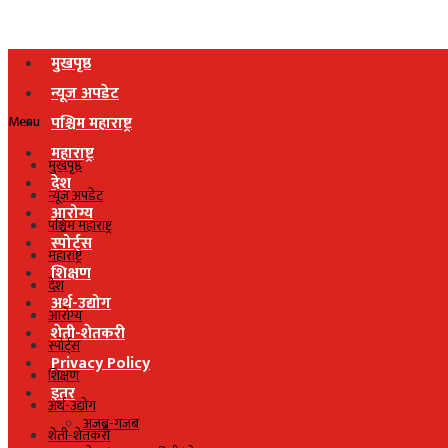
मुखपृष्ठ
न्यूज अपडेट
Menu
पश्चिम महाराष्ट्र
महाराष्ट्र
मुखपृष्ठ
देश
न्यूज अपडेट
आरोग्य
पश्चिम महाराष्ट्र
स्पोर्ट्स
महाराष्ट्र
शिक्षण
देश
अर्थ-उद्योग
आरोग्य
शेती-शेतकरी
स्पोर्ट्स
Privacy Policy
शिक्षण
इतर
अर्थ-उद्योग
अजब-गजब
शेती-शेतकरी