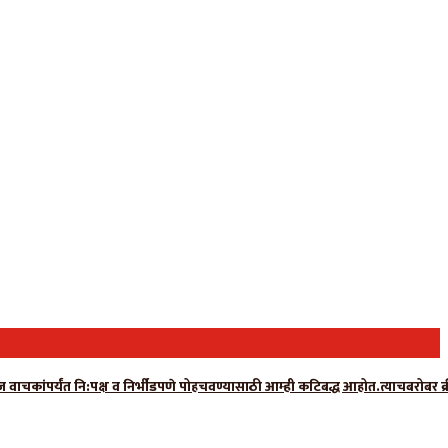
ग न्यूज वाचकांपर्यंत नि:पक्ष व निर्भीडपणे पोहचवण्यासाठी आम्ही कटिबद्ध आहोत.त्याचबरो