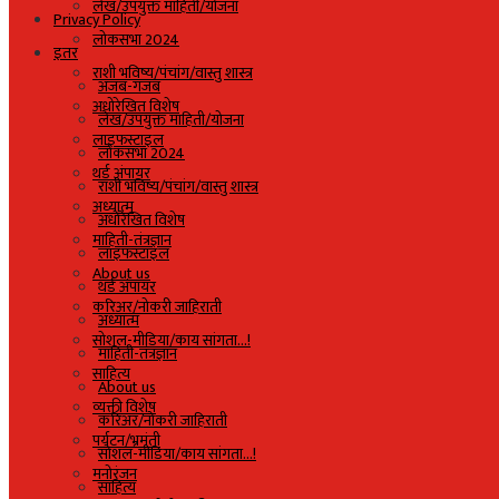
लेख/उपयुक्त माहिती/योजना
Privacy Policy
लोकसभा 2024
इतर
राशी भविष्य/पंचांग/वास्तु शास्त्र
अजब-गजब
अधोरेखित विशेष
लेख/उपयुक्त माहिती/योजना
लाइफस्टाइल
लोकसभा 2024
थर्ड अंपायर
राशी भविष्य/पंचांग/वास्तु शास्त्र
अध्यात्म
अधोरेखित विशेष
माहिती-तंत्रज्ञान
लाइफस्टाइल
About us
थर्ड अंपायर
करिअर/नोकरी जाहिराती
अध्यात्म
सोशल-मीडिया/काय सांगता…!
माहिती-तंत्रज्ञान
साहित्य
About us
व्यक्ती विशेष
करिअर/नोकरी जाहिराती
पर्यटन/भ्रमंती
सोशल-मीडिया/काय सांगता…!
मनोरंजन
साहित्य