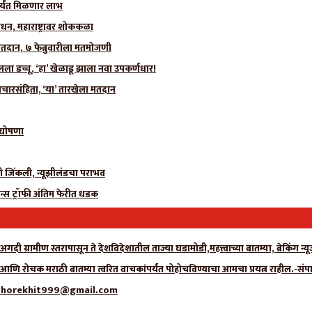
र्यंत मिळणार लाभ
धन, महाराष्ट्रावर शोककळा
मतदान, ७ फेब्रुवारीला मतमोजणी
 डच्चू, ‘हा’ खेळाडू झाला नवा उपकर्णधार!
चारसंहिता, ‘या’ तारखेला मतदान
ी घोषणा
ीही जिंकली, न्यूझीलंडचा पराभव
न्स ट्रॉफी अंतिम फेरीत धडक
गदी ग्रामीण स्तरापासून ते देशविदेशातील ताज्या घडामोडी,महत्त्वाच्या बातम्या, ब्रेकिंग 
ा आणि रोचक मराठी बातम्या त्वरित वाचकांपर्यंत पोहोचविण्याचा आमचा प्रयत्न राहील.-संप
्क- adhorekhit999@gmail.com