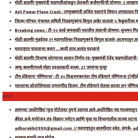
मोठी बातमी! मुख्यमंत्री फडणवीसांकडून शेतकरी कर्जमाफीची घोषणा; २ लाखाप
Ajit Pawar Plane Crash : उपमुख्यमंत्री अजित पवारांचे विमान अपघातात नि
जिल्हा परिषद-पंचायत समिती निवडणुकांचं बिगूल अखेर वाजलं! ५ फेब्रुवारीला 
Breaking news : टी-२० वर्ल्ड कपसाठी भारतीय संघाची घोषणा; शुभमन गिलला
मोठी बातमी! मुंबईसह २९ महापालिका निवडणुकांचे बिगुल वाजले; आजपासून आ
महाराष्ट्रात पावसाचा कहर! …काही तास अत्यंत महत्वाचे
मोठी बातमी! त्रिभाषा धोरणाचा शासन निर्णय रद्द; मुख्यमंत्री देवेंद्र फडणवीसांच
जम्मू-काश्मीरमध्ये मोठा दहशतवादी हल्ला, 27 जणांचा मृत्यू!
टीम इंडियाचं ‘चॅम्पियन्स’; टी-२० विश्वचषकानंतर टीम इंडियाने चॅम्पियन्स ट्रॉफ
भारताचा ऑस्ट्रेलियावर दणदणीत विजय, टीम इंडियाने घेतला बदला अन् चॅम्पिय
ADVT
आमच्या ‘अधोरेखित’न्यूज पोर्टलवर तुमचे स्वागत आहे.अधोरेखित च्या माध्यमातून अ
क्रीडा,अर्थ,मनोरंजन,तंत्र-विज्ञान,पर्यटन आणि युवा या विभागातील ताज्या घटन
adhorekhit999@gmail.com // महाराष्ट्रातून बातमीदार हवेत. संपर
अस्सल मराठी न्यूज पोर्टल