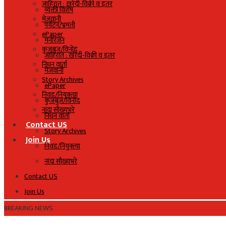
जाहिरात : खरेदी-विक्री व इतर
व्यक्ती विशेष
मेजवानी
पर्यटन/भ्रमंती
ePaper
मनोरंजन
कुजबुज/विनोद
जाहिरात : खरेदी-विक्री व इतर
निधन वार्ता
मेजवानी
Story Archives
ePaper
निवड/नियुक्त्या
कुजबुज/विनोद
नांदा सौख्यभरे
निधन वार्ता
Contact US
Story Archives
Join Us
निवड/नियुक्त्या
नांदा सौख्यभरे
Contact US
Join Us
BREAKING NEWS