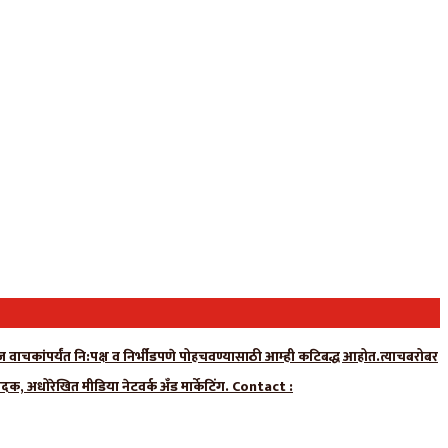
न्यूज वाचकांपर्यंत नि:पक्ष व निर्भीडपणे पोहचवण्यासाठी आम्ही कटिबद्ध आहोत.त्याचबरोबर
ादक, अधोरेखित मीडिया नेटवर्क अँड मार्केटिंग. Contact :