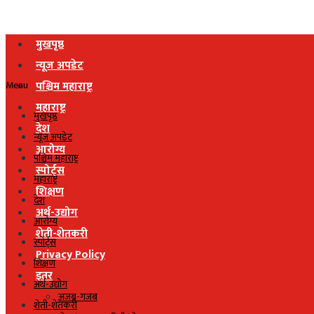
मुखपृष्ठ
न्यूज अपडेट
Menu
पश्चिम महाराष्ट्र
महाराष्ट्र
मुखपृष्ठ
देश
न्यूज अपडेट
आरोग्य
पश्चिम महाराष्ट्र
स्पोर्ट्स
महाराष्ट्र
शिक्षण
देश
अर्थ-उद्योग
आरोग्य
शेती-शेतकरी
स्पोर्ट्स
Privacy Policy
शिक्षण
इतर
अर्थ-उद्योग
अजब-गजब
शेती-शेतकरी