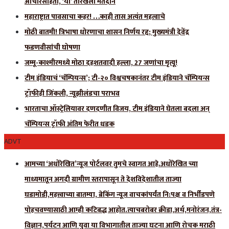
आचारसंहिता, ‘या’ तारखेला मतदान
महाराष्ट्रात पावसाचा कहर! …काही तास अत्यंत महत्वाचे
मोठी बातमी! त्रिभाषा धोरणाचा शासन निर्णय रद्द; मुख्यमंत्री देवेंद्र
फडणवीसांची घोषणा
जम्मू-काश्मीरमध्ये मोठा दहशतवादी हल्ला, 27 जणांचा मृत्यू!
टीम इंडियाचं ‘चॅम्पियन्स’; टी-२० विश्वचषकानंतर टीम इंडियाने चॅम्पियन्स
ट्रॉफीही जिंकली, न्यूझीलंडचा पराभव
भारताचा ऑस्ट्रेलियावर दणदणीत विजय, टीम इंडियाने घेतला बदला अन्
चॅम्पियन्स ट्रॉफी अंतिम फेरीत धडक
ADVT
आमच्या ‘अधोरेखित’न्यूज पोर्टलवर तुमचे स्वागत आहे.अधोरेखित च्या
माध्यमातून अगदी ग्रामीण स्तरापासून ते देशविदेशातील ताज्या
घडामोडी,महत्त्वाच्या बातम्या, ब्रेकिंग न्यूज वाचकांपर्यंत नि:पक्ष व निर्भीडपणे
पोहचवण्यासाठी आम्ही कटिबद्ध आहोत.त्याचबरोबर क्रीडा,अर्थ,मनोरंजन,तंत्र-
विज्ञान,पर्यटन आणि युवा या विभागातील ताज्या घटना आणि रोचक मराठी