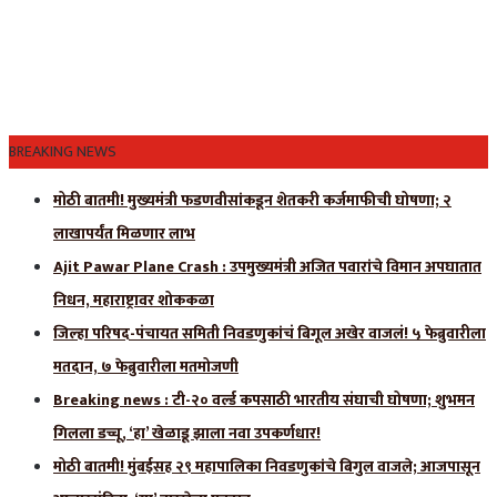
BREAKING NEWS
मोठी बातमी! मुख्यमंत्री फडणवीसांकडून शेतकरी कर्जमाफीची घोषणा; २
लाखापर्यंत मिळणार लाभ
Ajit Pawar Plane Crash : उपमुख्यमंत्री अजित पवारांचे विमान अपघातात
निधन, महाराष्ट्रावर शोककळा
जिल्हा परिषद-पंचायत समिती निवडणुकांचं बिगूल अखेर वाजलं! ५ फेब्रुवारीला
मतदान, ७ फेब्रुवारीला मतमोजणी
Breaking news : टी-२० वर्ल्ड कपसाठी भारतीय संघाची घोषणा; शुभमन
गिलला डच्चू, ‘हा’ खेळाडू झाला नवा उपकर्णधार!
मोठी बातमी! मुंबईसह २९ महापालिका निवडणुकांचे बिगुल वाजले; आजपासून