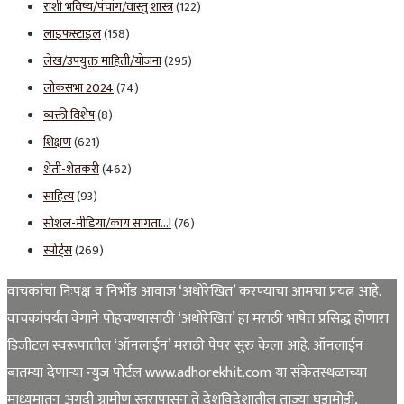
राशी भविष्य/पंचांग/वास्तु शास्त्र
(122)
लाइफस्टाइल
(158)
लेख/उपयुक्त माहिती/योजना
(295)
लोकसभा 2024
(74)
व्यक्ती विशेष
(8)
शिक्षण
(621)
शेती-शेतकरी
(462)
साहित्य
(93)
सोशल-मीडिया/काय सांगता…!
(76)
स्पोर्ट्स
(269)
वाचकांचा निःपक्ष व निर्भीड आवाज ‘अधोरेखित’ करण्याचा आमचा प्रयत्न आहे.
वाचकांपर्यंत वेगाने पोहचण्यासाठी ‘अधोरेखित’ हा मराठी भाषेत प्रसिद्ध होणारा
डिजीटल स्वरूपातील ‘ऑनलाईन’ मराठी पेपर सुरु केला आहे. ऑनलाईन
बातम्या देणाऱ्या न्युज पोर्टल www.adhorekhit.com या संकेतस्थळाच्या
माध्यमातून अगदी ग्रामीण स्तरापासून ते देशविदेशातील ताज्या घडामोडी,