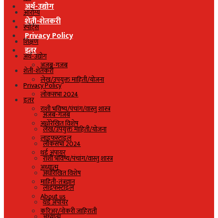
अर्थ-उद्योग
आरोग्य
शेती-शेतकरी
स्पोर्ट्स
Privacy Policy
शिक्षण
इतर
अर्थ-उद्योग
अजब-गजब
शेती-शेतकरी
लेख/उपयुक्त माहिती/योजना
Privacy Policy
लोकसभा 2024
इतर
राशी भविष्य/पंचांग/वास्तु शास्त्र
अजब-गजब
अधोरेखित विशेष
लेख/उपयुक्त माहिती/योजना
लाइफस्टाइल
लोकसभा 2024
थर्ड अंपायर
राशी भविष्य/पंचांग/वास्तु शास्त्र
अध्यात्म
अधोरेखित विशेष
माहिती-तंत्रज्ञान
लाइफस्टाइल
About us
थर्ड अंपायर
करिअर/नोकरी जाहिराती
अध्यात्म