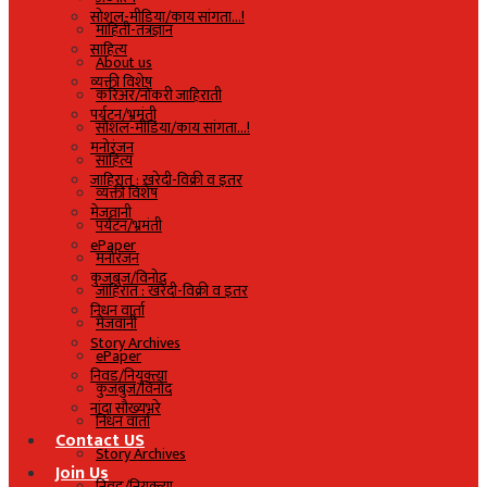
सोशल-मीडिया/काय सांगता…!
माहिती-तंत्रज्ञान
साहित्य
About us
व्यक्ती विशेष
करिअर/नोकरी जाहिराती
पर्यटन/भ्रमंती
सोशल-मीडिया/काय सांगता…!
मनोरंजन
साहित्य
जाहिरात : खरेदी-विक्री व इतर
व्यक्ती विशेष
मेजवानी
पर्यटन/भ्रमंती
ePaper
मनोरंजन
कुजबुज/विनोद
जाहिरात : खरेदी-विक्री व इतर
निधन वार्ता
मेजवानी
Story Archives
ePaper
निवड/नियुक्त्या
कुजबुज/विनोद
नांदा सौख्यभरे
निधन वार्ता
Contact US
Story Archives
Join Us
निवड/नियुक्त्या