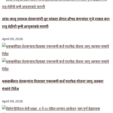
आंबा-काजू उत्पादक शेतकऱ्यांची लूट थांबवा! बोगस औषध कंपन्यांवर गुन्हे दाखल करा;
राजू शेट्टींची कृषी आयुक्तांकडे मागणी
April 09, 2026
थकबाकीदार शेतकऱ्यांना दिलासा! ‘एकरकमी कर्ज परतफेड योजना’ लागू; सहकार
मंत्र्यांचे निर्देश
April 09, 2026