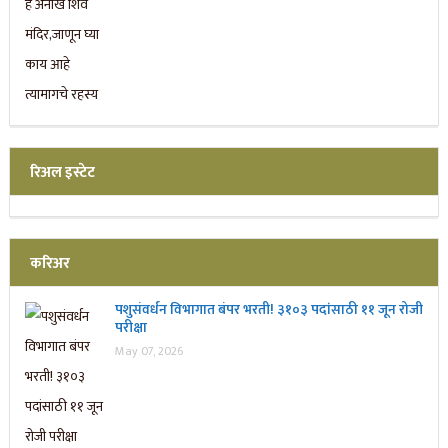
रिअल इस्टेट
करिअर
पशुसंवर्धन विभागात बंपर भरती! ३१०३ पदांसाठी ११ जून रोजी
परीक्षा
May 07, 2026