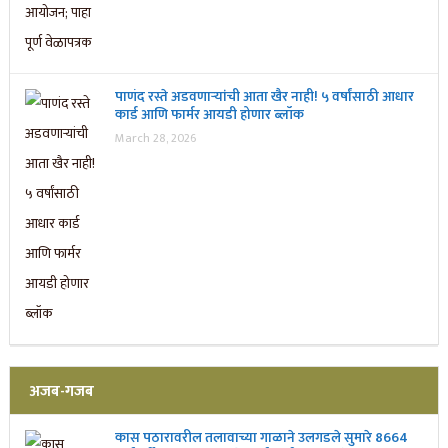
पाणंद रस्ते अडवणाऱ्यांची आता खैर नाही! ५ वर्षांसाठी आधार
कार्ड आणि फार्मर आयडी होणार ब्लॉक
March 28, 2026
अजब-गजब
कास पठारावरील तलावाच्या गाळाने उलगडले सुमारे 8664