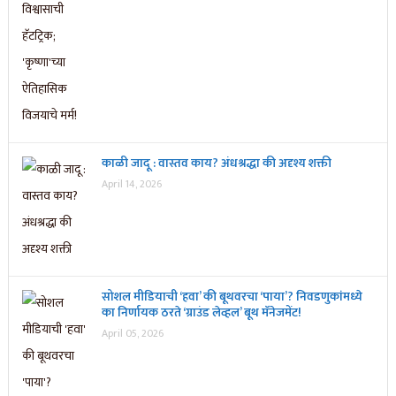
काळी जादू : वास्तव काय? अंधश्रद्धा की अदृश्य शक्ती
April 14, 2026
सोशल मीडियाची ‘हवा’ की बूथवरचा ‘पाया’? निवडणुकांमध्ये
का निर्णायक ठरते ‘ग्राउंड लेव्हल’ बूथ मॅनेजमेंट!
April 05, 2026