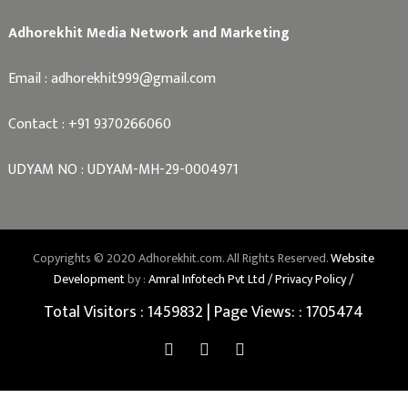
Adhorekhit Media Network and Marketing
Email :
adhorekhit999@gmail.com
Contact :
+91 9370266060
UDYAM NO : UDYAM-MH-29-0004971
Copyrights © 2020 Adhorekhit.com. All Rights Reserved.
Website
Development
by :
Amral Infotech Pvt Ltd /
Privacy Policy /
Total Visitors :
1459832
| Page Views: :
1705474