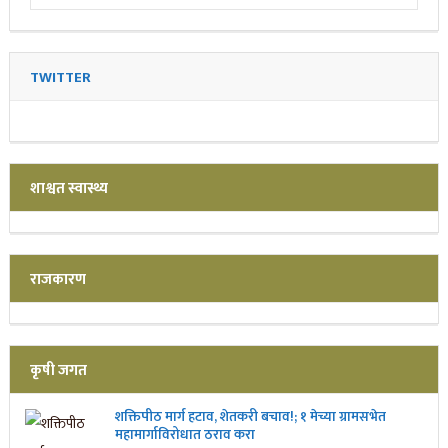
TWITTER
शाश्वत स्वास्थ्य
राजकारण
कृषी जगत
शक्तिपीठ मार्ग हटाव, शेतकरी बचाव!; १ मेच्या ग्रामसभेत
महामार्गाविरोधात ठराव करा