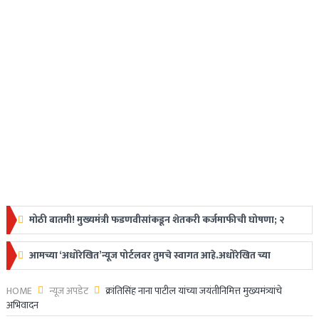
मोठी बातमी! मुख्यमंत्री फडणवीसांकडून शेतकरी कर्जमाफीची घोषणा; २
लाखापर्यंत मिळणार लाभ
आमच्या ‘अधोरेखित’न्यूज पोर्टलवर तुमचे स्वागत आहे.अधोरेखित च्या
Ajit Pawar Plane Crash : उपमुख्यमंत्री अजित पवारांचे विमान
माध्यमातून अगदी ग्रामीण स्तरापासून ते देशविदेशातील ताज्या
HOME
न्यूज अपडेट
क्रांतिसिंह नाना पाटील यांच्या जयंतीनिमित्त मुख्यमंत्र्यांचे
अपघातात निधन, महाराष्ट्रावर शोककळा
अभिवादन
घडामोडी,महत्त्वाच्या बातम्या, ब्रेकिंग न्यूज वाचकांपर्यंत नि:पक्ष व निर्भीडपणे