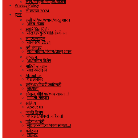
लेख/उपयुक्त माहिती/योजना
Privacy Policy
लोकसभा 2024
इतर
राशी भविष्य/पंचांग/वास्तु शास्त्र
अजब-गजब
अधोरेखित विशेष
लेख/उपयुक्त माहिती/योजना
लाइफस्टाइल
लोकसभा 2024
थर्ड अंपायर
राशी भविष्य/पंचांग/वास्तु शास्त्र
अध्यात्म
अधोरेखित विशेष
माहिती-तंत्रज्ञान
लाइफस्टाइल
About us
थर्ड अंपायर
करिअर/नोकरी जाहिराती
अध्यात्म
सोशल-मीडिया/काय सांगता…!
माहिती-तंत्रज्ञान
साहित्य
About us
व्यक्ती विशेष
करिअर/नोकरी जाहिराती
पर्यटन/भ्रमंती
सोशल-मीडिया/काय सांगता…!
मनोरंजन
साहित्य