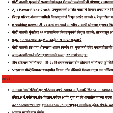
मोठी बातमी! मुख्यमंत्री फडणवीसांकडून शेतकरी कर्जमाफीची घोषणा; २ लाखाप
Ajit Pawar Plane Crash : उपमुख्यमंत्री अजित पवारांचे विमान अपघातात नि
जिल्हा परिषद-पंचायत समिती निवडणुकांचं बिगूल अखेर वाजलं! ५ फेब्रुवारीला 
Breaking news : टी-२० वर्ल्ड कपसाठी भारतीय संघाची घोषणा; शुभमन गिलला
मोठी बातमी! मुंबईसह २९ महापालिका निवडणुकांचे बिगुल वाजले; आजपासून आ
महाराष्ट्रात पावसाचा कहर! …काही तास अत्यंत महत्वाचे
मोठी बातमी! त्रिभाषा धोरणाचा शासन निर्णय रद्द; मुख्यमंत्री देवेंद्र फडणवीसांच
जम्मू-काश्मीरमध्ये मोठा दहशतवादी हल्ला, 27 जणांचा मृत्यू!
टीम इंडियाचं ‘चॅम्पियन्स’; टी-२० विश्वचषकानंतर टीम इंडियाने चॅम्पियन्स ट्रॉफ
भारताचा ऑस्ट्रेलियावर दणदणीत विजय, टीम इंडियाने घेतला बदला अन् चॅम्पिय
ADVT
आमच्या ‘अधोरेखित’न्यूज पोर्टलवर तुमचे स्वागत आहे.अधोरेखित च्या माध्यमातून अ
क्रीडा,अर्थ,मनोरंजन,तंत्र-विज्ञान,पर्यटन आणि युवा या विभागातील ताज्या घटन
adhorekhit999@gmail.com // महाराष्ट्रातून बातमीदार हवेत. संपर
अस्सल मराठी न्यूज पोर्टल