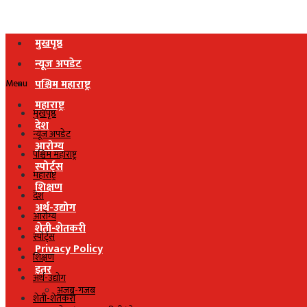
मुखपृष्ठ
न्यूज अपडेट
Menu
पश्चिम महाराष्ट्र
महाराष्ट्र
मुखपृष्ठ
देश
न्यूज अपडेट
आरोग्य
पश्चिम महाराष्ट्र
स्पोर्ट्स
महाराष्ट्र
शिक्षण
देश
अर्थ-उद्योग
आरोग्य
शेती-शेतकरी
स्पोर्ट्स
Privacy Policy
शिक्षण
इतर
अर्थ-उद्योग
अजब-गजब
शेती-शेतकरी