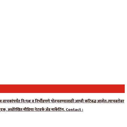
न्यूज वाचकांपर्यंत नि:पक्ष व निर्भीडपणे पोहचवण्यासाठी आम्ही कटिबद्ध आहोत.त्याचबरोबर
ादक, अधोरेखित मीडिया नेटवर्क अँड मार्केटिंग. Contact :