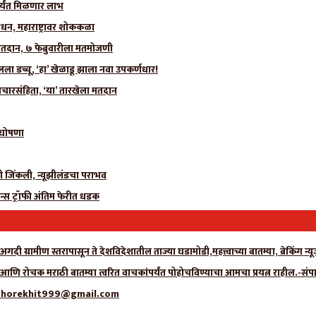
र्यंत मिळणार लाभ
धन, महाराष्ट्रावर शोककळा
मतदान, ७ फेब्रुवारीला मतमोजणी
 डच्चू, ‘हा’ खेळाडू झाला नवा उपकर्णधार!
चारसंहिता, ‘या’ तारखेला मतदान
ी घोषणा
ीही जिंकली, न्यूझीलंडचा पराभव
न्स ट्रॉफी अंतिम फेरीत धडक
गदी ग्रामीण स्तरापासून ते देशविदेशातील ताज्या घडामोडी,महत्त्वाच्या बातम्या, ब्रेकिंग 
ा आणि रोचक मराठी बातम्या त्वरित वाचकांपर्यंत पोहोचविण्याचा आमचा प्रयत्न राहील.-संप
्क- adhorekhit999@gmail.com