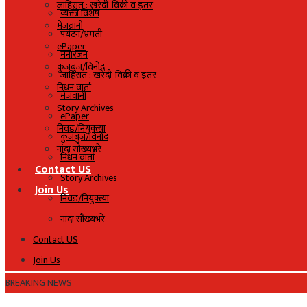
जाहिरात : खरेदी-विक्री व इतर
व्यक्ती विशेष
मेजवानी
पर्यटन/भ्रमंती
ePaper
मनोरंजन
कुजबुज/विनोद
जाहिरात : खरेदी-विक्री व इतर
निधन वार्ता
मेजवानी
Story Archives
ePaper
निवड/नियुक्त्या
कुजबुज/विनोद
नांदा सौख्यभरे
निधन वार्ता
Contact US
Story Archives
Join Us
निवड/नियुक्त्या
नांदा सौख्यभरे
Contact US
Join Us
BREAKING NEWS