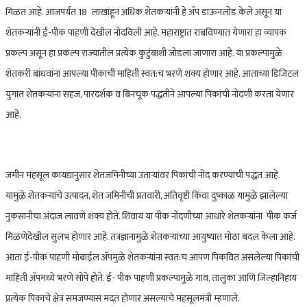
मिळत आहे. आजपर्यंत 18 लाखांहून अधिक शेतकऱ्यांनी हे ॲप डाऊनलोड केले असून या
शेतकऱ्यांनी ई-पीक पाहणी देखील नोंदविली आहे. महाराष्ट्रात राबविण्यात येणारा हा व्यापक
प्रकल्प असून हा प्रकल्प राज्यातील प्रत्येक कुटुंबाशी जोडला जाणारा आहे. या प्रकल्पामुळे
शेतकरी बांधवांना आपल्या पीकाची माहिती स्वत:च भरणे शक्य होणार आहे. आताच्या डिजिटल
युगात शेतकऱ्यांना सहज, पारदर्शक व बिनचूक पद्धतीने आपल्या पिकांची नोंदणी करता येणार
आहे.
जमीन महसूल कायद्यानुसार शेतजमिनीच्या उताऱ्यांवर पिकांची नोंद करण्याची पद्धत आहे.
यामुळे शेतकऱ्यांचे उत्पादन, शेत जमिनीची प्रतवारी, अतिवृष्टी किंवा दुष्काळ यामुळे झालेल्या
नुकसानीचा अंदाज लावणे शक्य होते. शिवाय या पीक नोंदणीच्या आधारे शेतकऱ्यांना पीक कर्ज
मिळणेदेखील सुलभ होणार आहे. तंत्रज्ञानामुळे शेतकऱ्यांच्या आयुष्यात मोठा बदल केला आहे.
आता ई-पीक पाहणी मोबाईल ॲपमुळे शेतकऱ्यांना स्वत:च आपण पिकवित असलेल्या पिकांची
माहिती ॲपमध्ये भरणे सोपे होते. ई- पीक पाहणी प्रकल्पामुळे गाव, तालुका आणि जिल्हानिहाय
प्रत्येक पिकाचे क्षेत्र समजण्यास मदत होणार असल्याचे महसूलमंत्री म्हणाले.