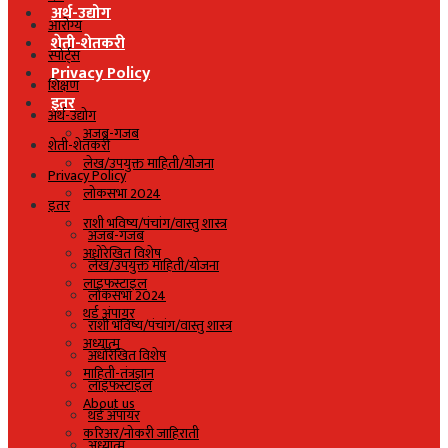
अर्थ-उद्योग
आरोग्य
शेती-शेतकरी
स्पोर्ट्स
Privacy Policy
शिक्षण
इतर
अर्थ-उद्योग
अजब-गजब
शेती-शेतकरी
लेख/उपयुक्त माहिती/योजना
Privacy Policy
लोकसभा 2024
इतर
राशी भविष्य/पंचांग/वास्तु शास्त्र
अजब-गजब
अधोरेखित विशेष
लेख/उपयुक्त माहिती/योजना
लाइफस्टाइल
लोकसभा 2024
थर्ड अंपायर
राशी भविष्य/पंचांग/वास्तु शास्त्र
अध्यात्म
अधोरेखित विशेष
माहिती-तंत्रज्ञान
लाइफस्टाइल
About us
थर्ड अंपायर
करिअर/नोकरी जाहिराती
अध्यात्म