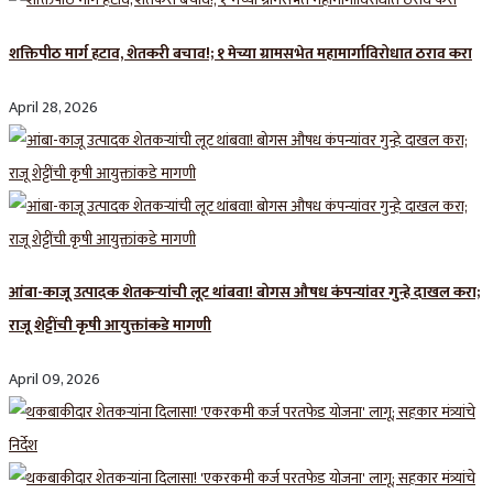
शक्तिपीठ मार्ग हटाव, शेतकरी बचाव!; १ मेच्या ग्रामसभेत महामार्गाविरोधात ठराव करा
April 28, 2026
आंबा-काजू उत्पादक शेतकऱ्यांची लूट थांबवा! बोगस औषध कंपन्यांवर गुन्हे दाखल करा;
राजू शेट्टींची कृषी आयुक्तांकडे मागणी
April 09, 2026