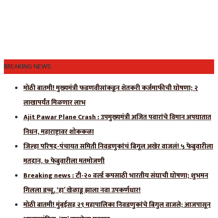
BREAKING NEWS
मोठी बातमी! मुख्यमंत्री फडणवीसांकडून शेतकरी कर्जमाफीची घोषणा; २
लाखापर्यंत मिळणार लाभ
Ajit Pawar Plane Crash : उपमुख्यमंत्री अजित पवारांचे विमान अपघातात
निधन, महाराष्ट्रावर शोककळा
जिल्हा परिषद-पंचायत समिती निवडणुकांचं बिगूल अखेर वाजलं! ५ फेब्रुवारीला
मतदान, ७ फेब्रुवारीला मतमोजणी
Breaking news : टी-२० वर्ल्ड कपसाठी भारतीय संघाची घोषणा; शुभमन
गिलला डच्चू, ‘हा’ खेळाडू झाला नवा उपकर्णधार!
मोठी बातमी! मुंबईसह २९ महापालिका निवडणुकांचे बिगुल वाजले; आजपासून