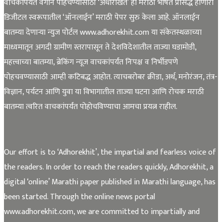
वाचकांपर्यंत वेगाने पोहचण्यासाठी ‘अधोरेखित’ हा मराठी भाषेत प्रसिद्ध होणारा
डिजीटल स्वरूपातील ‘ऑनलाईन’ मराठी पेपर सुरु केला आहे. ऑनलाईन
बातम्या देणाऱ्या न्युज पोर्टल www.adhorekhit.com या संकेतस्थळाच्या
माध्यमातून अगदी ग्रामीण स्तरापासून ते देशविदेशातील ताज्या घडामोडी,
महत्त्वाच्या बातम्या, ब्रेकिंग न्यूज वाचकांपर्यंत निःपक्ष व निर्भीडपणे
पोहचवण्यासाठी आम्ही कटिबद्ध आहोत. त्याचबरोबर क्रीडा, अर्थ, मनोरंजन, तंत्र-
विज्ञान, पर्यटन आणि युवा या विभागातील ताज्या घटना आणि रोचक मराठी
बातम्या त्वरित वाचकांपर्यंत पोहोचविण्याचा आमचा प्रयत्न राहील.
Our effort is to ‘Adhorekhit’, the impartial and fearless voice of
the readers. In order to reach the readers quickly, Adhorekhit, a
digital ‘online’ Marathi paper published in Marathi language, has
been started. Through the online news portal
www.adhorekhit.com, we are committed to impartially and