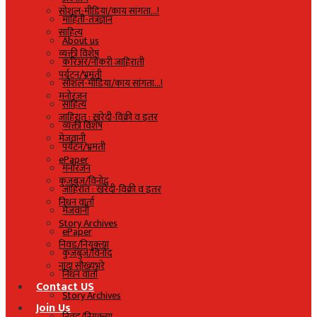
सोशल-मीडिया/काय सांगता…!
माहिती-तंत्रज्ञान
साहित्य
About us
व्यक्ती विशेष
करिअर/नोकरी जाहिराती
पर्यटन/भ्रमंती
सोशल-मीडिया/काय सांगता…!
मनोरंजन
साहित्य
जाहिरात : खरेदी-विक्री व इतर
व्यक्ती विशेष
मेजवानी
पर्यटन/भ्रमंती
ePaper
मनोरंजन
कुजबुज/विनोद
जाहिरात : खरेदी-विक्री व इतर
निधन वार्ता
मेजवानी
Story Archives
ePaper
निवड/नियुक्त्या
कुजबुज/विनोद
नांदा सौख्यभरे
निधन वार्ता
Contact US
Story Archives
Join Us
निवड/नियुक्त्या