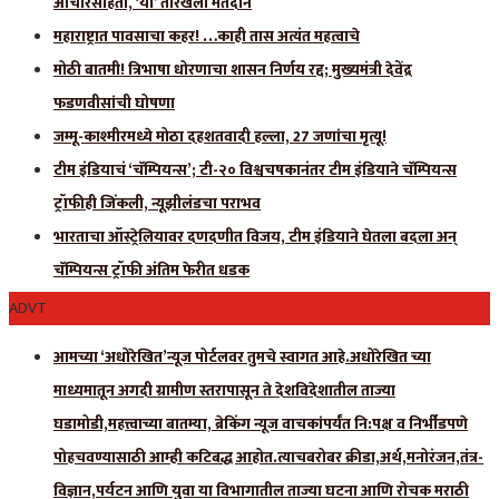
आचारसंहिता, ‘या’ तारखेला मतदान
महाराष्ट्रात पावसाचा कहर! …काही तास अत्यंत महत्वाचे
मोठी बातमी! त्रिभाषा धोरणाचा शासन निर्णय रद्द; मुख्यमंत्री देवेंद्र
फडणवीसांची घोषणा
जम्मू-काश्मीरमध्ये मोठा दहशतवादी हल्ला, 27 जणांचा मृत्यू!
टीम इंडियाचं ‘चॅम्पियन्स’; टी-२० विश्वचषकानंतर टीम इंडियाने चॅम्पियन्स
ट्रॉफीही जिंकली, न्यूझीलंडचा पराभव
भारताचा ऑस्ट्रेलियावर दणदणीत विजय, टीम इंडियाने घेतला बदला अन्
चॅम्पियन्स ट्रॉफी अंतिम फेरीत धडक
ADVT
आमच्या ‘अधोरेखित’न्यूज पोर्टलवर तुमचे स्वागत आहे.अधोरेखित च्या
माध्यमातून अगदी ग्रामीण स्तरापासून ते देशविदेशातील ताज्या
घडामोडी,महत्त्वाच्या बातम्या, ब्रेकिंग न्यूज वाचकांपर्यंत नि:पक्ष व निर्भीडपणे
पोहचवण्यासाठी आम्ही कटिबद्ध आहोत.त्याचबरोबर क्रीडा,अर्थ,मनोरंजन,तंत्र-
विज्ञान,पर्यटन आणि युवा या विभागातील ताज्या घटना आणि रोचक मराठी