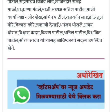
पाटील,सहसचिव विजय लाड,खजिनदार राजेंद्र
माळी,प्रा.कृष्णा मंडले,माजी अध्यक्ष सतिश पाटील,माजी
कार्याध्यक्ष नजीर शेख,सचिन पाटील,राजवर्धन लाड,डॉ.अतुल
मोरे,विकास कोरे,लव्हाजी देसाई,धनंजय भोसले,अजय
थोरात,विश्वास कदम,किरण पाटील,अनिल पाटील,विश्वजित
पाटील,सौरभ सावंत यांच्यासह आविष्कारचे सदस्य उपस्थित
होते.