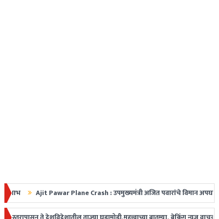
Ajit Pawar Plane Crash : उपमुख्यमंत्री अजित पवारांचे विमान अपघातात निधन, महारा
धडक
सून ते देशविदेशातील ताज्या घडामोडी,महत्त्वाच्या बातम्या, ब्रेकिंग न्यूज वाचकांपर्