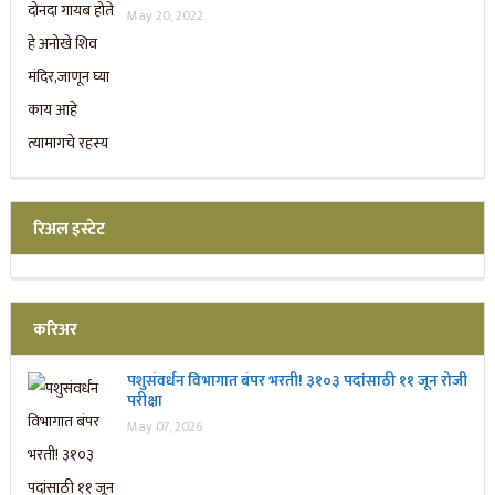
May 20, 2022
रिअल इस्टेट
करिअर
पशुसंवर्धन विभागात बंपर भरती! ३१०३ पदांसाठी ११ जून रोजी
परीक्षा
May 07, 2026