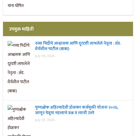
उपयुक्त माहिती
नव्या पिढीचे आश्वासक आणि दूरदृष्टी लाभलेले नेतृत्व : ॲड.
धैर्यशील पाटील (बाबा)
July 06, 2026
पुण्यश्लोक अहिल्यादेवी होळकर कर्जमुक्ती योजना २०२६;
जाणून घेवूया महत्त्वाचे प्रश्न व त्याची उत्तरे
July 05, 2026