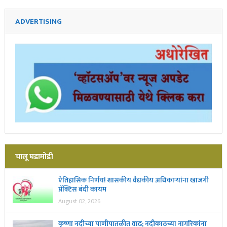
ADVERTISING
चालू घडामोडी
ऐतिहासिक निर्णय! शासकीय वैद्यकीय अधिकाऱ्यांना खाजगी
प्रॅक्टिस बंदी कायम
August 02, 2026
कृष्णा नदीच्या पाणीपातळीत वाढ; नदीकाठच्या नागरिकांना