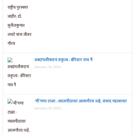
शब्दांपलीकडचं वक्तृत्व : बॅरिस्टर नाथ पै
January 18, 2026
‘मी’पणा टाळा : व्यासपीठावर आत्मगौरव नव्हे, संवाद महत्त्वाचा!
January 07, 2026