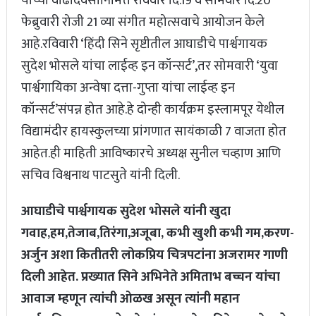
यांच्या वाढदिवसानिमित्त रविवार दि.19 व सोमवार दि.20
फेब्रुवारी रोजी 21 व्या संगीत महोत्सवाचे आयोजन केले
आहे.रविवारी ‘हिंदी सिने सृष्टीतील आघाडीचे पार्श्वगायक
सुदेश भोसले यांचा लाईव्ह इन कॉन्सर्ट’,तर सोमवारी ‘युवा
पार्श्वगायिका अन्वेषा दत्ता-गुप्ता यांचा लाईव्ह इन
कॉन्सर्ट’संपन्न होत आहे.हे दोन्ही कार्यक्रम इस्लामपूर येथील
विद्यामंदीर हायस्कुलच्या प्रांगणात सायंकाळी 7 वाजता होत
आहेत.ही माहिती आविष्कारचे अध्यक्ष सुनील चव्हाण आणि
सचिव विश्वनाथ पाटसुते यांनी दिली.
आघाडीचे पार्श्वगायक सुदेश भोसले यांनी खुदा
गवाह,हम,तेजाब,तिरंगा,अजूबा, कभी खुशी कभी गम,करण-
अर्जुन अशा कितीतरी लोकप्रिय चित्रपटांना अजरामर गाणी
दिली आहेत. प्रख्यात सिने अभिनेते अमिताभ बच्चन यांचा
आवाज म्हणून त्यांची ओळख असून त्यांनी महान