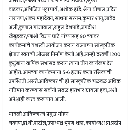
जसराज,पद्मश्री पद्मजा फेंणाणी-जोगळेकर,सुरेश
वाडकर,अभिजित भट्टाचार्य, अशोक हांडे, श्रेया घोषाल,उदित
नारायण,शंकर महादेवन, साधना सरगम,कुमार शानू,जावेद
अली,कुणाल गांजावाला,राहुल देशपांडे,जगदीश
खेबुडकर,पद्मश्री विजय घाटे यांच्यासह 90 च्यावर
कार्यक्रमांचे यशस्वी आयोजन करून राज्याच्या सांस्कृतिक
क्षेत्रात स्वतःची ओळख निर्माण केली आहे.आम्ही दरवर्षी 1200
कुटुंबांना वार्षिक सभासद करून त्यांना तीन कार्यक्रम देत
आहोत. आमच्या कार्यक्रमांना 5-6 हजार कला रसिकांची
उपस्थिती असते.आविष्कार ची ही सांस्कृतिक चळवळ अधिक
गतिमान करण्यास सर्वांनी सढळ हातभार द्यायला हवा,अशी
अपेक्षाही व्यक्त करण्यात आली.
यावेळी आविष्कारचे प्रमुख मोहन
चव्हाण,डी.बी.पाटील,उपाध्यक्ष भूषण शहा, कार्याध्यक्ष प्रा.प्रदीप