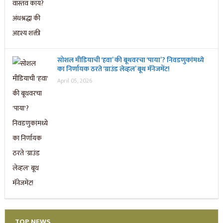
सोशल मीडियाची ‘हवा’ की बूथवरचा ‘पाया’? निवडणुकांमध्ये
का निर्णायक ठरते ‘ग्राउंड लेव्हल’ बूथ मॅनेजमेंट!
April 05, 2026
TOP NEWS