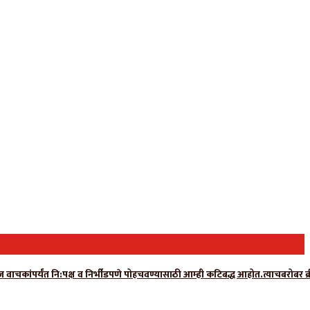
ग न्यूज वाचकांपर्यंत नि:पक्ष व निर्भीडपणे पोहचवण्यासाठी आम्ही कटिबद्ध आहोत.त्याचबरो