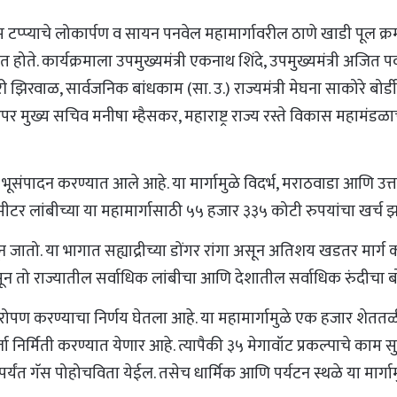
अंतिम टप्प्याचे लोकार्पण व सायन पनवेल महामार्गावरील ठाणे खाडी पूल क
बोलत होते. कार्यक्रमाला उपमुख्यमंत्री एकनाथ शिंदे, उपमुख्यमंत्री अजित 
नरहरी झिरवाळ, सार्वजनिक बांधकाम (सा. उ.) राज्यमंत्री मेघना साकोर
 मुख्य सचिव मनीषा म्हैसकर, महाराष्ट्र राज्य रस्ते विकास महाम
ळेत भूसंपादन करण्यात आले आहे. या मार्गामुळे विदर्भ, मराठवाडा आणि उत्
र लांबीच्या या महामार्गासाठी ५५ हजार ३३५ कोटी रुपयांचा खर्च झ
 जातो. या भागात सह्याद्रीच्या डोंगर रांगा असून अतिशय खडतर मार्ग काढ
 तो राज्यातील सर्वाधिक लांबीचा आणि देशातील सर्वाधिक रुंदीचा ब
ृक्षारोपण करण्याचा निर्णय घेतला आहे. या महामार्गामुळे एक हजार 
 निर्मिती करण्यात येणार आहे. त्यापैकी ३५ मेगावॉट प्रकल्पाचे काम 
पर्यंत गॅस पोहोचविता येईल. तसेच धार्मिक आणि पर्यटन स्थळे या मार