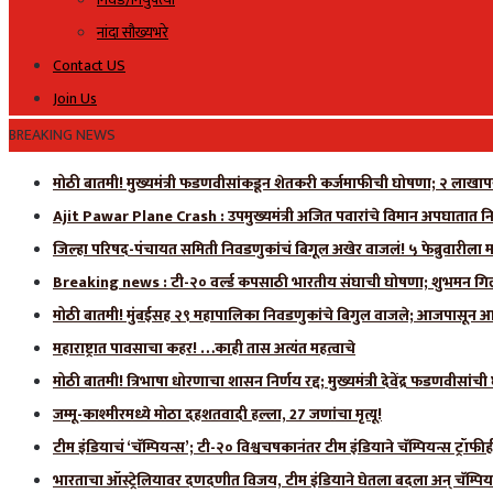
नांदा सौख्यभरे
Contact US
Join Us
BREAKING NEWS
मोठी बातमी! मुख्यमंत्री फडणवीसांकडून शेतकरी कर्जमाफीची घोषणा; २ लाखाप
Ajit Pawar Plane Crash : उपमुख्यमंत्री अजित पवारांचे विमान अपघातात नि
जिल्हा परिषद-पंचायत समिती निवडणुकांचं बिगूल अखेर वाजलं! ५ फेब्रुवारीला 
Breaking news : टी-२० वर्ल्ड कपसाठी भारतीय संघाची घोषणा; शुभमन गिलला
मोठी बातमी! मुंबईसह २९ महापालिका निवडणुकांचे बिगुल वाजले; आजपासून आ
महाराष्ट्रात पावसाचा कहर! …काही तास अत्यंत महत्वाचे
मोठी बातमी! त्रिभाषा धोरणाचा शासन निर्णय रद्द; मुख्यमंत्री देवेंद्र फडणवीसांच
जम्मू-काश्मीरमध्ये मोठा दहशतवादी हल्ला, 27 जणांचा मृत्यू!
टीम इंडियाचं ‘चॅम्पियन्स’; टी-२० विश्वचषकानंतर टीम इंडियाने चॅम्पियन्स ट्रॉफ
भारताचा ऑस्ट्रेलियावर दणदणीत विजय, टीम इंडियाने घेतला बदला अन् चॅम्पिय