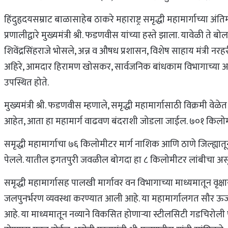
हिंदुहृदयसम्राट बाळासाहेब ठाकरे महाराष्ट्र समृद्धी महामार्गाच्या 
प्रणालीद्वारे मुख्यमंत्री श्री. फडणवीस यांच्या हस्ते झाला. यावेळी ते 
शिवेंद्रसिंहराजे भोसले, अन्न व औषध प्रशासन, विशेष साहाय मंत्री 
अहिरे, आमदार हिरामण खोसकर, सार्वजनिक बांधकाम विभागाच्या अपर
उपस्थित होते.
मुख्यमंत्री श्री. फडणवीस म्हणाले, समृद्धी महामार्गासाठी विक्रमी वे
आहेत, आता हा महामार्ग वाढवण बंदराशी जोडला जाईल. ७०१ किलोमीट
समृद्धी महामार्गाचा ७६ किलोमीटर मार्ग नाशिक आणि ठाणे जिल्ह्यातून
पेलले. यातील इगतपुरी जवळील बोगदा हा ८ किलोमीटर लांबीचा असून
समृद्धी महामार्गासह पालखी मार्गावर वन विभागाच्या माध्यमातून व
जलपुनर्भरण व्यवस्था करण्यात आली आहे. या महामार्गालगत सौर ऊर्जा
आहे. या माध्यमातून नव्याने विकसित होणाऱ्या स्टीलसिटी गडचिरोली 