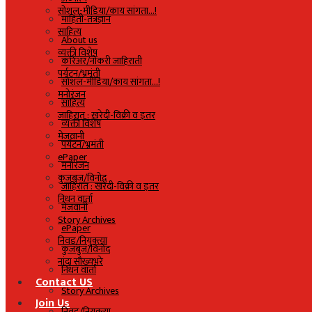
सोशल-मीडिया/काय सांगता…!
माहिती-तंत्रज्ञान
साहित्य
About us
व्यक्ती विशेष
करिअर/नोकरी जाहिराती
पर्यटन/भ्रमंती
सोशल-मीडिया/काय सांगता…!
मनोरंजन
साहित्य
जाहिरात : खरेदी-विक्री व इतर
व्यक्ती विशेष
मेजवानी
पर्यटन/भ्रमंती
ePaper
मनोरंजन
कुजबुज/विनोद
जाहिरात : खरेदी-विक्री व इतर
निधन वार्ता
मेजवानी
Story Archives
ePaper
निवड/नियुक्त्या
कुजबुज/विनोद
नांदा सौख्यभरे
निधन वार्ता
Contact US
Story Archives
Join Us
निवड/नियुक्त्या