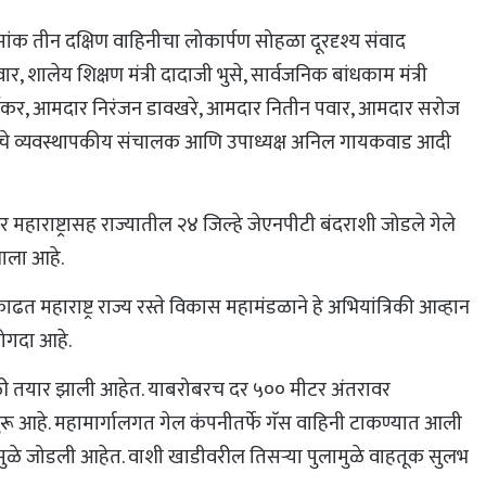
्रमांक तीन दक्षिण वाहिनीचा लोकार्पण सोहळा दूरदृश्य संवाद
पवार, शालेय शिक्षण मंत्री दादाजी भुसे, सार्वजनिक बांधकाम मंत्री
े बोर्डीकर, आमदार निरंजन डावखरे, आमदार नितीन पवार, आमदार सरोज
ंडळाचे व्यवस्थापकीय संचालक आणि उपाध्यक्ष अनिल गायकवाड आदी
तर महाराष्ट्रासह राज्यातील २४ जिल्हे जेएनपीटी बंदराशी जोडले गेले
ाला आहे.
त महाराष्ट्र राज्य रस्ते विकास महामंडळाने हे अभियांत्रिकी आव्हान
ोगदा आहे.
शेततळी तयार झाली आहेत. याबरोबरच दर ५०० मीटर अंतरावर
सुरू आहे. महामार्गालगत गेल कंपनीतर्फे गॅस वाहिनी टाकण्यात आली
्गामुळे जोडली आहेत. वाशी खाडीवरील तिसऱ्या पुलामुळे वाहतूक सुलभ