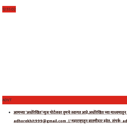
12:55:02
ADVT
आमच्या ‘अधोरेखित’न्यूज पोर्टलवर तुमचे स्वागत आहे.अधोरेखित च्या माध्यमातून 
adhorekhit999@gmail.com // महाराष्ट्रातून बातमीदार हवेत. संपर