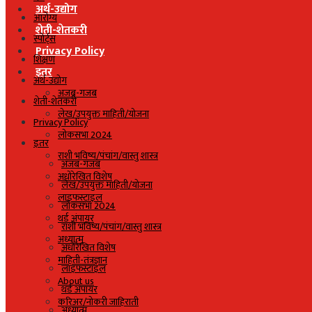
अर्थ-उद्योग
आरोग्य
शेती-शेतकरी
स्पोर्ट्स
Privacy Policy
शिक्षण
इतर
अर्थ-उद्योग
अजब-गजब
शेती-शेतकरी
लेख/उपयुक्त माहिती/योजना
Privacy Policy
लोकसभा 2024
इतर
राशी भविष्य/पंचांग/वास्तु शास्त्र
अजब-गजब
अधोरेखित विशेष
लेख/उपयुक्त माहिती/योजना
लाइफस्टाइल
लोकसभा 2024
थर्ड अंपायर
राशी भविष्य/पंचांग/वास्तु शास्त्र
अध्यात्म
अधोरेखित विशेष
माहिती-तंत्रज्ञान
लाइफस्टाइल
About us
थर्ड अंपायर
करिअर/नोकरी जाहिराती
अध्यात्म