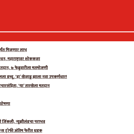
र्यंत मिळणार लाभ
धन, महाराष्ट्रावर शोककळा
मतदान, ७ फेब्रुवारीला मतमोजणी
 डच्चू, ‘हा’ खेळाडू झाला नवा उपकर्णधार!
चारसंहिता, ‘या’ तारखेला मतदान
ी घोषणा
ीही जिंकली, न्यूझीलंडचा पराभव
न्स ट्रॉफी अंतिम फेरीत धडक