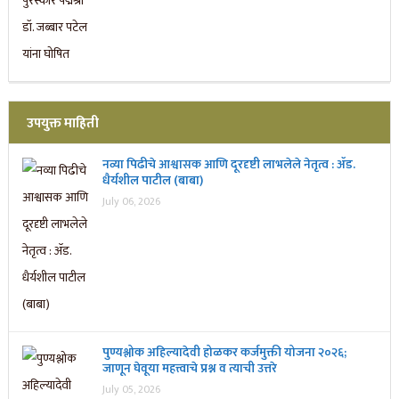
उपयुक्त माहिती
नव्या पिढीचे आश्वासक आणि दूरदृष्टी लाभलेले नेतृत्व : ॲड.
धैर्यशील पाटील (बाबा)
July 06, 2026
पुण्यश्लोक अहिल्यादेवी होळकर कर्जमुक्ती योजना २०२६;
जाणून घेवूया महत्त्वाचे प्रश्न व त्याची उत्तरे
July 05, 2026