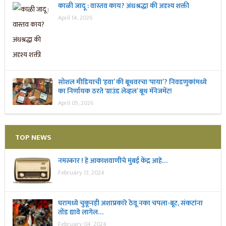
काळी जादू : वास्तव काय? अंधश्रद्धा की अदृश्य शक्ती
April 14, 2026
सोशल मीडियाची ‘हवा’ की बूथवरचा ‘पाया’? निवडणुकांमध्ये
का निर्णायक ठरते ‘ग्राउंड लेव्हल’ बूथ मॅनेजमेंट!
April 05, 2026
TOP NEWS
नमस्कार ! हे आकाशवाणीचे मुंबई केंद्र आहे…
February 13, 2024
घरामध्ये चुकूनही अशाप्रकारे ठेवू नका चपला-बूट, संकटांना
तोंड द्यावे लागेल…
February 04, 2024