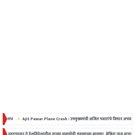
Ajit Pawar Plane Crash : उपमुख्यमंत्री अजित पवारांचे विमान अपघातात निधन, महा
त धडक
पासून ते देशविदेशातील ताज्या घडामोडी,महत्त्वाच्या बातम्या, ब्रेकिंग न्यूज वाचकांप