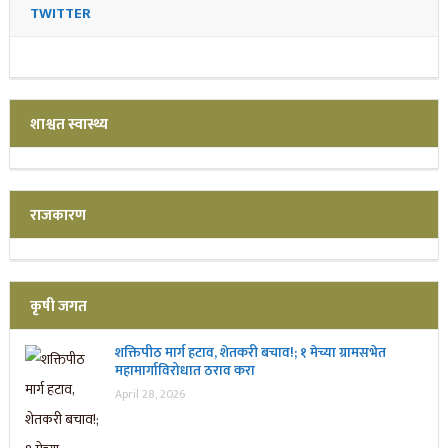
TWITTER
शाश्वत स्वास्थ्य
राजकारण
कृषी जगत
शक्तिपीठ मार्ग हटाव, शेतकरी बचाव!; १ मेच्या ग्रामसभेत
महामार्गाविरोधात ठराव करा
April 28, 2026