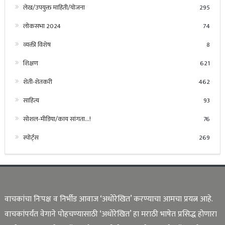
लेख/उपयुक्त माहिती/योजना
295
लोकसभा 2024
74
व्यक्ती विशेष
8
शिक्षण
621
शेती-शेतकरी
462
साहित्य
93
सोशल-मीडिया/काय सांगता…!
76
स्पोर्ट्स
269
वाचकांचा निःपक्ष व निर्भीड आवाज ‘अधोरेखित’ करण्याचा आमचा प्रयत्न आहे.
वाचकांपर्यंत वेगाने पोहचण्यासाठी ‘अधोरेखित’ हा मराठी भाषेत प्रसिद्ध होणारा