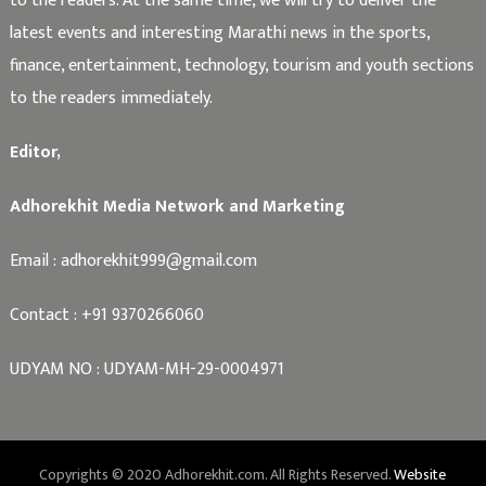
to the readers. At the same time, we will try to deliver the
latest events and interesting Marathi news in the sports,
finance, entertainment, technology, tourism and youth sections
to the readers immediately.
Editor,
Adhorekhit Media Network and Marketing
Email :
adhorekhit999@gmail.com
Contact :
+91 9370266060
UDYAM NO : UDYAM-MH-29-0004971
Copyrights © 2020 Adhorekhit.com. All Rights Reserved.
Website