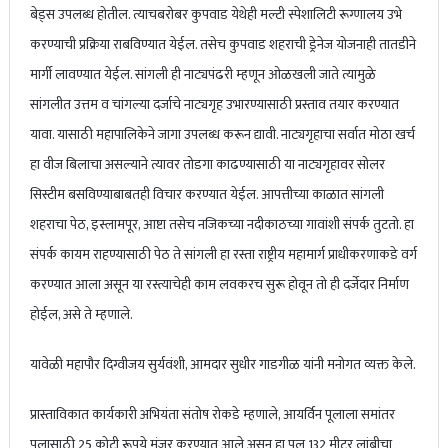
बेड्स उपलब्ध होतील. त्याचबरोबर कुपवाड येथेही मल्टी स्पेशालिटी रूग्णालय उभे
करण्याची प्रक्रिया राबविण्यात येईल. तसेच कुपवाड शहराची ड्रेनेज योजनाही तातडीने
मार्गी लावण्यात येईल. सांगली ही नाट्यपंढरी म्हणून ओळखली जाते त्यामुळे
सांगलीत उत्तम व चांगल्या दर्जाचे नाट्यगृह उभारण्यासाठी प्रस्ताव तयार करण्यात
यावा. यासाठी महापालिकेने जागा उपलब्ध करून द्यावी. नाट्यगृहाचा सर्वात मोठा खर्च
हा वीज बिलाचा असल्याने त्यावर तोडगा काढण्यासाठी या नाट्यगृहावर सोलर
सिस्टीम बसविण्याबाबतही विचार करण्यात येईल. आपत्तीच्या काळात सांगली
शहराचा पेठ, इस्लामपूर, आष्टा तसेच नजिकच्या नदीकाठच्या गावांशी संपर्क तुटतो. हा
संपर्क कायम राहण्यासाठी पेठ ते सांगली हा रस्ता राष्ट्रीय महामार्ग प्राधीकरणाकडे वर्ग
करण्यात आला असून या रस्त्याचेही काम लवकरच सुरू होवून तो ही दर्जेदार निर्माण
होईल, असे ते म्हणाले.
यावेळी महापौर दिग्वीजय सुर्यवंशी, आमदार सुधीर गाडगीळ यांनी मनोगत व्यक्त केले.
प्रास्ताविकात कार्यकारी अभियंता संतोष रोकडे म्हणाले, आयर्विन पूलाला समांतर
पूलासाठी 25 कोटी रूपये मंजूर करण्यात आले असून हा पूल 132 मीटर लांबीचा