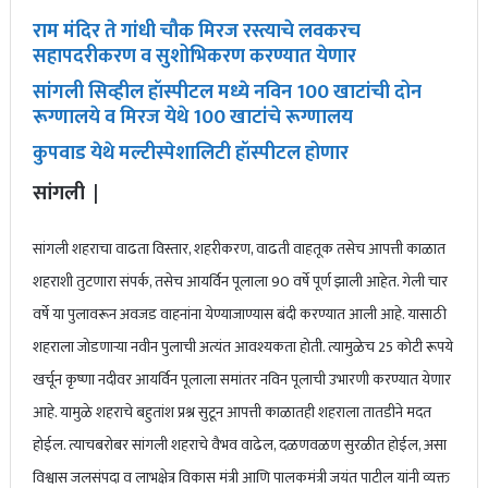
राम मंदिर ते गांधी चौक मिरज रस्त्याचे लवकरच
सहापदरीकरण व सुशोभिकरण करण्यात येणार
सांगली सिव्हील हॉस्पीटल मध्ये नविन 100 खाटांची दोन
रूग्णालये व मिरज येथे 100 खाटांचे रूग्णालय
कुपवाड येथे मल्टीस्पेशालिटी हॉस्पीटल होणार
सांगली |
सांगली शहराचा वाढता विस्तार, शहरीकरण, वाढती वाहतूक तसेच आपत्ती काळात
शहराशी तुटणारा संपर्क, तसेच आयर्विन पूलाला 90 वर्षे पूर्ण झाली आहेत. गेली चार
वर्षे या पुलावरून अवजड वाहनांना येण्याजाण्यास बंदी करण्यात आली आहे. यासाठी
शहराला जोडणाऱ्या नवीन पुलाची अत्यंत आवश्यकता होती. त्यामुळेच 25 कोटी रूपये
खर्चून कृष्णा नदीवर आयर्विन पूलाला समांतर नविन पूलाची उभारणी करण्यात येणार
आहे. यामुळे शहराचे बहुतांश प्रश्न सुटून आपत्ती काळातही शहराला तातडीने मदत
होईल. त्याचबरोबर सांगली शहराचे वैभव वाढेल, दळणवळण सुरळीत होईल, असा
विश्वास जलसंपदा व लाभक्षेत्र विकास मंत्री आणि पालकमंत्री जयंत पाटील यांनी व्यक्त