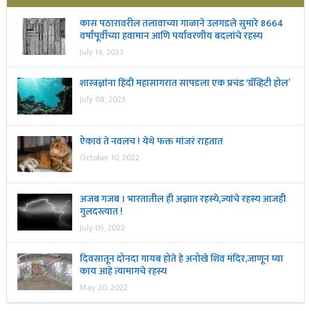
कास पठारावरील तलावाच्या गाळाने उलगडले सुमारे 8664
वर्षांपूर्वीच्या हवामान आणि पर्यावरणीय बदलांचे रहस्य
July 14, 2023
शास्त्रज्ञांना हिंदी महासागरात सापडला एक प्रचंड ‘ग्रॅव्हिटी होल’
July 08, 2023
ऐकावं ते नवलच ! येथे फक्त मांजरं राहतात
October 10, 2022
अजब गजब । भारतातील ही अज्ञात रहस्ये,ज्यांचे रहस्य आजही
गुलदस्त्यात !
July 05, 2022
दिवसातून दोनदा गायब होते हे अनोखे शिव मंदिर,जाणून घ्या
काय आहे त्यामागचे रहस्य
May 20, 2022