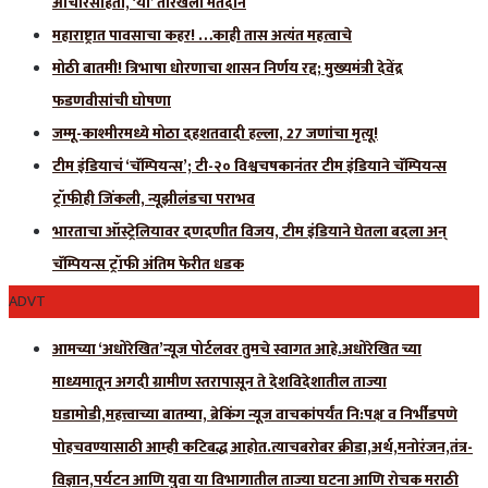
आचारसंहिता, ‘या’ तारखेला मतदान
महाराष्ट्रात पावसाचा कहर! …काही तास अत्यंत महत्वाचे
मोठी बातमी! त्रिभाषा धोरणाचा शासन निर्णय रद्द; मुख्यमंत्री देवेंद्र
फडणवीसांची घोषणा
जम्मू-काश्मीरमध्ये मोठा दहशतवादी हल्ला, 27 जणांचा मृत्यू!
टीम इंडियाचं ‘चॅम्पियन्स’; टी-२० विश्वचषकानंतर टीम इंडियाने चॅम्पियन्स
ट्रॉफीही जिंकली, न्यूझीलंडचा पराभव
भारताचा ऑस्ट्रेलियावर दणदणीत विजय, टीम इंडियाने घेतला बदला अन्
चॅम्पियन्स ट्रॉफी अंतिम फेरीत धडक
ADVT
आमच्या ‘अधोरेखित’न्यूज पोर्टलवर तुमचे स्वागत आहे.अधोरेखित च्या
माध्यमातून अगदी ग्रामीण स्तरापासून ते देशविदेशातील ताज्या
घडामोडी,महत्त्वाच्या बातम्या, ब्रेकिंग न्यूज वाचकांपर्यंत नि:पक्ष व निर्भीडपणे
पोहचवण्यासाठी आम्ही कटिबद्ध आहोत.त्याचबरोबर क्रीडा,अर्थ,मनोरंजन,तंत्र-
विज्ञान,पर्यटन आणि युवा या विभागातील ताज्या घटना आणि रोचक मराठी