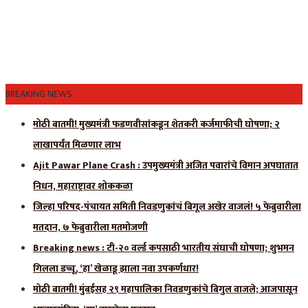
BREAKING NEWS
मोठी बातमी! मुख्यमंत्री फडणवीसांकडून शेतकरी कर्जमाफीची घोषणा; २
लाखापर्यंत मिळणार लाभ
Ajit Pawar Plane Crash : उपमुख्यमंत्री अजित पवारांचे विमान अपघातात
निधन, महाराष्ट्रावर शोककळा
जिल्हा परिषद-पंचायत समिती निवडणुकांचं बिगूल अखेर वाजलं! ५ फेब्रुवारीला
मतदान, ७ फेब्रुवारीला मतमोजणी
Breaking news : टी-२० वर्ल्ड कपसाठी भारतीय संघाची घोषणा; शुभमन
गिलला डच्चू, ‘हा’ खेळाडू झाला नवा उपकर्णधार!
मोठी बातमी! मुंबईसह २९ महापालिका निवडणुकांचे बिगुल वाजले; आजपासून