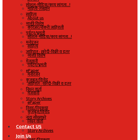
सोशल-मीडिया/काय सांगता…!
माहिती-तंत्रज्ञान
साहित्य
About us
व्यक्ती विशेष
करिअर/नोकरी जाहिराती
पर्यटन/भ्रमंती
सोशल-मीडिया/काय सांगता…!
मनोरंजन
साहित्य
जाहिरात : खरेदी-विक्री व इतर
व्यक्ती विशेष
मेजवानी
पर्यटन/भ्रमंती
ePaper
मनोरंजन
कुजबुज/विनोद
जाहिरात : खरेदी-विक्री व इतर
निधन वार्ता
मेजवानी
Story Archives
ePaper
निवड/नियुक्त्या
कुजबुज/विनोद
नांदा सौख्यभरे
निधन वार्ता
Contact US
Story Archives
Join Us
निवड/नियुक्त्या