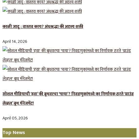
काळी जादू : वास्तव काय? अंधश्रद्धा की अदृश्य शक्ती
April 14, 2026
सोशल मीडियाची ‘हवा’ की बूथवरचा ‘पाया’? निवडणुकांमध्ये का निर्णायक ठरते ‘ग्राउंड
लेव्हल’ बूथ मॅनेजमेंट!
April 05, 2026
Top News