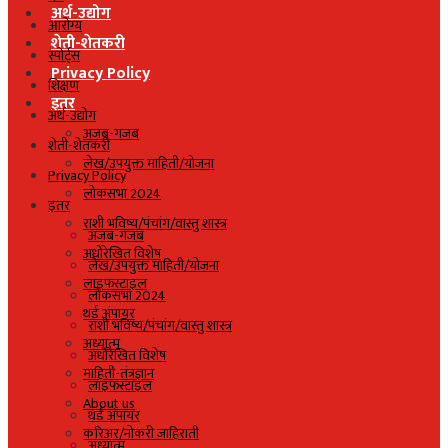
अर्थ-उद्योग
आरोग्य
शेती-शेतकरी
स्पोर्ट्स
Privacy Policy
शिक्षण
इतर
अर्थ-उद्योग
अजब-गजब
शेती-शेतकरी
लेख/उपयुक्त माहिती/योजना
Privacy Policy
लोकसभा 2024
इतर
राशी भविष्य/पंचांग/वास्तु शास्त्र
अजब-गजब
अधोरेखित विशेष
लेख/उपयुक्त माहिती/योजना
लाइफस्टाइल
लोकसभा 2024
थर्ड अंपायर
राशी भविष्य/पंचांग/वास्तु शास्त्र
अध्यात्म
अधोरेखित विशेष
माहिती-तंत्रज्ञान
लाइफस्टाइल
About us
थर्ड अंपायर
करिअर/नोकरी जाहिराती
अध्यात्म