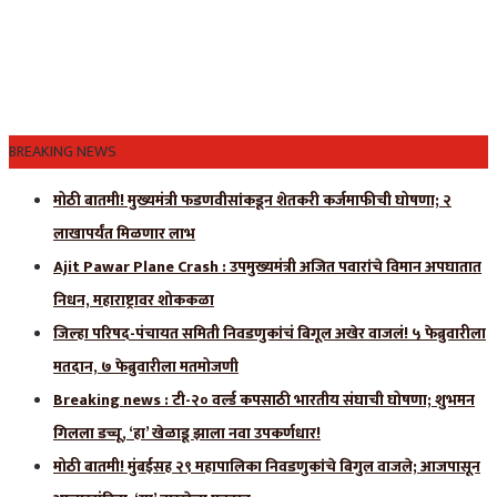
BREAKING NEWS
मोठी बातमी! मुख्यमंत्री फडणवीसांकडून शेतकरी कर्जमाफीची घोषणा; २
लाखापर्यंत मिळणार लाभ
Ajit Pawar Plane Crash : उपमुख्यमंत्री अजित पवारांचे विमान अपघातात
निधन, महाराष्ट्रावर शोककळा
जिल्हा परिषद-पंचायत समिती निवडणुकांचं बिगूल अखेर वाजलं! ५ फेब्रुवारीला
मतदान, ७ फेब्रुवारीला मतमोजणी
Breaking news : टी-२० वर्ल्ड कपसाठी भारतीय संघाची घोषणा; शुभमन
गिलला डच्चू, ‘हा’ खेळाडू झाला नवा उपकर्णधार!
मोठी बातमी! मुंबईसह २९ महापालिका निवडणुकांचे बिगुल वाजले; आजपासून