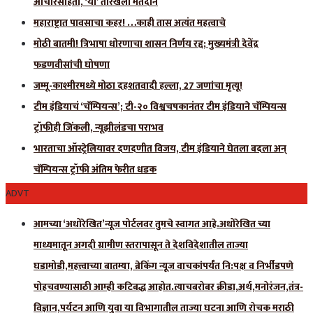
आचारसंहिता, ‘या’ तारखेला मतदान
महाराष्ट्रात पावसाचा कहर! …काही तास अत्यंत महत्वाचे
मोठी बातमी! त्रिभाषा धोरणाचा शासन निर्णय रद्द; मुख्यमंत्री देवेंद्र
फडणवीसांची घोषणा
जम्मू-काश्मीरमध्ये मोठा दहशतवादी हल्ला, 27 जणांचा मृत्यू!
टीम इंडियाचं ‘चॅम्पियन्स’; टी-२० विश्वचषकानंतर टीम इंडियाने चॅम्पियन्स
ट्रॉफीही जिंकली, न्यूझीलंडचा पराभव
भारताचा ऑस्ट्रेलियावर दणदणीत विजय, टीम इंडियाने घेतला बदला अन्
चॅम्पियन्स ट्रॉफी अंतिम फेरीत धडक
ADVT
आमच्या ‘अधोरेखित’न्यूज पोर्टलवर तुमचे स्वागत आहे.अधोरेखित च्या
माध्यमातून अगदी ग्रामीण स्तरापासून ते देशविदेशातील ताज्या
घडामोडी,महत्त्वाच्या बातम्या, ब्रेकिंग न्यूज वाचकांपर्यंत नि:पक्ष व निर्भीडपणे
पोहचवण्यासाठी आम्ही कटिबद्ध आहोत.त्याचबरोबर क्रीडा,अर्थ,मनोरंजन,तंत्र-
विज्ञान,पर्यटन आणि युवा या विभागातील ताज्या घटना आणि रोचक मराठी