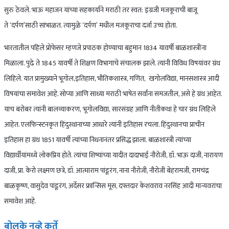
सुरु ठेवले. भाऊ महाजन यांच्या सहकार्याने मराठी तर स्वत: इंग्रजी मजकूराची बाजू
ते ‘दर्पण’साठी सांभाळत. त्यामुळे ‘दर्पण’ मधील मजकूराचा दर्जा उच्च होता.
भारतातील पहिले प्रोफेसर म्हणजे प्रपाठक होण्याचा बहुमान 1834 यावर्षी बाळशास्त्रींना
मिळाला. पुढे ते 1845 यावर्षी ते शिक्षण विभागाचे संचालक झाले. त्यांनी विविध विषयांवर ग्रंथ
लिहिले. यात प्रामुख्याने भूगोल,इतिहास, भौतिकशास्त्र, गणित, खगोलविद्या, मानसशास्त्र आदी
विषयांचा समावेश आहे. सोप्या आणि साध्या मराठी भाषेत सर्वांना समजतील, असे हे ग्रंथ आहेत.
याच बरोबर त्यांनी बालव्याकरण, भूगोलविद्या, सारसंग्रह आणि नीतीकथा हे चार ग्रंथ लिहिले
आहेत. एलफिन्स्टनकृत हिंदुस्थानाच्या आधारे त्यांनी इतिहास रचला. हिंदुस्थानचा प्राचीन
इतिहास हा ग्रंथ 1851 यावर्षी त्यांच्या निधनानंतर प्रसिद्ध झाला. बाळशास्त्री त्यांच्या
विद्यार्थीयांमध्ये लोकप्रिय होते. त्यांचा शिष्यांच्या यादीत दादाभाई नौरोजी, डॉ. भाऊ दाजी, नारायण
दाजी, प्रा. केरो लक्ष्मण छत्रे, डॉ. आत्माराम पांडूरंग, नाना नौरोजी, नौरोजी बेहरामजी, रामचंद्र
बाळकृष्ण, वासुदेव पांडूरंग, अर्देसर फ्रान्सिस मूस, दफ्तदार केशवराव नरसिंह आदी मान्यवरांचा
समावेश आहे.
बोलके नव्हे कर्ते