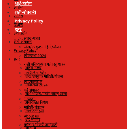
अर्थ-उद्योग
आरोग्य
शेती-शेतकरी
स्पोर्ट्स
Privacy Policy
शिक्षण
इतर
अर्थ-उद्योग
अजब-गजब
शेती-शेतकरी
लेख/उपयुक्त माहिती/योजना
Privacy Policy
लोकसभा 2024
इतर
राशी भविष्य/पंचांग/वास्तु शास्त्र
अजब-गजब
अधोरेखित विशेष
लेख/उपयुक्त माहिती/योजना
लाइफस्टाइल
लोकसभा 2024
थर्ड अंपायर
राशी भविष्य/पंचांग/वास्तु शास्त्र
अध्यात्म
अधोरेखित विशेष
माहिती-तंत्रज्ञान
लाइफस्टाइल
About us
थर्ड अंपायर
करिअर/नोकरी जाहिराती
अध्यात्म