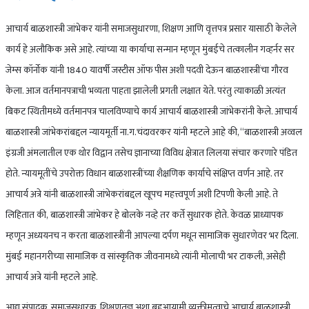
आचार्य बाळशास्त्री जांभेकर यांनी समाजसुधारणा, शिक्षण आणि वृत्तपत्र प्रसार यासाठी केलेले
कार्य हे अलौकिक असे आहे. त्यांच्या या कार्याचा सन्मान म्हणून मुंबईचे तत्कालीन गव्हर्नर सर
जेम्स कॉर्नोक यांनी 1840 यावर्षी जस्टीस ऑफ पीस अशी पदवी देऊन बाळशास्त्रींचा गौरव
केला. आज वर्तमानपत्राची भव्यता पाहता झालेली प्रगती लक्षात येते. परंतु त्याकाळी अत्यंत
बिकट स्थितीमध्ये वर्तमानपत्र चालविण्याचे कार्य आचार्य बाळशास्त्री जांभेकरांनी केले. आचार्य
बाळशास्त्री जांभेकरांबद्दल न्यायमूर्ती ना.ग.चंदावरकर यांनी म्हटले आहे की, “बाळशास्त्री अव्वल
इंग्रजी अंमलातील एक थोर विद्वान तसेच ज्ञानाच्या विविध क्षेत्रात लिलया संचार करणारे पंडित
होते. न्यायमूतींचे उपरोक्त विधान बाळशास्त्रींच्या शैक्षणिक कार्याचे संक्षिप्त वर्णन आहे. तर
आचार्य अत्रे यांनी बाळशास्त्री जांभेकरांबद्दल खूपच महत्त्वपूर्ण अशी टिपणी केली आहे. ते
लिहितात की, बाळशास्त्री जांभेकर हे बोलके नव्हे तर कर्ते सुधारक होते. केवळ प्राध्यापक
म्हणून अध्ययनच न करता बाळशास्त्रींनी आपल्या दर्पण मधून सामाजिक सुधारणेवर भर दिला.
मुंबई महानगरीच्या सामाजिक व सांस्कृतिक जीवनामध्ये त्यांनी मोलाची भर टाकली, असेही
आचार्य अत्रे यांनी म्हटले आहे.
आद्य संपादक, समाजसुधारक, शिक्षणतज्ञ अशा बहूआयामी व्यक्तीमत्वाचे आचार्य बाळशास्त्री