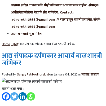
बातम्या त्वरित वाचकांपर्यंत पोहोचविण्याचा आमचा प्रयत्न राहील.-संपादक,
अधोरेखित मीडिया नेटवर्क अँड मार्केटिंग. Contact :
adhorekhit999@gmail.com // महाराष्ट्रातून बातमीदार हवेत. संपर्क-
adhorekhit999@gmail.com
अस्सल मराठी न्यूज पोर्टल
Home
महाराष्ट्र
आद्य संपादक दर्पणकार आचार्य बाळशास्त्री जांभेकर
आद्य संपादक दर्पणकार आचार्य बाळशास्त्री
जांभेकर
Posted By:
Sanjay Patil/Adhorekhit
on:
January 04, 2022
In:
महाराष्ट्र
,
साहित्य
बातमी शेअर करा :