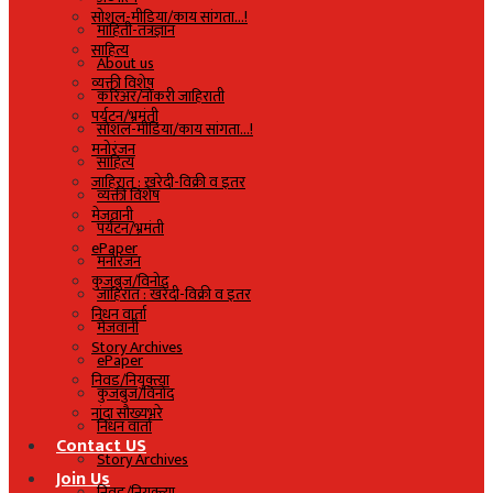
सोशल-मीडिया/काय सांगता…!
माहिती-तंत्रज्ञान
साहित्य
About us
व्यक्ती विशेष
करिअर/नोकरी जाहिराती
पर्यटन/भ्रमंती
सोशल-मीडिया/काय सांगता…!
मनोरंजन
साहित्य
जाहिरात : खरेदी-विक्री व इतर
व्यक्ती विशेष
मेजवानी
पर्यटन/भ्रमंती
ePaper
मनोरंजन
कुजबुज/विनोद
जाहिरात : खरेदी-विक्री व इतर
निधन वार्ता
मेजवानी
Story Archives
ePaper
निवड/नियुक्त्या
कुजबुज/विनोद
नांदा सौख्यभरे
निधन वार्ता
Contact US
Story Archives
Join Us
निवड/नियुक्त्या