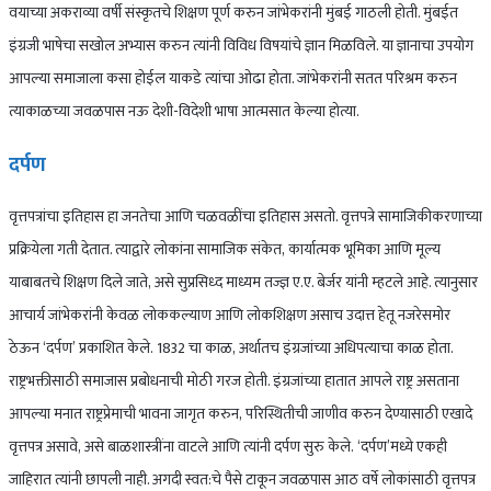
वयाच्या अकराव्या वर्षी संस्कृतचे शिक्षण पूर्ण करुन जांभेकरांनी मुंबई गाठली होती. मुंबईत
इंग्रजी भाषेचा सखोल अभ्यास करुन त्यांनी विविध विषयांचे ज्ञान मिळविले. या ज्ञानाचा उपयोग
आपल्या समाजाला कसा होईल याकडे त्यांचा ओढा होता. जांभेकरांनी सतत परिश्रम करुन
त्याकाळच्या जवळपास नऊ देशी-विदेशी भाषा आत्मसात केल्या होत्या.
दर्पण
वृत्तपत्रांचा इतिहास हा जनतेचा आणि चळवळींचा इतिहास असतो. वृत्तपत्रे सामाजिकीकरणाच्या
प्रक्रियेला गती देतात. त्याद्वारे लोकांना सामाजिक संकेत, कार्यात्मक भूमिका आणि मूल्य
याबाबतचे शिक्षण दिले जाते, असे सुप्रसिध्द माध्यम तज्ज्ञ ए.ए. बेर्जर यांनी म्हटले आहे. त्यानुसार
आचार्य जांभेकरांनी केवळ लोककल्याण आणि लोकशिक्षण असाच उदात्त हेतू नजरेसमोर
ठेऊन ‘दर्पण’ प्रकाशित केले. 1832 चा काळ, अर्थातच इंग्रजांच्या अधिपत्याचा काळ होता.
राष्ट्रभक्तीसाठी समाजास प्रबोधनाची मोठी गरज होती. इंग्रजांच्या हातात आपले राष्ट्र असताना
आपल्या मनात राष्ट्रप्रेमाची भावना जागृत करुन, परिस्थितीची जाणीव करुन देण्यासाठी एखादे
वृत्तपत्र असावे, असे बाळशास्त्रींना वाटले आणि त्यांनी दर्पण सुरु केले. ‘दर्पण’मध्ये एकही
जाहिरात त्यांनी छापली नाही. अगदी स्वत:चे पैसे टाकून जवळपास आठ वर्षे लोकांसाठी वृत्तपत्र