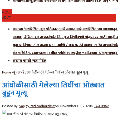
भारताचा ऑस्ट्रेलियावर दणदणीत विजय, टीम इंडियाने घेतला बदला अन् चॅम्पिय
6:21:36
ADVT
आमच्या ‘अधोरेखित’न्यूज पोर्टलवर तुमचे स्वागत आहे.अधोरेखित च्या माध्यमातून अ
बातम्या, ब्रेकिंग न्यूज वाचकांपर्यंत नि:पक्ष व निर्भीडपणे पोहचवण्यासाठी आम्ह
युवा या विभागातील ताज्या घटना आणि रोचक मराठी बातम्या त्वरित वाचकांपर्यं
अँड मार्केटिंग. Contact : adhorekhit999@gmail.com // महाराष्ट्रा
अस्सल मराठी न्यूज पोर्टल
Home
न्यूज अपडेट
आंघोळीसाठी गेलेल्या तिघींचा ओढ्यात बुडून मृत्यू
आंघोळीसाठी गेलेल्या तिघींचा ओढ्यात
बुडून मृत्यू
Posted By:
Sanjay Patil/Adhorekhit
on:
November 05, 2021
In:
न्यूज अपडेट