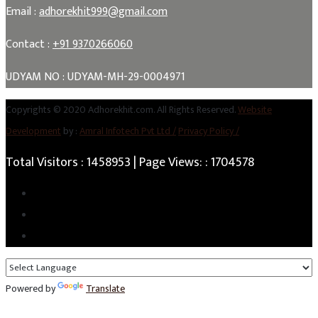
Email :
adhorekhit999@gmail.com
Contact :
+91 9370266060
UDYAM NO : UDYAM-MH-29-0004971
Copyrights © 2020 Adhorekhit.com. All Rights Reserved.
Website
Development
by :
Amral Infotech Pvt Ltd /
Privacy Policy /
Total Visitors :
1458953
| Page Views: :
1704578
Powered by
Translate