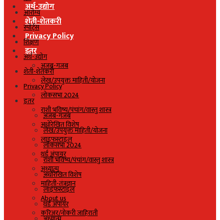
अर्थ-उद्योग
आरोग्य
शेती-शेतकरी
स्पोर्ट्स
Privacy Policy
शिक्षण
इतर
अर्थ-उद्योग
अजब-गजब
शेती-शेतकरी
लेख/उपयुक्त माहिती/योजना
Privacy Policy
लोकसभा 2024
इतर
राशी भविष्य/पंचांग/वास्तु शास्त्र
अजब-गजब
अधोरेखित विशेष
लेख/उपयुक्त माहिती/योजना
लाइफस्टाइल
लोकसभा 2024
थर्ड अंपायर
राशी भविष्य/पंचांग/वास्तु शास्त्र
अध्यात्म
अधोरेखित विशेष
माहिती-तंत्रज्ञान
लाइफस्टाइल
About us
थर्ड अंपायर
करिअर/नोकरी जाहिराती
अध्यात्म