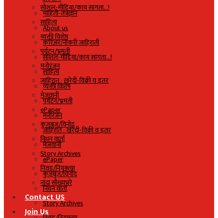
सोशल-मीडिया/काय सांगता…!
माहिती-तंत्रज्ञान
साहित्य
About us
व्यक्ती विशेष
करिअर/नोकरी जाहिराती
पर्यटन/भ्रमंती
सोशल-मीडिया/काय सांगता…!
मनोरंजन
साहित्य
जाहिरात : खरेदी-विक्री व इतर
व्यक्ती विशेष
मेजवानी
पर्यटन/भ्रमंती
ePaper
मनोरंजन
कुजबुज/विनोद
जाहिरात : खरेदी-विक्री व इतर
निधन वार्ता
मेजवानी
Story Archives
ePaper
निवड/नियुक्त्या
कुजबुज/विनोद
नांदा सौख्यभरे
निधन वार्ता
Contact US
Story Archives
Join Us
निवड/नियुक्त्या