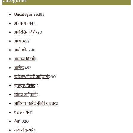
Categories
Uncategorized
92
अजब-गजब
44
अधोरेखित विशेष
20
अध्यात्म
52
अर्थ-उद्योग
296
आमच्या विषयी
1
आरोग्य
452
करिअर/नोकरी जाहिराती
290
कुजबुज/विनोद
12
छोट्या जाहिराती
2
जाहिरात : खरेदी-विक्री व इतर
2
थर्ड अंपायर
11
देश
1,020
नांदा सौख्यभरे
4