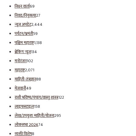
निधन वार्ता
69
निवड/नियुक्त्या
27
न्यूज अपडेट
2,444
पर्यटन/भ्रमंती
59
पश्चिम महाराष्ट्र
1,138
ब्रेकिंग न्यूज
134
मनोरंजन
102
महाराष्ट्र
2,071
माहिती-तंत्रज्ञान
88
मेजवानी
49
राशी भविष्य/पंचांग/वास्तु शास्त्र
122
लाइफस्टाइल
158
लेख/उपयुक्त माहिती/योजना
295
लोकसभा 2024
74
व्यक्ती विशेष
8