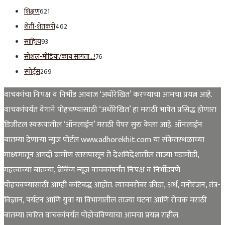
शिक्षण
621
शेती-शेतकरी
462
साहित्य
93
सोशल-मीडिया/काय सांगता…!
76
स्पोर्ट्स
269
वाचकांचा निःपक्ष व निर्भीड आवाज ‘अधोरेखित’ करण्याचा आमचा प्रयत्न आहे.
वाचकांपर्यंत वेगाने पोहचण्यासाठी ‘अधोरेखित’ हा मराठी भाषेत प्रसिद्ध होणारा
डिजीटल स्वरूपातील ‘ऑनलाईन’ मराठी पेपर सुरु केला आहे. ऑनलाईन
बातम्या देणाऱ्या न्युज पोर्टल www.adhorekhit.com या संकेतस्थळाच्या
माध्यमातून अगदी ग्रामीण स्तरापासून ते देशविदेशातील ताज्या घडामोडी,
महत्त्वाच्या बातम्या, ब्रेकिंग न्यूज वाचकांपर्यंत निःपक्ष व निर्भीडपणे
पोहचवण्यासाठी आम्ही कटिबद्ध आहोत. त्याचबरोबर क्रीडा, अर्थ, मनोरंजन, तंत्र-
विज्ञान, पर्यटन आणि युवा या विभागातील ताज्या घटना आणि रोचक मराठी
बातम्या त्वरित वाचकांपर्यंत पोहोचविण्याचा आमचा प्रयत्न राहील.