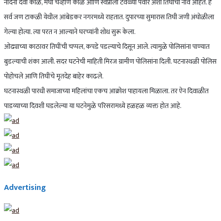
नंदिनी देवा काळे, मेघा चव्हाण काळे आणि स्वप्नाली टवळ्या पवार अशी तिघांची नावे आहेत. हे
सर्व जण टाकळी येथील आंबेडकर नगरमध्ये राहतात. दुपारच्या सुमारास तिघी जणी अंघोळीला
गेल्या होत्या. त्या परत न आल्याने घरच्यांनी शोध सुरू केला.
ओढ्याच्या काठावर तिघींची चप्पल, कपडे पडल्याचे दिसून आले. त्यामुळे पोलिसांना पाण्यात
बुडल्याची शंका आली. सदर घटनेची माहिती मिरज ग्रामीण पोलिसांना दिली. घटनास्थळी पोलिस
पोहोचले आणि तिघींचे मृतदेह बाहेर काढले.
घटनास्थळी पारधी समाजाच्या महिलांचा एकच आक्रोश पाहायला मिळाला. तर ऐन दिवाळीत
पाडव्याच्या दिवशी घडलेल्या या घटनेमुळे परिसरामध्ये हळहळ व्यक्त होत आहे.
Advertising