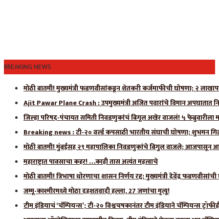
BREAKING NEWS
मोठी बातमी! मुख्यमंत्री फडणवीसांकडून शेतकरी कर्जमाफीची घोषणा; २ लाखाप
Ajit Pawar Plane Crash : उपमुख्यमंत्री अजित पवारांचे विमान अपघातात नि
जिल्हा परिषद-पंचायत समिती निवडणुकांचं बिगूल अखेर वाजलं! ५ फेब्रुवारीला 
Breaking news : टी-२० वर्ल्ड कपसाठी भारतीय संघाची घोषणा; शुभमन गिलला
मोठी बातमी! मुंबईसह २९ महापालिका निवडणुकांचे बिगुल वाजले; आजपासून आ
महाराष्ट्रात पावसाचा कहर! …काही तास अत्यंत महत्वाचे
मोठी बातमी! त्रिभाषा धोरणाचा शासन निर्णय रद्द; मुख्यमंत्री देवेंद्र फडणवीसांच
जम्मू-काश्मीरमध्ये मोठा दहशतवादी हल्ला, 27 जणांचा मृत्यू!
टीम इंडियाचं ‘चॅम्पियन्स’; टी-२० विश्वचषकानंतर टीम इंडियाने चॅम्पियन्स ट्रॉफ