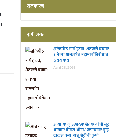
राजकारण
त
यम
कृषी जगत
शक्तिपीठ मार्ग हटाव, शेतकरी बचाव!;
१ मेच्या ग्रामसभेत महामार्गाविरोधात
ठराव करा
April 28, 2026
आंबा-काजू उत्पादक शेतकऱ्यांची लूट
थांबवा! बोगस औषध कंपन्यांवर गुन्हे
दाखल करा; राजू शेट्टींची कृषी