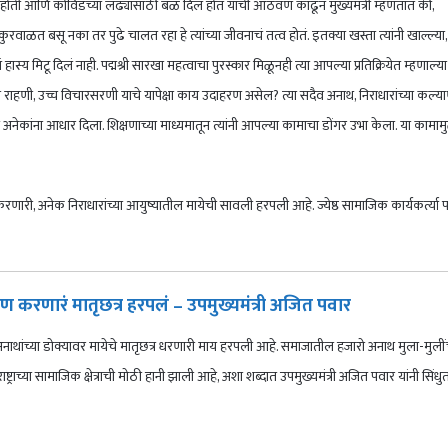
केली होती आणि कोविडच्या लढ्यासाठी बळ दिलं होतं याची आठवण काढून मुख्यमंत्री म्हणतात की,
 कुरवाळत बसू नका तर पुढे चालत रहा हे त्यांच्या जीवनाचं तत्व होतं. इतक्या खस्ता त्यांनी खाल्ल्या,
स्य मिटू दिलं नाही. पद्मश्री सारखा महत्वाचा पुरस्कार मिळूनही त्या आपल्या प्रतिक्रियेत म्हणाल्या
ी राहणी, उच्च विचारसरणी याचे यापेक्षा काय उदाहरण असेल? त्या सदैव अनाथ, निराधारांच्या कल्य
अनेकांना आधार दिला. शिक्षणाच्या माध्यमातून त्यांनी आपल्या कामाचा डोंगर उभा केला. या कामाम
 करणारी, अनेक निराधारांच्या आयुष्यातील मायेची सावली हरपली आहे. ज्येष्ठ सामाजिक कार्यकर्त्या पद्
करणारं मातृछत्र हरपलं – उपमुख्यमंत्री अजित पवार
 अनाथांच्या डोक्यावर मायेचे मातृछत्र धरणारी माय हरपली आहे. समाजातील हजारो अनाथ मुला-मुलीं
ट्राच्या सामाजिक क्षेत्राची मोठी हानी झाली आहे, अशा शब्दात उपमुख्यमंत्री अजित पवार यांनी सिंधुत