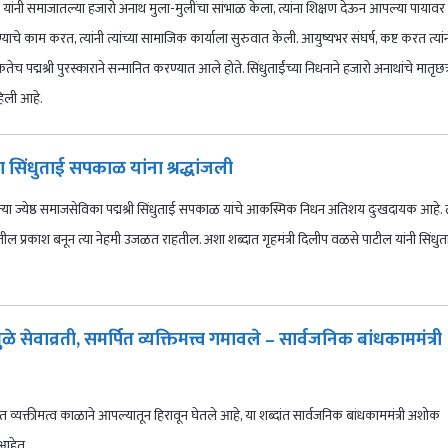
ांनी समाजातल्या हजारो अनाथ मुला-मुलींचा सांभाळ केला, त्यांना शिक्षण देऊन आपल्या पायावर 
याचे काम करत, त्यांनी त्यांच्या सामाजिक कार्याला सुरुवात केली. आयुष्यभर संघर्ष, कष्ट करत त्यां
पद्मश्री पुरस्काराने सन्मानित करण्यात आले होते. सिंधुताईंच्या निधनाने हजारो अनाथांचे मातृछत्
हिली आहे.
ा सिंधुताई सपकाळ यांना श्रद्धांजली
या ज्येष्ठ समाजसेविका पद्मश्री सिंधुताई सपकाळ यांचे आकस्मिक निधन अतिशय दुःखदायक आहे. त्
तील प्रकाश बनून त्या नेहमी उजळत राहतील. अशा शब्दात गृहमंत्री दिलीप वळसे पाटील यांनी सिंधुता
 सेवाव्रती, समर्पित व्यक्तिमत्त्व गमावले – सार्वजनिक बांधकाममंत्री
ित व्यक्तीमत्व काळाने आपल्यातून हिरावून घेतले आहे, या शब्दांत सार्वजनिक बांधकाममंत्री अशोक
 आहेत.