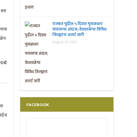
 कष्ट
राज्यात पुढील ५ दिवस मुसळधार
पावसाचा अंदाज; वेधशाळेचा विविध
ाणाचा
जिल्ह्यांना अलर्ट जारी
ुळेच
August 01, 2026
मश्री
FACEBOOK
चा
ाईंना