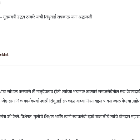
्र
षकानंतर टीम इंडियाने चॅम्पियन्स ट्रॉफीही जिंकली, न्यूझीलंडचा पराभव
ीम इंडियाने घेतला बदला अन् चॅम्पियन्स ट्रॉफी अंतिम फेरीत धडक
ekhit
ंचा सांभाळ करणारी ती मातृदेवताच होती. त्यांच्या अचानक जाण्यानं समाजसेवेतील एक प्रेरणादाय
ज्येष्ठ सामाजिक कार्यकर्त्या पद्मश्री सिंधुताई सपकाळ यांच्या निधनाबद्दल भावना व्यक्त केल्या आहेत
ना उभे केले. विशेषत: मुलींचे शिक्षण आणि त्यांनी स्वावलंबी व्हावे यासाठीचे त्यांचे योगदान महाराष्ट्