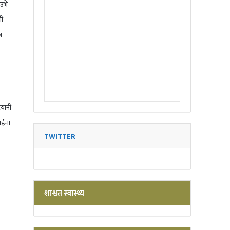
उभे
नी
र
यांनी
ईंना
TWITTER
शाश्वत स्वास्थ्य