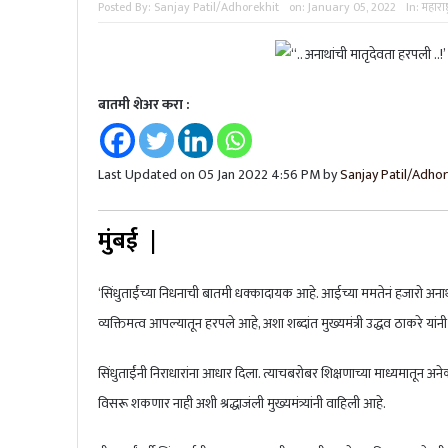
Posted By:
Sanjay Patil/Adhorekhit
on:
January 05, 2022
In:
महाराष्ट
टीम इंडियाचं ‘चॅम्पियन्स’; टी-२० विश्वच
भारताचा ऑस्ट्रेलियावर दणदणीत विजय, ट
बातमी शेअर करा :
Last Updated on 05 Jan 2022 4:56 PM by
Sanjay Patil/Adhor
मुंबई |
‘सिंधुताईंच्या निधनाची बातमी धक्कादायक आहे. आईच्या ममतेनं हजारो अनाथा
व्यक्तिमत्व आपल्यातून हरपले आहे, अशा शब्दांत मुख्यमंत्री उद्धव ठाकरे यांनी 
सिंधुताईंनी निराधारांना आधार दिला. त्याचबरोबर शिक्षणाच्या माध्यमातून अनेकां
विसरू शकणार नाही अशी श्रद्धाजंली मुख्यमंत्र्यांनी वाहिली आहे.