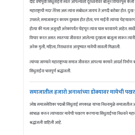
दीड वर्षांपूर्वी सिंधूताईनी स्वतः आपल्याशी दूरध्वनीवर बोलून विचारपूस 
महाराष्ट्राची मदर तेरेसा असं त्यांना संबोधलं जायचं ते अगदी बरोबर होतं. दुःख
उपसले, समाजाकडून कायम दुस्वास होत होता, पण माईंनी त्यांच्या चेहऱ्यावरचं हा
होत्या की मला अजूनही अनेकांपर्यंत पोहचून त्यांना घास भरवायचे आहेत. साध
विचार करत असत. स्वतःच्या जीवनात आलेल्या दुःखाला बाजूला सारून त्यांनी 
अनेक मुली, महिला, निराधारांना आयुष्यात मायेची सावली मिळाली.
त्यांच्या जाण्याने महाराष्ट्राच्या समाज जीवनात आपल्या कामाने आदर्श निर्माण
सिंधुताईंना भावपूर्ण श्रद्धांजली.
समाजातील हजारो अनाथांच्या डोक्यावर मायेची पखरण 
ज्येष्ठ समाजसेविका पद्मश्री सिंधुताई सपकाळ यांच्या निधनामुळे समाजातील
सांभाळ करुन त्यांच्यावर मायेची पखरण करणाऱ्या सिंधुताईंच्या निधनाने महाराष्
श्रद्धांजली वाहिली आहे.