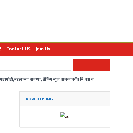
र
Contact US
Join Us
डी,महत्त्वाच्या बातम्या, ब्रेकिंग न्यूज वाचकांपर्यंत नि:पक्ष व
ज्या घटना आणि रोचक मराठी बातम्या त्वरित वाचकांपर्यंत
ADVERTISING
/ महाराष्ट्रातून बातमीदार हवेत. संपर्क-
र फडणवीसांची घोषणा