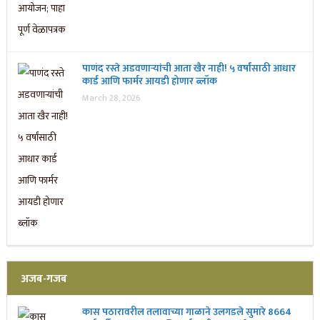
पाणंद रस्ते अडवणाऱ्यांची आता खैर नाही! ५ वर्षांसाठी आधार
कार्ड आणि फार्मर आयडी होणार ब्लॉक
March 28, 2026
अजब-गजब
कास पठारावरील तलावाच्या गाळाने उलगडले सुमारे 8664