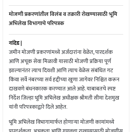
टीम इंडियाचं ‘चॅम्पियन्स’; टी-२० विश्वचषकानंतर टीम इंडियाने चॅम्पियन्स
मोजणी प्रकरणांतील विलंब व तक्रारी रोखण्यासाठी भूमि
ट्रॉफीही जिंकली, न्यूझीलंडचा पराभव
अभिलेख विभागाचे परिपत्रक
भारताचा ऑस्ट्रेलियावर दणदणीत विजय, टीम इंडियाने घेतला बदला अन्
नांदेड |
चॅम्पियन्स ट्रॉफी अंतिम फेरीत धडक
जमीन मोजणी प्रकरणांमध्ये अर्जदारांना वेळेत, पारदर्शक
आणि अचूक सेवा मिळावी यासाठी मोजणी प्रक्रिया पूर्ण
झाल्यानंतर त्याच दिवशी आणि त्याच वेळेस संबंधित गट
किंवा सर्वे नंबरच्या सर्व हद्दीच्या खुणा जागेवर निश्चित करून
दाखवणे बंधनकारक करण्यात आले आहे. याबाबतचे स्पष्ट
निर्देश जिल्हा भूमि अभिलेख अधीक्षक श्रीमती सीमा देशमुख
यांनी परिपत्रकाद्वारे दिले आहेत.
भूमि अभिलेख विभागामार्फत होणाऱ्या मोजणी कामांमध्ये
पारदर्शकता, अचूकता आणि गुणवत्ता राखण्यासाठी मोजणीस