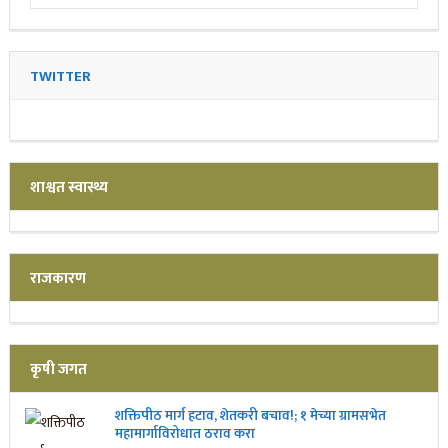
TWITTER
शाश्वत स्वास्थ्य
राजकारण
कृषी जगत
शक्तिपीठ मार्ग हटाव, शेतकरी बचाव!; १ मेच्या ग्रामसभेत
महामार्गाविरोधात ठराव करा