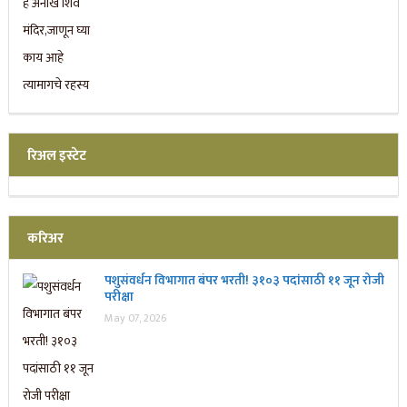
रिअल इस्टेट
करिअर
पशुसंवर्धन विभागात बंपर भरती! ३१०३ पदांसाठी ११ जून रोजी
परीक्षा
May 07, 2026