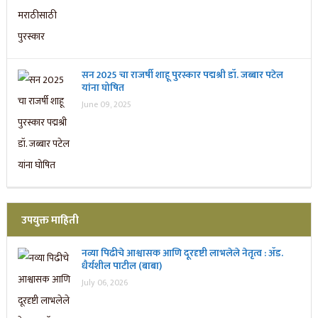
सन 2025 चा राजर्षी शाहू पुरस्कार प‌द्मश्री डॉ. जब्बार पटेल
यांना घोषित
June 09, 2025
उपयुक्त माहिती
नव्या पिढीचे आश्वासक आणि दूरदृष्टी लाभलेले नेतृत्व : ॲड.
धैर्यशील पाटील (बाबा)
July 06, 2026