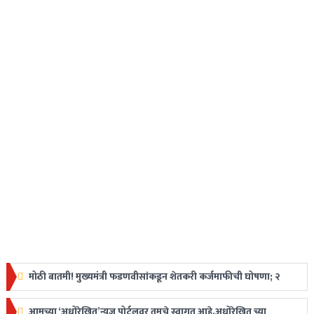
मोठी बातमी! मुख्यमंत्री फडणवीसांकडून शेतकरी कर्जमाफीची घोषणा; २
लाखापर्यंत मिळणार लाभ
आमच्या ‘अधोरेखित’न्यूज पोर्टलवर तुमचे स्वागत आहे.अधोरेखित च्या