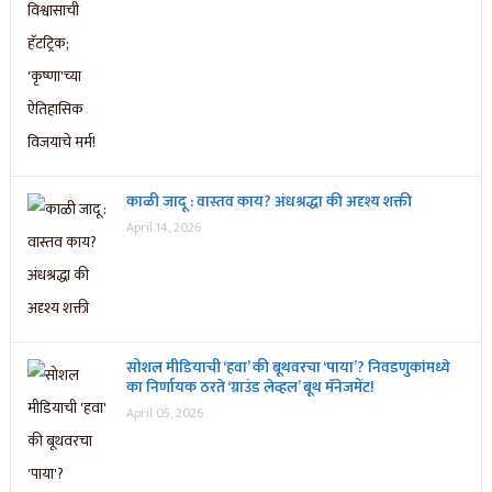
काळी जादू : वास्तव काय? अंधश्रद्धा की अदृश्य शक्ती
April 14, 2026
सोशल मीडियाची ‘हवा’ की बूथवरचा ‘पाया’? निवडणुकांमध्ये
का निर्णायक ठरते ‘ग्राउंड लेव्हल’ बूथ मॅनेजमेंट!
April 05, 2026