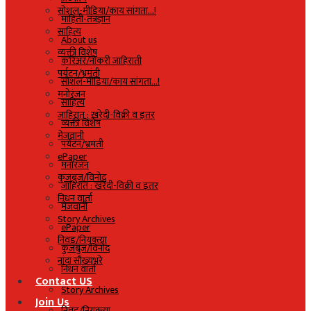
सोशल-मीडिया/काय सांगता…!
माहिती-तंत्रज्ञान
साहित्य
About us
व्यक्ती विशेष
करिअर/नोकरी जाहिराती
पर्यटन/भ्रमंती
सोशल-मीडिया/काय सांगता…!
मनोरंजन
साहित्य
जाहिरात : खरेदी-विक्री व इतर
व्यक्ती विशेष
मेजवानी
पर्यटन/भ्रमंती
ePaper
मनोरंजन
कुजबुज/विनोद
जाहिरात : खरेदी-विक्री व इतर
निधन वार्ता
मेजवानी
Story Archives
ePaper
निवड/नियुक्त्या
कुजबुज/विनोद
नांदा सौख्यभरे
निधन वार्ता
Contact US
Story Archives
Join Us
निवड/नियुक्त्या