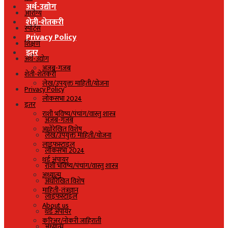
अर्थ-उद्योग
आरोग्य
शेती-शेतकरी
स्पोर्ट्स
Privacy Policy
शिक्षण
इतर
अर्थ-उद्योग
अजब-गजब
शेती-शेतकरी
लेख/उपयुक्त माहिती/योजना
Privacy Policy
लोकसभा 2024
इतर
राशी भविष्य/पंचांग/वास्तु शास्त्र
अजब-गजब
अधोरेखित विशेष
लेख/उपयुक्त माहिती/योजना
लाइफस्टाइल
लोकसभा 2024
थर्ड अंपायर
राशी भविष्य/पंचांग/वास्तु शास्त्र
अध्यात्म
अधोरेखित विशेष
माहिती-तंत्रज्ञान
लाइफस्टाइल
About us
थर्ड अंपायर
करिअर/नोकरी जाहिराती
अध्यात्म