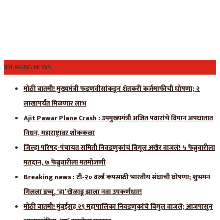
BREAKING NEWS
मोठी बातमी! मुख्यमंत्री फडणवीसांकडून शेतकरी कर्जमाफीची घोषणा; २
लाखापर्यंत मिळणार लाभ
Ajit Pawar Plane Crash : उपमुख्यमंत्री अजित पवारांचे विमान अपघातात
निधन, महाराष्ट्रावर शोककळा
जिल्हा परिषद-पंचायत समिती निवडणुकांचं बिगूल अखेर वाजलं! ५ फेब्रुवारीला
मतदान, ७ फेब्रुवारीला मतमोजणी
Breaking news : टी-२० वर्ल्ड कपसाठी भारतीय संघाची घोषणा; शुभमन
गिलला डच्चू, ‘हा’ खेळाडू झाला नवा उपकर्णधार!
मोठी बातमी! मुंबईसह २९ महापालिका निवडणुकांचे बिगुल वाजले; आजपासून