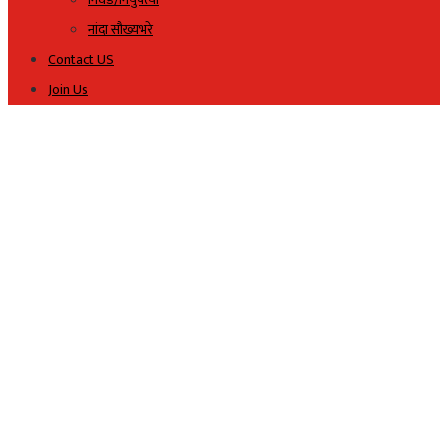
नांदा सौख्यभरे
Contact US
Join Us