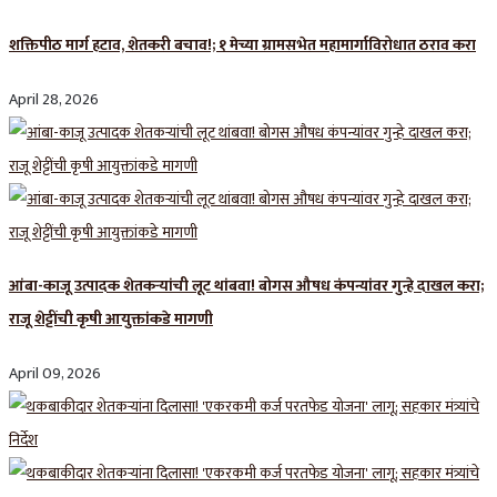
शक्तिपीठ मार्ग हटाव, शेतकरी बचाव!; १ मेच्या ग्रामसभेत महामार्गाविरोधात ठराव करा
April 28, 2026
आंबा-काजू उत्पादक शेतकऱ्यांची लूट थांबवा! बोगस औषध कंपन्यांवर गुन्हे दाखल करा;
राजू शेट्टींची कृषी आयुक्तांकडे मागणी
April 09, 2026