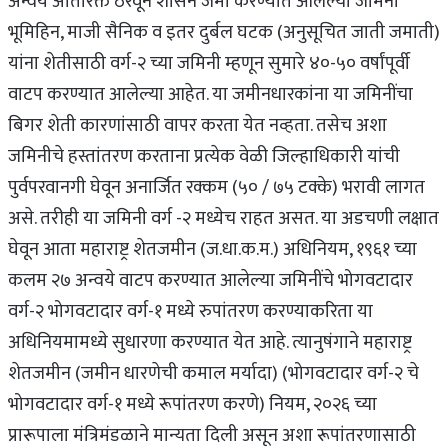
अन्वये अतिरिक्त ठरवून शासन जमा करण्यात आलेल्या जमिनी
भूमिहिन, माजी सैनिक व इतर दुर्बल घटक (अनुसूचित जाती जमाती)
यांना शेतीसाठी वर्ग-२ च्या जमिनी म्हणून सुमारे ४०-५० वर्षांपूर्वी
वाटप करण्यात आलेल्या आहेत. या जमीनधारकांना या जमिनींचा
बिगर शेती कारणांसाठी वापर करता येत नव्हता. तसेच अशा
जमिनीचे हस्तांतरण करताना प्रत्येक वेळी जिल्हाधिकारी यांची
पुर्वपरवानगी घेवून अनार्जित रक्कम (५० / ७५ टक्के) भरावी लागत
असे. तरीही या जमिनी वर्ग -२ मध्येच राहत असत. या अडचणी लक्षात
घेवून आता महाराष्ट्र शेतजमीन (ज.धा.क.म.) अधिनियम, १९६१ च्या
कलम २७ अन्वये वाटप करण्यात आलेल्या जमिनींचे भोगवटादार
वर्ग-२ भोगवटादार वर्ग-१ मध्ये रुपांतरण करण्याकरिता या
अधिनियमामध्ये सुधारणा करण्यात येत आहे. त्यानुषंगाने महाराष्ट्र
शेतजमीन (जमीन धारणेची कमाल मर्यादा) (भोगवटादार वर्ग-२ चे
भोगवटादार वर्ग-१ मध्ये रूपांतरण करणे) नियम, २०२६ च्या
प्रारूपाला मंत्रिमंडळाने मान्यता दिली असून अशा रूपांतरणासाठी