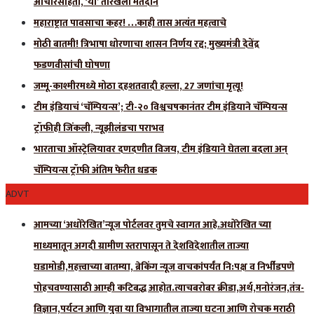
आचारसंहिता, ‘या’ तारखेला मतदान
महाराष्ट्रात पावसाचा कहर! …काही तास अत्यंत महत्वाचे
मोठी बातमी! त्रिभाषा धोरणाचा शासन निर्णय रद्द; मुख्यमंत्री देवेंद्र
फडणवीसांची घोषणा
जम्मू-काश्मीरमध्ये मोठा दहशतवादी हल्ला, 27 जणांचा मृत्यू!
टीम इंडियाचं ‘चॅम्पियन्स’; टी-२० विश्वचषकानंतर टीम इंडियाने चॅम्पियन्स
ट्रॉफीही जिंकली, न्यूझीलंडचा पराभव
भारताचा ऑस्ट्रेलियावर दणदणीत विजय, टीम इंडियाने घेतला बदला अन्
चॅम्पियन्स ट्रॉफी अंतिम फेरीत धडक
ADVT
आमच्या ‘अधोरेखित’न्यूज पोर्टलवर तुमचे स्वागत आहे.अधोरेखित च्या
माध्यमातून अगदी ग्रामीण स्तरापासून ते देशविदेशातील ताज्या
घडामोडी,महत्त्वाच्या बातम्या, ब्रेकिंग न्यूज वाचकांपर्यंत नि:पक्ष व निर्भीडपणे
पोहचवण्यासाठी आम्ही कटिबद्ध आहोत.त्याचबरोबर क्रीडा,अर्थ,मनोरंजन,तंत्र-
विज्ञान,पर्यटन आणि युवा या विभागातील ताज्या घटना आणि रोचक मराठी