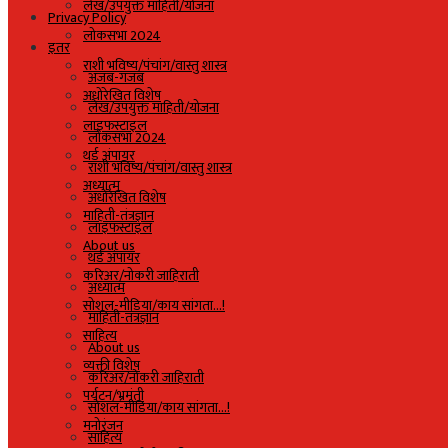
लेख/उपयुक्त माहिती/योजना
Privacy Policy
लोकसभा 2024
इतर
राशी भविष्य/पंचांग/वास्तु शास्त्र
अजब-गजब
अधोरेखित विशेष
लेख/उपयुक्त माहिती/योजना
लाइफस्टाइल
लोकसभा 2024
थर्ड अंपायर
राशी भविष्य/पंचांग/वास्तु शास्त्र
अध्यात्म
अधोरेखित विशेष
माहिती-तंत्रज्ञान
लाइफस्टाइल
About us
थर्ड अंपायर
करिअर/नोकरी जाहिराती
अध्यात्म
सोशल-मीडिया/काय सांगता…!
माहिती-तंत्रज्ञान
साहित्य
About us
व्यक्ती विशेष
करिअर/नोकरी जाहिराती
पर्यटन/भ्रमंती
सोशल-मीडिया/काय सांगता…!
मनोरंजन
साहित्य