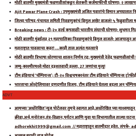
मोठी बातमी! मुख्यमंत्री फडणवीसांकडून शेतकरी कर्जमाफीची घोषणा; २ लाखाप
Ajit Pawar Plane Crash : उपमुख्यमंत्री अजित पवारांचे विमान अपघातात नि
जिल्हा परिषद-पंचायत समिती निवडणुकांचं बिगूल अखेर वाजलं! ५ फेब्रुवारीला 
Breaking news : टी-२० वर्ल्ड कपसाठी भारतीय संघाची घोषणा; शुभमन गिलला
मोठी बातमी! मुंबईसह २९ महापालिका निवडणुकांचे बिगुल वाजले; आजपासून आ
महाराष्ट्रात पावसाचा कहर! …काही तास अत्यंत महत्वाचे
मोठी बातमी! त्रिभाषा धोरणाचा शासन निर्णय रद्द; मुख्यमंत्री देवेंद्र फडणवीसांच
जम्मू-काश्मीरमध्ये मोठा दहशतवादी हल्ला, 27 जणांचा मृत्यू!
टीम इंडियाचं ‘चॅम्पियन्स’; टी-२० विश्वचषकानंतर टीम इंडियाने चॅम्पियन्स ट्रॉफ
भारताचा ऑस्ट्रेलियावर दणदणीत विजय, टीम इंडियाने घेतला बदला अन् चॅम्पिय
ADVT
आमच्या ‘अधोरेखित’न्यूज पोर्टलवर तुमचे स्वागत आहे.अधोरेखित च्या माध्यमातून अ
क्रीडा,अर्थ,मनोरंजन,तंत्र-विज्ञान,पर्यटन आणि युवा या विभागातील ताज्या घटन
adhorekhit999@gmail.com // महाराष्ट्रातून बातमीदार हवेत. संपर
अस्सल मराठी न्यूज पोर्टल