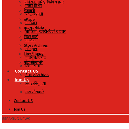
जाहिरात : खरेदी-विक्री व इतर
व्यक्ती विशेष
मेजवानी
पर्यटन/भ्रमंती
ePaper
मनोरंजन
कुजबुज/विनोद
जाहिरात : खरेदी-विक्री व इतर
निधन वार्ता
मेजवानी
Story Archives
ePaper
निवड/नियुक्त्या
कुजबुज/विनोद
नांदा सौख्यभरे
निधन वार्ता
Contact US
Story Archives
Join Us
निवड/नियुक्त्या
नांदा सौख्यभरे
Contact US
Join Us
BREAKING NEWS