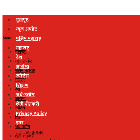
मुखपृष्ठ
न्यूज अपडेट
Menu
पश्चिम महाराष्ट्र
महाराष्ट्र
मुखपृष्ठ
देश
न्यूज अपडेट
आरोग्य
पश्चिम महाराष्ट्र
स्पोर्ट्स
महाराष्ट्र
शिक्षण
देश
अर्थ-उद्योग
आरोग्य
शेती-शेतकरी
स्पोर्ट्स
Privacy Policy
शिक्षण
इतर
अर्थ-उद्योग
अजब-गजब
शेती-शेतकरी