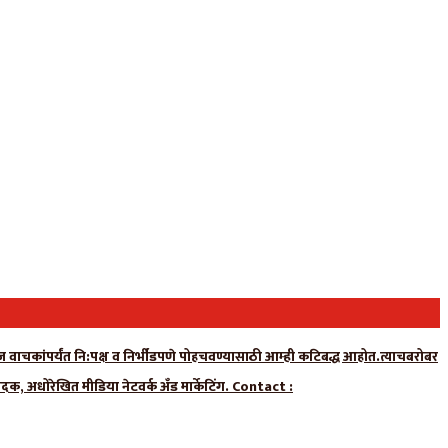
न्यूज वाचकांपर्यंत नि:पक्ष व निर्भीडपणे पोहचवण्यासाठी आम्ही कटिबद्ध आहोत.त्याचबरोबर
ादक, अधोरेखित मीडिया नेटवर्क अँड मार्केटिंग. Contact :