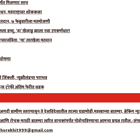
र्यंत मिळणार लाभ
धन, महाराष्ट्रावर शोककळा
मतदान, ७ फेब्रुवारीला मतमोजणी
 डच्चू, ‘हा’ खेळाडू झाला नवा उपकर्णधार!
चारसंहिता, ‘या’ तारखेला मतदान
ी घोषणा
ीही जिंकली, न्यूझीलंडचा पराभव
न्स ट्रॉफी अंतिम फेरीत धडक
गदी ग्रामीण स्तरापासून ते देशविदेशातील ताज्या घडामोडी,महत्त्वाच्या बातम्या, ब्रेकिंग 
ा आणि रोचक मराठी बातम्या त्वरित वाचकांपर्यंत पोहोचविण्याचा आमचा प्रयत्न राहील.-संप
्क- adhorekhit999@gmail.com