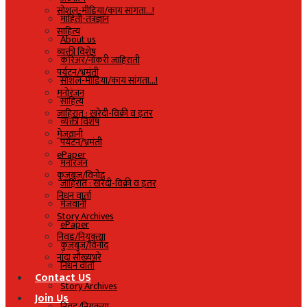
सोशल-मीडिया/काय सांगता…!
माहिती-तंत्रज्ञान
साहित्य
About us
व्यक्ती विशेष
करिअर/नोकरी जाहिराती
पर्यटन/भ्रमंती
सोशल-मीडिया/काय सांगता…!
मनोरंजन
साहित्य
जाहिरात : खरेदी-विक्री व इतर
व्यक्ती विशेष
मेजवानी
पर्यटन/भ्रमंती
ePaper
मनोरंजन
कुजबुज/विनोद
जाहिरात : खरेदी-विक्री व इतर
निधन वार्ता
मेजवानी
Story Archives
ePaper
निवड/नियुक्त्या
कुजबुज/विनोद
नांदा सौख्यभरे
निधन वार्ता
Contact US
Story Archives
Join Us
निवड/नियुक्त्या