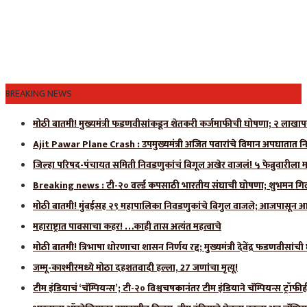
BREAKING NEWS
मोठी बातमी! मुख्यमंत्री फडणवीसांकडून शेतकरी कर्जमाफीची घोषणा; २ लाखाप
Ajit Pawar Plane Crash : उपमुख्यमंत्री अजित पवारांचे विमान अपघातात नि
जिल्हा परिषद-पंचायत समिती निवडणुकांचं बिगूल अखेर वाजलं! ५ फेब्रुवारीला 
Breaking news : टी-२० वर्ल्ड कपसाठी भारतीय संघाची घोषणा; शुभमन गिलला
मोठी बातमी! मुंबईसह २९ महापालिका निवडणुकांचे बिगुल वाजले; आजपासून आ
महाराष्ट्रात पावसाचा कहर! …काही तास अत्यंत महत्वाचे
मोठी बातमी! त्रिभाषा धोरणाचा शासन निर्णय रद्द; मुख्यमंत्री देवेंद्र फडणवीसांच
जम्मू-काश्मीरमध्ये मोठा दहशतवादी हल्ला, 27 जणांचा मृत्यू!
टीम इंडियाचं ‘चॅम्पियन्स’; टी-२० विश्वचषकानंतर टीम इंडियाने चॅम्पियन्स ट्रॉफ