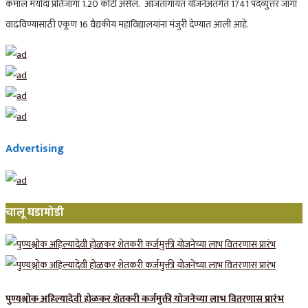
कमाल मर्यादा प्रतिजागा 1.20 कोटी असेल. आजतागायत योजनेअंतर्गत 1741 पदव्युत्तर जागा
वाढविण्यासाठी एकूण 16 वैद्यकीय महाविद्यालयांना मंजुरी देण्यात आली आहे.
Advertising
चालू घडामोडी
पुण्यश्लोक अहिल्यादेवी होळकर शेतकरी कर्जमुक्ती योजनेच्या लाभ वितरणास प्रारंभ