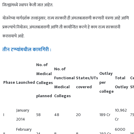
जिल्ह्यांमध्ये स्थापन केली जात आहेत.
योजनेच्या मार्गदर्शक तत्त्वांनुसार, राज्य सरकारी ही अंमलबजावणी करणारी यंत्रणा आहे आणि
प्रकल्पांचे नियोजन, अंमलबजावणी आणि ती कार्यान्वित करणे हे काम राज्य सरकारांनी
करावयाचे आहे.
तीन टप्प्यांमधील कामगिरी :
No. of
No. of
Outlay
Medical
Functional
States/UTs
Total
C
Phase
Launched
per
Colleges
Medical
covered
Outlay
S
college
planned
Colleges
January
10,962
I
58
48
20
189 Cr
75
2014
Cr
February
6000
II
24
8
8
250 Cr
36