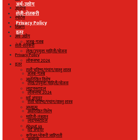
अर्थ-उद्योग
आरोग्य
शेती-शेतकरी
स्पोर्ट्स
Privacy Policy
शिक्षण
इतर
अर्थ-उद्योग
अजब-गजब
शेती-शेतकरी
लेख/उपयुक्त माहिती/योजना
Privacy Policy
लोकसभा 2024
इतर
राशी भविष्य/पंचांग/वास्तु शास्त्र
अजब-गजब
अधोरेखित विशेष
लेख/उपयुक्त माहिती/योजना
लाइफस्टाइल
लोकसभा 2024
थर्ड अंपायर
राशी भविष्य/पंचांग/वास्तु शास्त्र
अध्यात्म
अधोरेखित विशेष
माहिती-तंत्रज्ञान
लाइफस्टाइल
About us
थर्ड अंपायर
करिअर/नोकरी जाहिराती
अध्यात्म