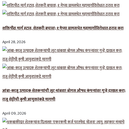
शक्तिपीठ मार्ग हटाव, शेतकरी बचाव!; १ मेच्या ग्रामसभेत महामार्गाविरोधात ठराव करा
April 28, 2026
आंबा-काजू उत्पादक शेतकऱ्यांची लूट थांबवा! बोगस औषध कंपन्यांवर गुन्हे दाखल करा;
राजू शेट्टींची कृषी आयुक्तांकडे मागणी
April 09, 2026