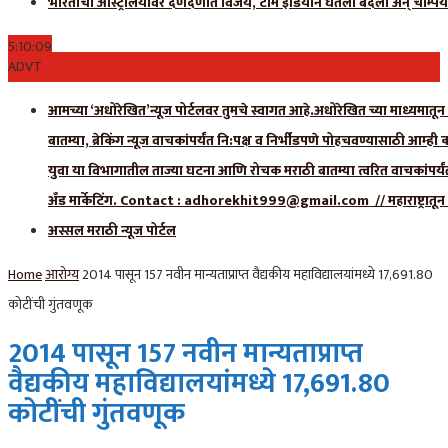
भारताचा ऑस्ट्रेलियावर दणदणीत विजय, टीम इंडियाने घेतला बदला अन् चॅम्पिय
5:10:10
ADVT
आमच्या ‘अधोरेखित’न्यूज पोर्टलवर तुमचे स्वागत आहे.अधोरेखित च्या माध्यमातून अ
बातम्या, ब्रेकिंग न्यूज वाचकांपर्यंत नि:पक्ष व निर्भीडपणे पोहचवण्यासाठी आम्ह
युवा या विभागातील ताज्या घटना आणि रोचक मराठी बातम्या त्वरित वाचकांपर्यं
अँड मार्केटिंग. Contact : adhorekhit999@gmail.com // महाराष्ट्रा
अस्सल मराठी न्यूज पोर्टल
Home
आरोग्य
2014 पासून 157 नवीन मान्यताप्राप्त वैद्यकीय महाविद्यालयांमध्ये 17,691.80
कोटींची गुंतवणूक
2014 पासून 157 नवीन मान्यताप्राप्त
वैद्यकीय महाविद्यालयांमध्ये 17,691.80
कोटींची गुंतवणूक