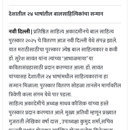
टीम इंडियाचं ‘चॅम्पियन्स’; टी-२० विश्वचषकानंतर टीम इंडियाने चॅम्पियन्स
देशातील २४ भाषांतील बालसाहित्यिकांचा सन्मान
ट्रॉफीही जिंकली, न्यूझीलंडचा पराभव
नवी दिल्ली |
प्रतिष्ठित साहित्य अकादमीनचे बाल साहित्य
भारताचा ऑस्ट्रेलियावर दणदणीत विजय, टीम इंडियाने घेतला बदला अन्
पुरस्कार २०२५ चे वितरण आज नवी दिल्ली येथे संपन्न झाले.
चॅम्पियन्स ट्रॉफी अंतिम फेरीत धडक
यात मराठीसाठीचा पुरस्कार ज्येष्ठ बाल साहित्यकार व कवी
डॉ. सुरेश सावंत यांना त्यांच्या ‘आभाळमाया’ या
कवितासंग्रहासाठी प्रदान करण्यात आला. डॉ. सावंत
यांच्यासह देशातील २४ भाषांमधील साहित्यकारांना हा
सन्मान मिळाला. पुरस्कार वितरण सोहळा तानसेन मार्गावरील
त्रिवेणी कला संगम येथे पार पडला.
साहित्य अकादेमीचे अध्यक्ष माधव कौशिक यांच्या हस्ते
पुरस्कार प्रदान करण्यात आले. मुख्य अतिथी म्हणून प्रख्यात
गुजराती लेखिका वर्षा दास , उपाध्यक्षा कुमुद शर्मा,सचिव