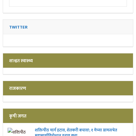
TWITTER
शाश्वत स्वास्थ्य
राजकारण
कृषी जगत
शक्तिपीठ मार्ग हटाव, शेतकरी बचाव!; १ मेच्या ग्रामसभेत
महामार्गाविरोधात ठराव करा