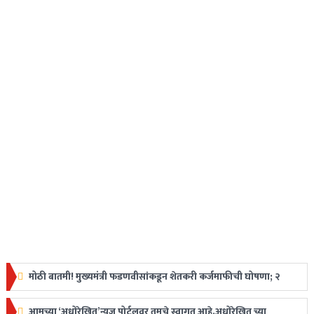
मोठी बातमी! मुख्यमंत्री फडणवीसांकडून शेतकरी कर्जमाफीची घोषणा; २
लाखापर्यंत मिळणार लाभ
आमच्या ‘अधोरेखित’न्यूज पोर्टलवर तुमचे स्वागत आहे.अधोरेखित च्या