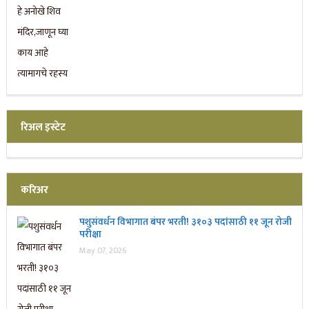
रिअल इस्टेट
करिअर
पशुसंवर्धन विभागात बंपर भरती! ३१०३ पदांसाठी ११ जून रोजी
परीक्षा
May 07, 2026