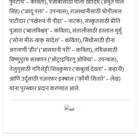
फुटिचि’ – कविता), पंजाबीसाठी पाली खादिम (अमृत पाल
सिंह) (‘जादू पत्ता’ – उपन्यास), राजस्थानीसाठी भोगीलाल
पाटीदार (‘पंखेरुवं नी पीड़ा’ – नाटक), संस्कृतसाठी प्रीति
पुजारा (‘बालविश्वम्’ – कविता), संतालीसाठी हरलाल मुर्मु
(‘सोना मीरु-वाक् सांदेश’ – कविता), सिंधीसाठी हीना
अगनाणी ‘हीर’ (‘आसमानी परी’ – कविता), तमिळसाठी
विष्णुपुरम सरवणन (‘ओट्राइचिरगु ओविया’ – उपन्यास),
तेलुगुसाठी गंगिशेट्टी शिवकुमार (‘कबुर्ला देवता’ – कहानी)
आणि उर्दूसाठी ग़ज़नफ़र इक्बाल (‘क़ौमी सितारे’ – लेख)
यांना पुरस्कार प्रदान करण्यात आले.