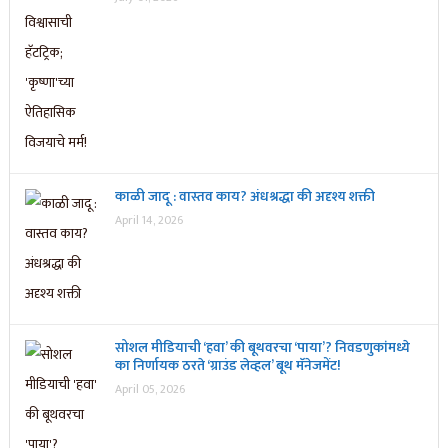
काळी जादू : वास्तव काय? अंधश्रद्धा की अदृश्य शक्ती
April 14, 2026
सोशल मीडियाची ‘हवा’ की बूथवरचा ‘पाया’? निवडणुकांमध्ये
का निर्णायक ठरते ‘ग्राउंड लेव्हल’ बूथ मॅनेजमेंट!
April 05, 2026