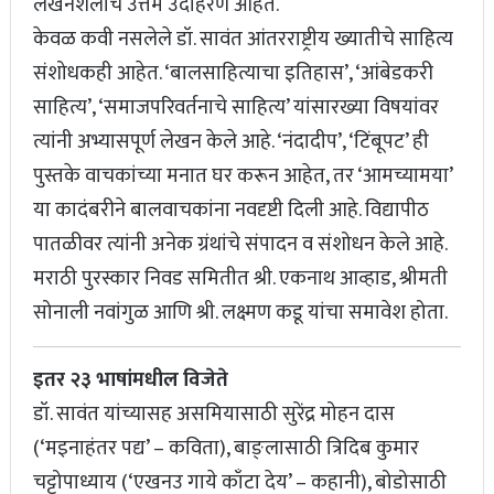
लेखनशैलीचे उत्तम उदाहरण आहेत.
केवळ कवी नसलेले डॉ. सावंत आंतरराष्ट्रीय ख्यातीचे साहित्य
संशोधकही आहेत. ‘बालसाहित्याचा इतिहास’, ‘आंबेडकरी
साहित्य’, ‘समाजपरिवर्तनाचे साहित्य’ यांसारख्या विषयांवर
त्यांनी अभ्यासपूर्ण लेखन केले आहे. ‘नंदादीप’, ‘टिंबूपट’ ही
पुस्तके वाचकांच्या मनात घर करून आहेत, तर ‘आमच्यामया’
या कादंबरीने बालवाचकांना नवदृष्टी दिली आहे. विद्यापीठ
पातळीवर त्यांनी अनेक ग्रंथांचे संपादन व संशोधन केले आहे.
मराठी पुरस्कार निवड समितीत श्री. एकनाथ आव्हाड, श्रीमती
सोनाली नवांगुळ आणि श्री. लक्ष्मण कडू यांचा समावेश होता.
इतर २३ भाषांमधील विजेते
डॉ. सावंत यांच्यासह असमियासाठी सुरेंद्र मोहन दास
(‘मइनाहंतर पद्य’ – कविता), बाङ्लासाठी त्रिदिब कुमार
चट्टोपाध्याय (‘एखनउ गाये काँटा देय’ – कहानी), बोडोसाठी