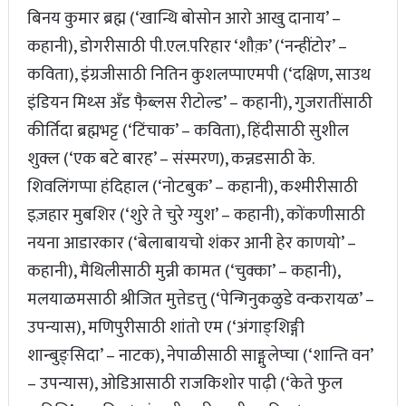
बिनय कुमार ब्रह्म (‘खान्थि बोसोन आरो आखु दानाय’ –
कहानी), डोगरीसाठी पी.एल.परिहार ‘शौक़’ (‘नन्हींटोर’ –
कविता), इंग्रजीसाठी नितिन कुशलप्पाएमपी (‘दक्षिण, साउथ
इंडियन मिथ्स अँड फै़ब्लस रीटोल्ड’ – कहानी), गुजरातींसाठी
कीर्तिदा ब्रह्मभट्ट (‘टिंचाक’ – कविता), हिंदीसाठी सुशील
शुक्ल (‘एक बटे बारह’ – संस्मरण), कन्नडसाठी के.
शिवलिंगप्पा हंदिहाल (‘नोटबुक’ – कहानी), कश्मीरीसाठी
इज़हार मुबशिर (‘शुरे ते चुरे ग्युश’ – कहानी), कोंकणीसाठी
नयना आडारकार (‘बेलाबायचो शंकर आनी हेर काणयो’ –
कहानी), मैथिलीसाठी मुन्नी कामत (‘चुक्का’ – कहानी),
मलयाळमसाठी श्रीजित मुत्तेडत्तु (‘पेन्गिनुकळुडे वन्करायळ’ –
उपन्यास), मणिपुरीसाठी शांतो एम (‘अंगाङ्शिङ्गी
शान्बुङ्सिदा’ – नाटक), नेपाळीसाठी साङ्मुलेप्चा (‘शान्ति वन’
– उपन्यास), ओडिआसाठी राजकिशोर पाढ़ी (‘केते फुल